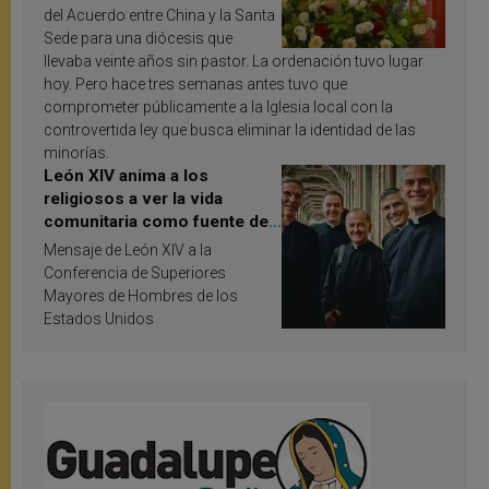
del Acuerdo entre China y la Santa
Sede para una diócesis que
llevaba veinte años sin pastor. La ordenación tuvo lugar
hoy. Pero hace tres semanas antes tuvo que
comprometer públicamente a la Iglesia local con la
controvertida ley que busca eliminar la identidad de las
minorías.
León XIV anima a los
religiosos a ver la vida
comunitaria como fuente de
inspiración y santificación
Mensaje de León XIV a la
Conferencia de Superiores
Mayores de Hombres de los
Estados Unidos