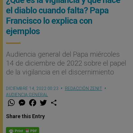
el diablo cuando falta? Papa
Francisco lo explica con
ejemplos
Audiencia general del Papa miércoles
14 de diciembre de 2022 sobre el papel
de la vigilancia en el discernimiento
DICIEMBRE 14, 2022 00:23
REDACCIÓN ZENIT
AUDIENCIA GENERAL
W
M
F
T
S
h
e
a
w
h
a
s
c
i
a
t
s
e
t
r
Share this Entry
s
e
b
t
e
A
n
o
e
p
g
o
r