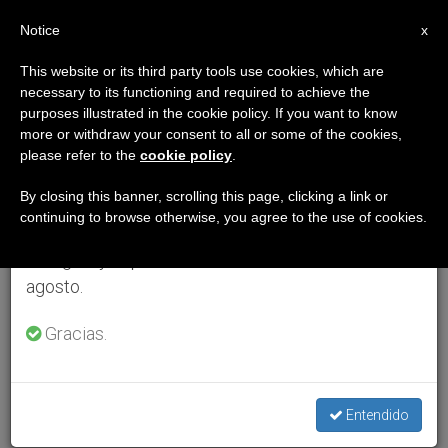
ES
Notice
×
x
Aviso importante
This website or its third party tools use cookies, which are
necessary to its functioning and required to achieve the
Del 27 de julio al 7 de agosto haremos la pausa
purposes illustrated in the cookie policy. If you want to know
anual, aprovechando que en el periodo de verano
more or withdraw your consent to all or some of the cookies,
please refer to the
cookie policy
.
se generan menos informaciones y también el
consumo de las mismas disminuye.
By closing this banner, scrolling this page, clicking a link or
continuing to browse otherwise, you agree to the use of cookies.
Retomamos el trabajo ordinario de las ediciones
en inglés y español de ZENIT el lunes 10 de
agosto.
Gracias.
Entendido