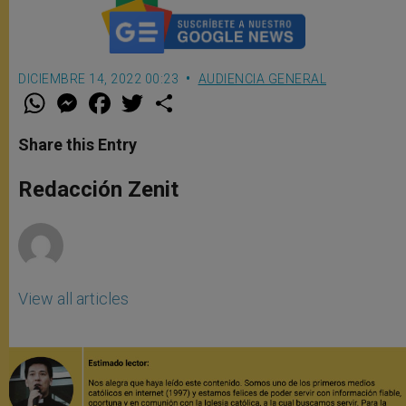
DICIEMBRE 14, 2022 00:23
AUDIENCIA GENERAL
W
M
F
T
S
h
e
a
w
h
a
s
c
i
a
t
s
e
t
r
Share this Entry
s
e
b
t
e
A
n
o
e
p
g
o
r
Redacción Zenit
p
e
k
r
View all articles