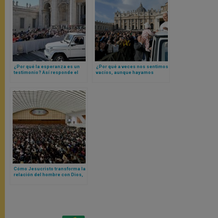
¿Por qué la esperanza es un
¿Por qué a veces nos sentimos
testimonio? Así responde el
vacíos, aunque hayamos
Papa León XIV con el ejemplo
hecho muchas cosas? Papa
de un beato africano
León XIV responde
Cómo Jesucristo transforma la
relación del hombre con Dios,
según Papa León XIV