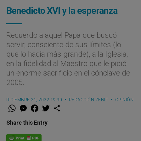
Benedicto XVI y la esperanza
Recuerdo a aquel Papa que buscó
servir, consciente de sus límites (lo
que lo hacía más grande), a la Iglesia,
en la fidelidad al Maestro que le pidió
un enorme sacrificio en el cónclave de
2005.
DICIEMBRE 31, 2022 19:30
REDACCIÓN ZENIT
OPINIÓN
W
M
F
T
S
h
e
a
w
h
a
s
c
i
a
t
s
e
t
r
Share this Entry
s
e
b
t
e
A
n
o
e
p
g
o
r
p
e
k