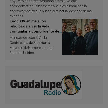
hoy. Pero hace tres semanas antes tuvo que
comprometer públicamente a la Iglesia local con la
controvertida ley que busca eliminar la identidad de las
minorías.
León XIV anima a los
religiosos a ver la vida
comunitaria como fuente de
inspiración y santificación
Mensaje de León XIV a la
Conferencia de Superiores
Mayores de Hombres de los
Estados Unidos