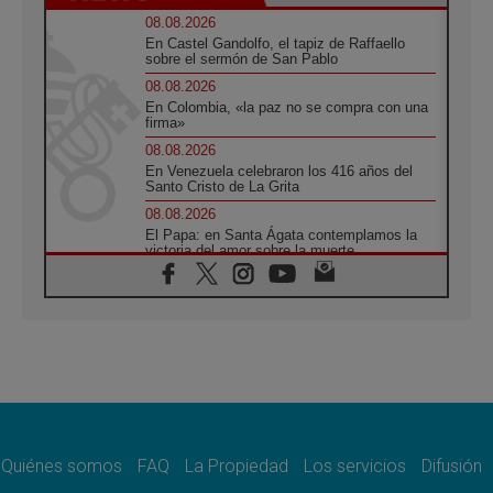
08.08.2026
En Castel Gandolfo, el tapiz de Raffaello
sobre el sermón de San Pablo
08.08.2026
En Colombia, «la paz no se compra con una
firma»
08.08.2026
En Venezuela celebraron los 416 años del
Santo Cristo de La Grita
08.08.2026
El Papa: en Santa Ágata contemplamos la
victoria del amor sobre la muerte
08.08.2026
León XIV visitará el Santuario de la Madre
del Buen Consejo de Genazzano
07.08.2026
Filipinas: el Vicariato Apostólico de Calapán
se convierte en diócesis
07.08.2026
Honduras: Los desplazados invisibles de una
crisis olvidada
Quiénes somos
FAQ
La Propiedad
Los servicios
Difusión
07.08.2026
Bokalic: "En Argentina el Papa León señalará