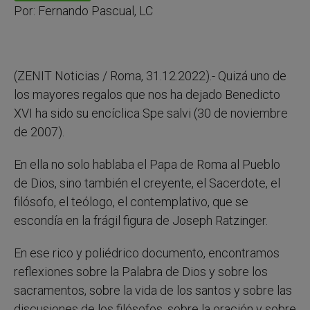
r
Por: Fernando Pascual, LC
(ZENIT Noticias / Roma, 31.12.2022).- Quizá uno de
los mayores regalos que nos ha dejado Benedicto
XVI ha sido su encíclica Spe salvi (30 de noviembre
de 2007).
En ella no solo hablaba el Papa de Roma al Pueblo
de Dios, sino también el creyente, el Sacerdote, el
filósofo, el teólogo, el contemplativo, que se
escondía en la frágil figura de Joseph Ratzinger.
En ese rico y poliédrico documento, encontramos
reflexiones sobre la Palabra de Dios y sobre los
sacramentos, sobre la vida de los santos y sobre las
discusiones de los filósofos, sobre la oración y sobre