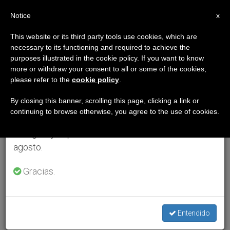
ES
Notice
×
x
Aviso importante
This website or its third party tools use cookies, which are
necessary to its functioning and required to achieve the
Del 27 de julio al 7 de agosto haremos la pausa
purposes illustrated in the cookie policy. If you want to know
anual, aprovechando que en el periodo de verano
more or withdraw your consent to all or some of the cookies,
please refer to the
cookie policy
.
se generan menos informaciones y también el
consumo de las mismas disminuye.
By closing this banner, scrolling this page, clicking a link or
continuing to browse otherwise, you agree to the use of cookies.
Retomamos el trabajo ordinario de las ediciones
en inglés y español de ZENIT el lunes 10 de
agosto.
Gracias.
Entendido