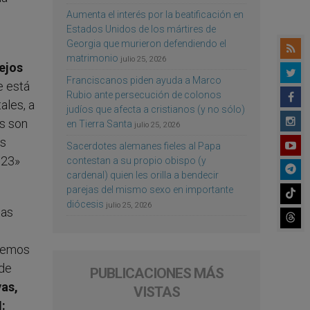
Aumenta el interés por la beatificación en
Estados Unidos de los mártires de
Georgia que murieron defendiendo el
matrimonio
julio 25, 2026
ejos
Franciscanos piden ayuda a Marco
e está
Rubio ante persecución de colonos
ales, a
judíos que afecta a cristianos (y no sólo)
es son
en Tierra Santa
julio 25, 2026
ás
Sacerdotes alemanes fieles al Papa
023»
contestan a su propio obispo (y
cardenal) quien les orilla a bendecir
parejas del mismo sexo en importante
diócesis
julio 25, 2026
las
eremos
 de
PUBLICACIONES MÁS
as,
VISTAS
: