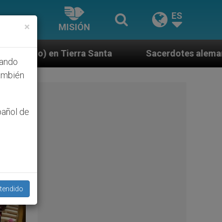
ES
×
MISIÓN
ta
Sacerdotes alemanes fieles al Papa contestan
hando
ambién
pañol de
tendido