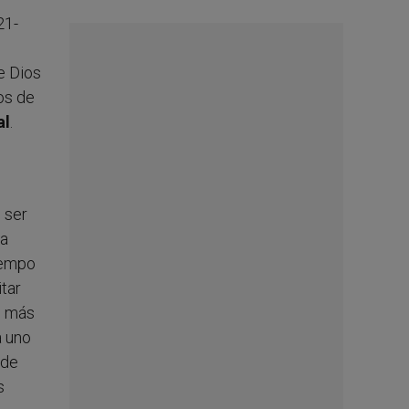
21-
e Dios
os de
al
.
e ser
la
tiempo
tar
n más
a uno
 de
s