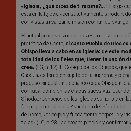
«Iglesia, ¿qué dices de ti misma?».
El largo ca
está en la Iglesia «constitutivamente sinodal», 
con vistas a realizar la misión común de evangeli
El actual proceso sinodal nos está mostrando cóm
profética de Cristo,
el santo Pueblo de Dios es 
Obispo lleva a cabo en su Iglesia: de este m
totalidad de los fieles que, tienen la unción d
cree»
(LG, n. 12). El Colegio de los Obispos, que
Cabeza, es también sujeto de la suprema y plena po
proceso sinodal tanto cuando cada Obispo inicia,
confiada, como en las etapas sucesivas, cuando 
Sínodos/Consejos de las Iglesias sui iuris y en 
forma particular, en la Asamblea del Sínodo. Por
de Roma, «principio y fundamento perpetuo y visi
fieles» (LG, n. 23), convocar, presidir y confirma