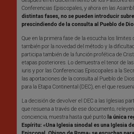
Conferencias Episcopales, y ahora en las Asamb
distintas fases, no se pueden introducir sub
prescindiendo de la consulta al Pueblo de Dio
Que en la primera fase de la escucha los límite
también por la novedad del método y la dificult
participa también de la función profética de Cris
etapas posteriores. Lo demuestra el tenor de las
iuris y por las Conferencias Episcopales a la Sec
las aportaciones de la consulta al Pueblo de Dios
para la Etapa Continental (DEC), en el que resuena
La decisión de devolver el DEC a las Iglesias pa
que resuena a través de ese documento, releyend
conciencia, muestra hasta qué punto
la única r
Espíritu: «Una Iglesia sinodal es una Iglesia 
Episcopal, Obispo de Roma- se escuchan para o