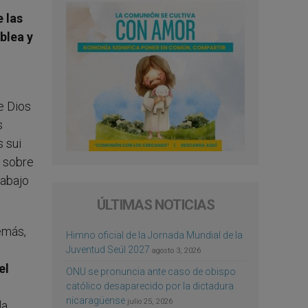
e las
blea y
,
e Dios
s
s sui
s sobre
rabajo
ÚLTIMAS NOTICIAS
emás,
Himno oficial de la Jornada Mundial de la
Juventud Seúl 2027
agosto 3, 2026
el
ONU se pronuncia ante caso de obispo
católico desaparecido por la dictadura
nicaragüense
julio 25, 2026
la