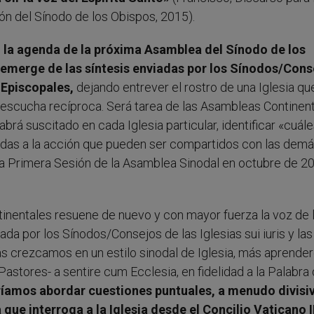
ón del Sínodo de los Obispos, 2015).
 la agenda de la próxima Asamblea del Sínodo de los
 emerge de las síntesis enviadas por los Sínodos/Cons
s Episcopales,
dejando entrever el rostro de una Iglesia qu
a escucha recíproca. Será tarea de las Asambleas Continent
abrá suscitado en cada Iglesia particular, identificar «cuál
amadas a la acción que pueden ser compartidos con las dem
 la Primera Sesión de la Asamblea Sinodal en octubre de 2
inentales resuene de nuevo y con mayor fuerza la voz de 
izada por los Sínodos/Consejos de las Iglesias sui iuris y las
s crezcamos en un estilo sinodal de Iglesia, más aprend
astores- a sentire cum Ecclesia, en fidelidad a la Palabra
amos abordar cuestiones puntuales, a menudo divisiv
que interroga a la Iglesia desde el Concilio Vaticano II