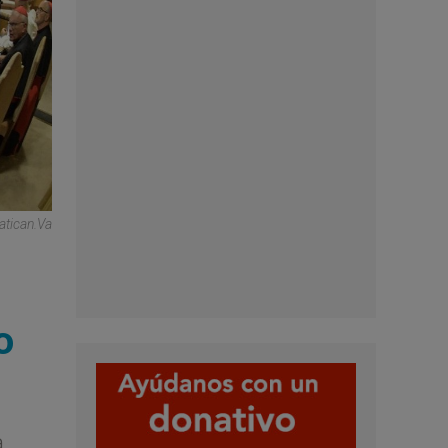
atican.va
o
a