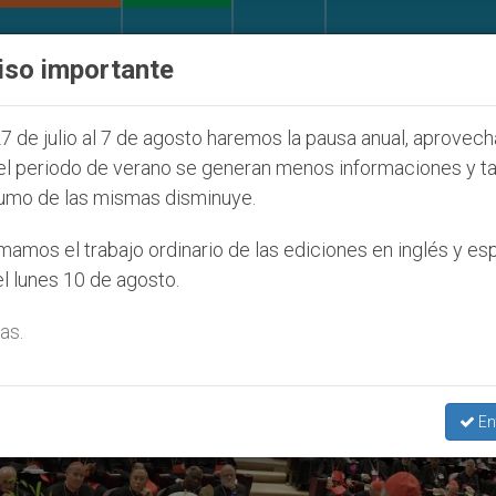
IGLESIA Y MUNDO
DOCUMENTOS
DONATIVOS
iso importante
íos que afecta a cristianos (y no sólo) en Tierra San
7 de julio al 7 de agosto haremos la pausa anual, aprovec
el periodo de verano se generan menos informaciones y t
umo de las mismas disminuye.
amos el trabajo ordinario de las ediciones en inglés y es
l lunes 10 de agosto.
as.
En