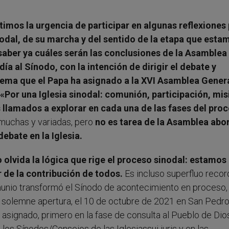
timos la urgencia de participar en algunas reflexiones
dal, de su marcha y del sentido de la etapa que esta
aber ya cuáles serán las conclusiones de la Asamblea
ía al Sínodo, con la intención de dirigir el debate y
tema que el Papa ha asignado a la XVI Asamblea Gener
 «Por una Iglesia sinodal: comunión, participación, mis
 llamados a explorar en cada una de las fases del pro
muchas y variadas, pero
no es tarea de la Asamblea abo
debate en la Iglesia.
olvida la lógica que rige el proceso sinodal: estamos
 de la contribución de todos.
Es incluso superfluo recor
munio transformó el Sínodo de acontecimiento en proceso,
u solemne apertura, el 10 de octubre de 2021 en San Pedro,
asignado, primero en la fase de consulta al Pueblo de Dio
los Sínodos/Consejos de las Iglesiassui iuris y en las