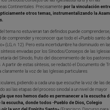
leas Continentales. Precisamente
por la vinculación entr
repticiamente otros temas, instrumentalizando la Asam
s.
s del tema no estuvieran tan definidos puede comprenderse
ad de comprender y reconocer que todo el «Pueblo santo d
to» (LG, n. 12). Pero esta incertidumbre ha disminuido en la
 síntesis enviadas por los Sínodos/Consejos de las Iglesia
retaría del Sínodo, fruto del discernimiento de los pastore
. A partir de estas síntesis, se redactó el Documento de T
 claramente la voz de las Iglesias particulares.
rticulares, pidiendo a cada una que escuche la voz de las d
o así las etapas del proceso sinodal a un nivel de mayor
egla que nos hemos dado es permanecer a la escucha d
de la escucha, donde todos -Pueblo de Dios, Colegio
ír la voz del Espíritu Santo»
(Francisco, Discurso para 