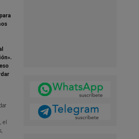
 para
mos
al
ión».
ceso
.
rdar
dar
 el
s,