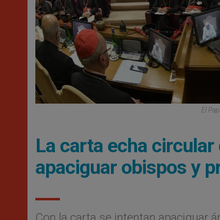
El Pap
La carta echa circular
apaciguar obispos y pr
Con la carta se intentan apaciguar 