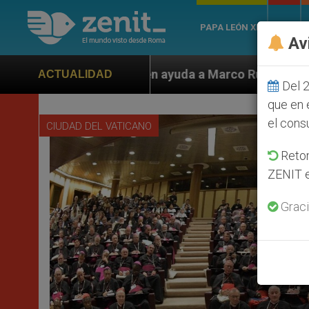
PAPA LEÓN XIV
ROMA
Av
n ayuda a Marco Rubio ante persecución de colonos jud
ACTUALIDAD
Del 2
que en 
el cons
CIUDAD DEL VATICANO
Retom
ZENIT e
Graci