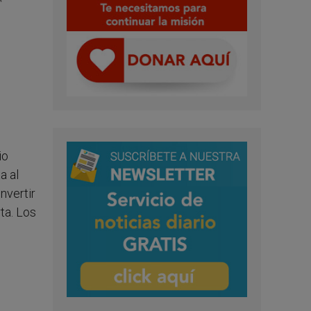
io
a al
nvertir
ta. Los