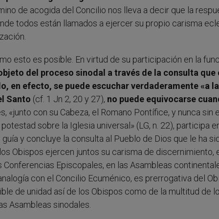
mino de acogida del Concilio nos lleva a decir que la respu
donde todos están llamados a ejercer su propio carisma ecle
zación.
o esto es posible. En virtud de su participación en la fun
objeto del proceso sinodal a través de la consulta que
odo, en efecto, se puede escuchar verdaderamente «a la
el Santo
(cf. 1 Jn 2, 20 y 27),
no puede equivocarse cua
 es, «junto con su Cabeza, el Romano Pontífice, y nunca sin 
testad sobre la Iglesia universal» (LG, n. 22), participa en
 guía y concluye la consulta al Pueblo de Dios que le ha si
los Obispos ejercen juntos su carisma de discernimiento, 
las Conferencias Episcopales, en las Asambleas continentale
 analogía con el Concilio Ecuménico, es prerrogativa del O
ble de unidad así de los Obispos como de la multitud de l
r las Asambleas sinodales.