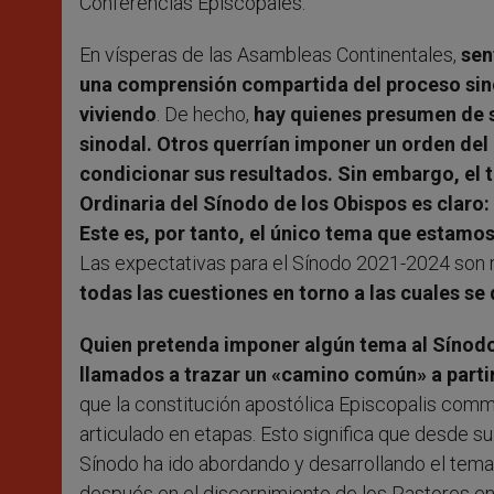
Conferencias Episcopales.
En vísperas de las Asambleas Continentales,
sen
una comprensión compartida del proceso sino
viviendo
. De hecho,
hay quienes presumen de s
sinodal. Otros querrían imponer un orden del d
condicionar sus resultados. Sin embargo, el 
Ordinaria del Sínodo de los Obispos es claro:
Este es, por tanto, el único tema que estamos
Las expectativas para el Sínodo 2021-2024 son 
todas las cuestiones en torno a las cuales se 
Quien pretenda imponer algún tema al Sínodo 
llamados a trazar un «camino común» a partir
que la constitución apostólica Episcopalis com
articulado en etapas. Esto significa que desde s
Sínodo ha ido abordando y desarrollando el tema 
después en el discernimiento de los Pastores en 