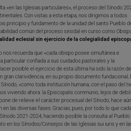
a «en las Iglesias particulares», el proceso del Sínodo 20
nentales. Con vistas a esta etapa, nos dirigimos a todos
sois principio y fundamento de la unidad del santo Pueblo d
sabilidad común del proceso sinodal en curso como Obisp
alidad eclesial sin ejercicio de la colegialidad episcop
o nos recuerda que «cada obispo posee simultánea e
a particular confiada a sus cuidados pastorales y la
Hacer posible el ejercicio de esta última ha sido la razón d
 gran clarividencia, en su propio documento fundacional, 
el Sínodo, «como toda institución humana, con el paso del 
s viviendo ahora: la Episcopalis communio, lejos de debili
 pone de relieve el carácter procesual del Sínodo, hace aú
ón en las diversas fases. Gracias, pues, por todo lo que cad
 Sínodo 2021-2024, haciendo posible la consulta al Pueblo
nto en los Sínodos/Consejos de las Iglesias sui iuris y en la