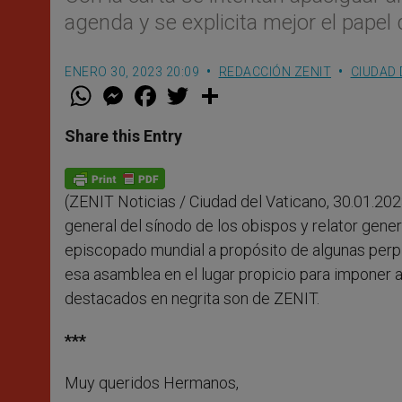
agenda y se explicita mejor el papel 
ENERO 30, 2023 20:09
REDACCIÓN ZENIT
CIUDAD 
W
M
F
T
S
h
e
a
w
h
a
s
c
i
a
t
s
e
t
r
Share this Entry
s
e
b
t
e
A
n
o
e
p
g
o
r
p
e
k
(ZENIT Noticias / Ciudad del Vaticano, 30.01.2023
r
general del sínodo de los obispos y relator gene
episcopado mundial a propósito de algunas perpl
esa asamblea en el lugar propicio para imponer a
destacados en negrita son de ZENIT.
***
Muy queridos Hermanos,