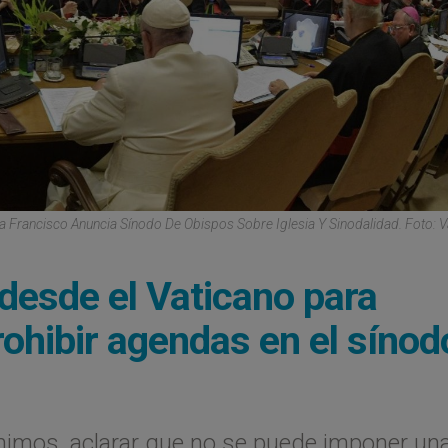
a Francisco Anuncia Sínodo De Obispos Sobre Iglesia Y Sinodalidad. Foto: V
 desde el Vaticano para
ohibir agendas en el sínod
ánimos, aclarar que no se puede imponer un