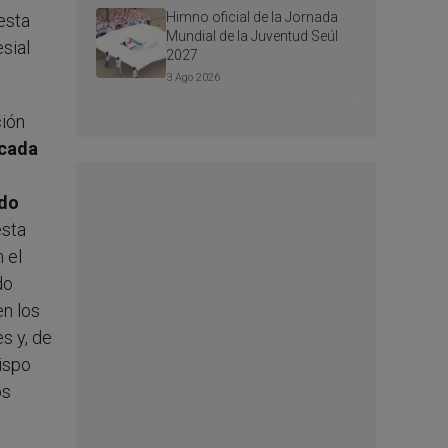
Himno oficial de la Jornada
esta
Mundial de la Juventud Seúl
sial
2027
3 Ago 2026
ción
 cada
ndo
esta
 el
do
en los
s y, de
bispo
os