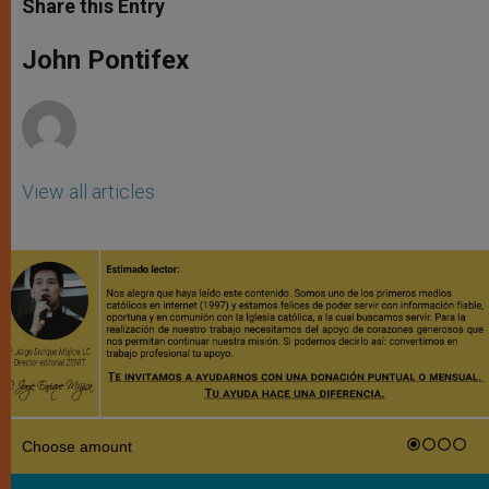
Share this Entry
s
e
b
t
e
A
n
o
e
p
g
o
r
John Pontifex
p
e
k
r
View all articles