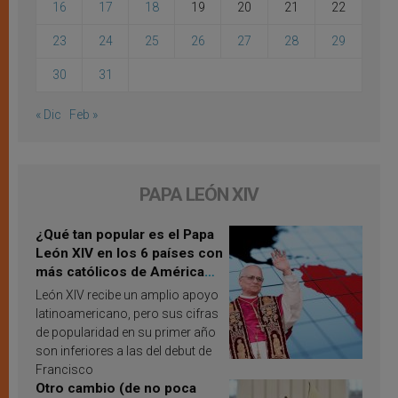
16
17
18
19
20
21
22
23
24
25
26
27
28
29
30
31
« Dic
Feb »
PAPA LEÓN XIV
¿Qué tan popular es el Papa
León XIV en los 6 países con
más católicos de América
Latina en 2026? Publican
León XIV recibe un amplio apoyo
resultados de investigación
latinoamericano, pero sus cifras
de popularidad en su primer año
son inferiores a las del debut de
Francisco
Otro cambio (de no poca