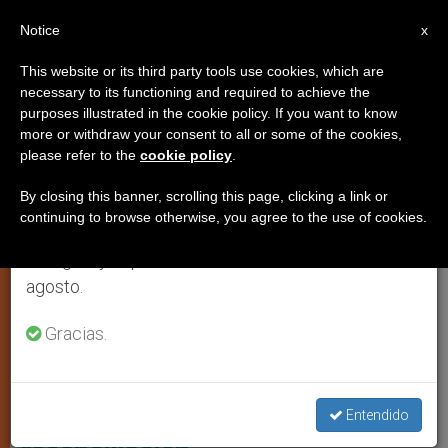
ES
Notice
×
x
Aviso importante
This website or its third party tools use cookies, which are
necessary to its functioning and required to achieve the
Del 27 de julio al 7 de agosto haremos la pausa
IGLESIA LOCAL
purposes illustrated in the cookie policy. If you want to know
anual, aprovechando que en el periodo de verano
more or withdraw your consent to all or some of the cookies,
please refer to the
cookie policy
.
se generan menos informaciones y también el
consumo de las mismas disminuye.
By closing this banner, scrolling this page, clicking a link or
continuing to browse otherwise, you agree to the use of cookies.
Retomamos el trabajo ordinario de las ediciones
en inglés y español de ZENIT el lunes 10 de
agosto.
Gracias.
República Democrática Del Congo. Foto: ACN
Papa en Congo: convertir el «río
de sangre» en un «océano de
Entendido