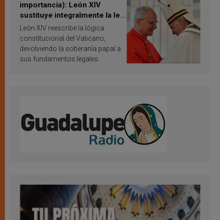
importancia): León XIV
sustituye integralmente la ley
vaticana de Papa Francisco
León XIV reescribe la lógica
constitucional del Vaticano,
devolviendo la soberanía papal a
sus fundamentos legales