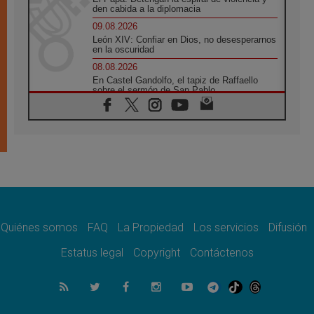
den cabida a la diplomacia
09.08.2026
León XIV: Confiar en Dios, no desesperarnos
en la oscuridad
08.08.2026
En Castel Gandolfo, el tapiz de Raffaello
sobre el sermón de San Pablo
08.08.2026
En Colombia, «la paz no se compra con una
firma»
08.08.2026
En Venezuela celebraron los 416 años del
Santo Cristo de La Grita
08.08.2026
El Papa: en Santa Ágata contemplamos la
victoria del amor sobre la muerte
Quiénes somos
FAQ
La Propiedad
Los servicios
Difusión
08.08.2026
León XIV visitará el Santuario de la Madre
Estatus legal
Copyright
Contáctenos
del Buen Consejo de Genazzano
07.08.2026
Filipinas: el Vicariato Apostólico de Calapán
se convierte en diócesis
07.08.2026