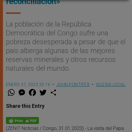
reconciliación»
La población de la República
Democrática del Congo sufre una
pobreza desesperada a pesar de que el
país alberga algunas de las mejores
reservas minerales y otros recursos
naturales del mundo.
ENERO 31, 2023 20:16
JOHN PONTIFEX
IGLESIA LOCAL
W
M
F
T
S
h
e
a
w
h
a
s
c
i
a
t
s
e
t
r
Share this Entry
s
e
b
t
e
A
n
o
e
p
g
o
r
p
e
k
r
(ZENIT Noticias / Congo, 31.01.2023).- La visita del Papa