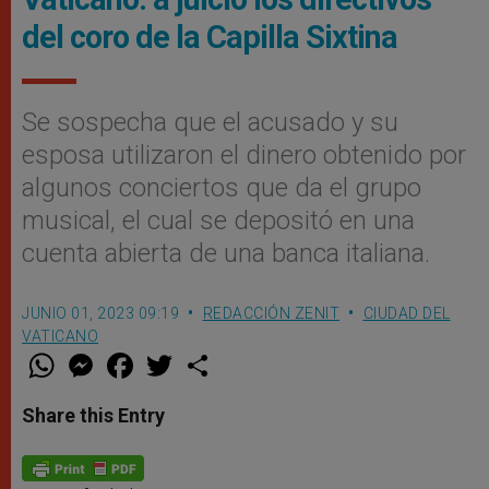
del coro de la Capilla Sixtina
Se sospecha que el acusado y su
esposa utilizaron el dinero obtenido por
algunos conciertos que da el grupo
musical, el cual se depositó en una
cuenta abierta de una banca italiana.
JUNIO 01, 2023 09:19
REDACCIÓN ZENIT
CIUDAD DEL
VATICANO
W
M
F
T
S
h
e
a
w
h
a
s
c
i
a
t
s
e
t
r
Share this Entry
s
e
b
t
e
A
n
o
e
p
g
o
r
p
e
k