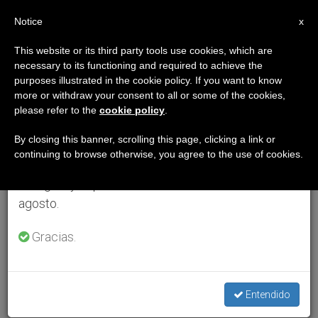
ES
Notice
×
x
Aviso importante
This website or its third party tools use cookies, which are
necessary to its functioning and required to achieve the
Del 27 de julio al 7 de agosto haremos la pausa
purposes illustrated in the cookie policy. If you want to know
anual, aprovechando que en el periodo de verano
more or withdraw your consent to all or some of the cookies,
please refer to the
cookie policy
.
se generan menos informaciones y también el
consumo de las mismas disminuye.
By closing this banner, scrolling this page, clicking a link or
continuing to browse otherwise, you agree to the use of cookies.
Retomamos el trabajo ordinario de las ediciones
en inglés y español de ZENIT el lunes 10 de
agosto.
Gracias.
Entendido