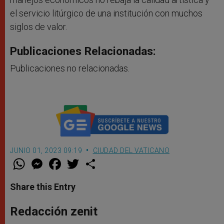
el servicio litúrgico de una institución con muchos
siglos de valor.
Publicaciones Relacionadas:
Publicaciones no relacionadas.
JUNIO 01, 2023 09:19
CIUDAD DEL VATICANO
W
M
F
T
S
h
e
a
w
h
a
s
c
i
a
t
s
e
t
r
Share this Entry
s
e
b
t
e
A
n
o
e
p
g
o
r
Redacción zenit
p
e
k
r