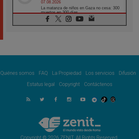
07.08.2026
La matanza de niños en Gaza no cesa: 300
muertos en 300 días
07.08.2026
Tagle: La guerra desfigura el mundo, solo la
revelación de Dios lo transfigura
07.08.2026
Presentada la Trienal de Arte de las
Universidades Católicas: «Exercises in
Empathy»
07.08.2026
Fortunatus Nwachukwu: la comunicación
como misión al servicio del Evangelio
Quiénes somos
FAQ
La Propiedad
Los servicios
Difusión
07.08.2026
Estatus legal
Copyright
Contáctenos
SIGNIS 2026, dar voz a las religiosas en el
espacio público
07.08.2026
Lanzan un proyecto de empoderamiento
digital para mujeres líderes en África
07.08.2026
Programa oficial del Viaje Apostólico del
Papa León XIV a Francia
Copyright © 2026 ZENIT. All Rights Reserved.