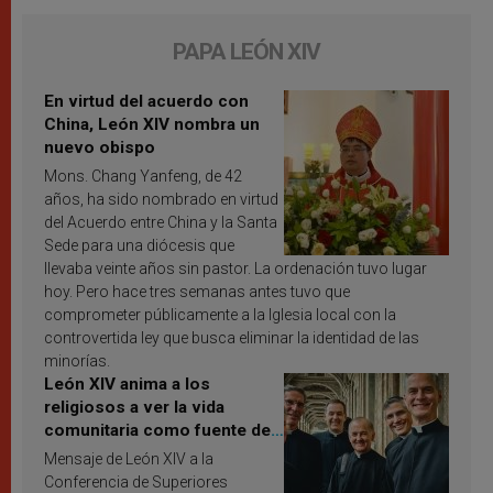
PAPA LEÓN XIV
En virtud del acuerdo con
China, León XIV nombra un
nuevo obispo
Mons. Chang Yanfeng, de 42
años, ha sido nombrado en virtud
del Acuerdo entre China y la Santa
Sede para una diócesis que
llevaba veinte años sin pastor. La ordenación tuvo lugar
hoy. Pero hace tres semanas antes tuvo que
comprometer públicamente a la Iglesia local con la
controvertida ley que busca eliminar la identidad de las
minorías.
León XIV anima a los
religiosos a ver la vida
comunitaria como fuente de
inspiración y santificación
Mensaje de León XIV a la
Conferencia de Superiores