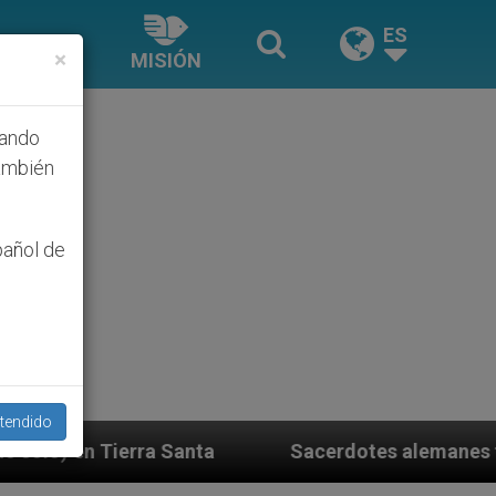
ES
×
MISIÓN
hando
ambién
pañol de
tendido
tes alemanes fieles al Papa contestan a su propio obis