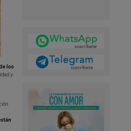
de los
ridad y
ción
están