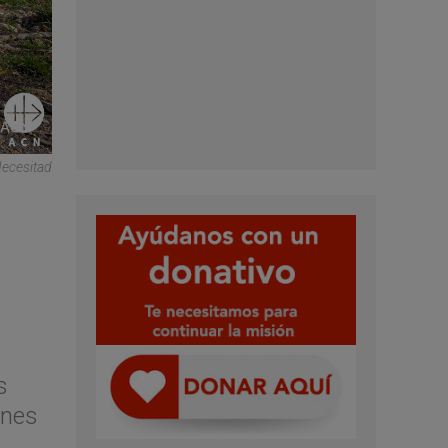
Necesitad
s
ones