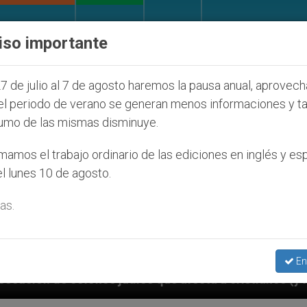
IGLESIA Y MUNDO
DOCUMENTOS
DONATIVOS
iso importante
7 de julio al 7 de agosto haremos la pausa anual, aprovec
el periodo de verano se generan menos informaciones y t
umo de las mismas disminuye.
amos el trabajo ordinario de las ediciones en inglés y es
l lunes 10 de agosto.
as.
En
cristianos (y no sólo) en Tierra Santa
Sacerdo