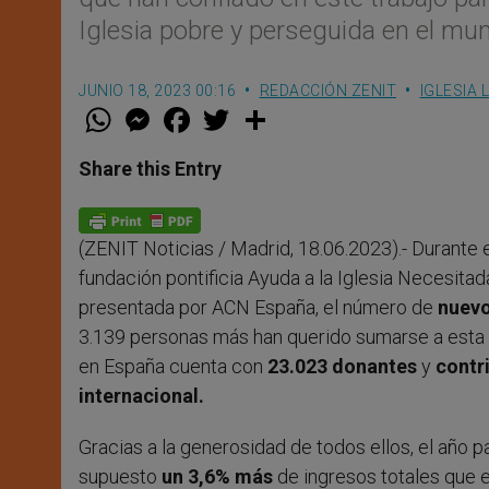
Iglesia pobre y perseguida en el mu
JUNIO 18, 2023 00:16
REDACCIÓN ZENIT
IGLESIA 
W
M
F
T
S
h
e
a
w
h
a
s
c
i
a
t
s
e
t
r
Share this Entry
s
e
b
t
e
A
n
o
e
p
g
o
r
p
e
k
(ZENIT Noticias / Madrid, 18.06.2023).- Durante 
r
fundación pontificia Ayuda a la Iglesia Necesit
presentada por ACN España, el número de
nuevo
3.139 personas más han querido sumarse a esta a
en España cuenta con
23.023 donantes
y
contr
internacional.
Gracias a la generosidad de todos ellos, el año 
supuesto
un 3,6% más
de ingresos totales que e