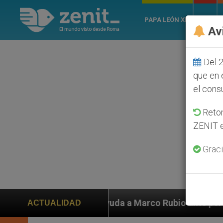
PAPA LEÓN XIV
ROMA
Av
Del 2
que en 
el cons
Retom
ZENIT e
Graci
ubio ante persecución de colonos judíos que afecta a 
ACTUALIDAD