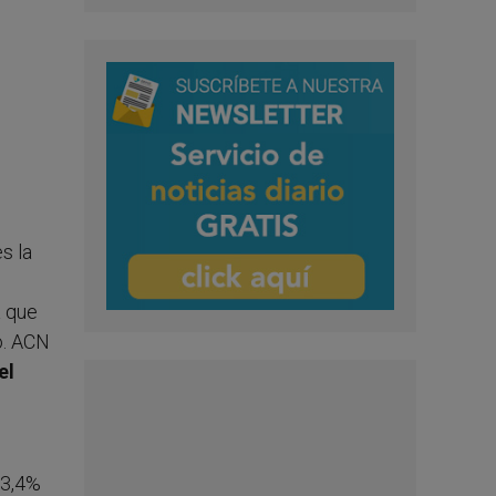
s la
a que
o. ACN
el
 3,4%