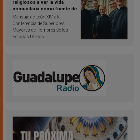
religiosos a ver la vida
comunitaria como fuente de
inspiración y santificación
Mensaje de León XIV a la
Conferencia de Superiores
Mayores de Hombres de los
Estados Unidos