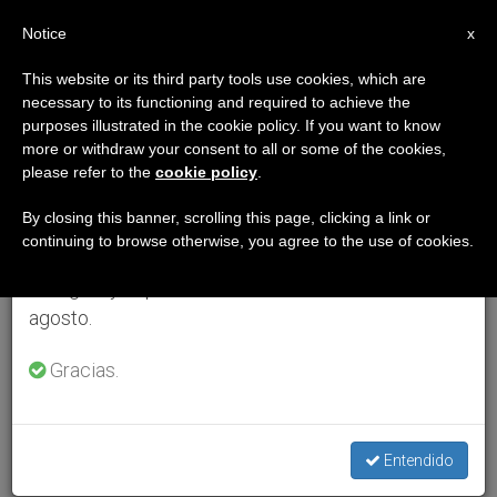
ES
Notice
×
x
Aviso importante
This website or its third party tools use cookies, which are
necessary to its functioning and required to achieve the
Del 27 de julio al 7 de agosto haremos la pausa
purposes illustrated in the cookie policy. If you want to know
anual, aprovechando que en el periodo de verano
more or withdraw your consent to all or some of the cookies,
please refer to the
cookie policy
.
se generan menos informaciones y también el
consumo de las mismas disminuye.
By closing this banner, scrolling this page, clicking a link or
continuing to browse otherwise, you agree to the use of cookies.
Retomamos el trabajo ordinario de las ediciones
en inglés y español de ZENIT el lunes 10 de
agosto.
Gracias.
Entendido