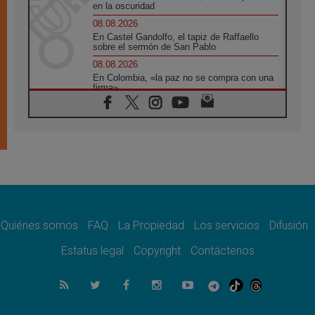
en la oscuridad
08.08.2026
En Castel Gandolfo, el tapiz de Raffaello
sobre el sermón de San Pablo
08.08.2026
En Colombia, «la paz no se compra con una
firma»
08.08.2026
En Venezuela celebraron los 416 años del
Santo Cristo de La Grita
08.08.2026
El Papa: en Santa Ágata contemplamos la
victoria del amor sobre la muerte
08.08.2026
León XIV visitará el Santuario de la Madre
del Buen Consejo de Genazzano
Quiénes somos
FAQ
La Propiedad
Los servicios
Difusión
07.08.2026
Filipinas: el Vicariato Apostólico de Calapán
Estatus legal
Copyright
Contáctenos
se convierte en diócesis
07.08.2026
Honduras: Los desplazados invisibles de una
crisis olvidada
07.08.2026