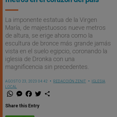
La imponente estatua de la Virgen
María, de majestuosos nueve metros
de altura, se erige ahora como la
escultura de bronce más grande jamás
vista en el suelo egipcio, coronando la
iglesia de Dronka con una
magnificencia sin precedentes.
AGOSTO 23, 2023 04:42
REDACCIÓN ZENIT
IGLESIA
LOCAL
W
M
F
T
S
h
e
a
w
h
a
s
c
i
a
t
s
e
t
r
Share this Entry
s
e
b
t
e
A
n
o
e
p
g
o
r