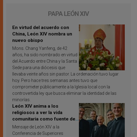
PAPA LEÓN XIV
En virtud del acuerdo con
China, León XIV nombra un
nuevo obispo
Mons. Chang Yanfeng, de 42
años, ha sido nombrado en virtud
del Acuerdo entre China y la Santa
Sede para una diócesis que
llevaba veinte años sin pastor. La ordenación tuvo lugar
hoy. Pero hace tres semanas antes tuvo que
comprometer públicamente a la Iglesia local con la
controvertida ley que busca eliminar la identidad de las
minorías.
León XIV anima a los
religiosos a ver la vida
comunitaria como fuente de
inspiración y santificación
Mensaje de León XIV a la
Conferencia de Superiores