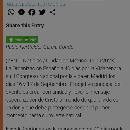
IGLESIA LOCAL
,
TESTIMONIOS
W
M
F
T
S
h
e
a
w
h
a
s
c
i
a
t
s
e
t
r
Share this Entry
s
e
b
t
e
A
n
o
e
p
g
o
r
p
e
k
r
Pablo Hertfelder Garcia-Conde
(ZENIT Noticias / Ciudad de México, 11.09.2023).-
La Organización Española 40 días por la Vida tendrá
su II Congreso Nacional por la vida en Madrid, los
días 16 y 17 de Septiembre. El objetivo principal del
evento es crear comunidad y llevar el mensaje
esperanzador de Cristo al mundo de que la vida es
un don y que debe protegerse desde el primer
momento hasta su muerte natural.
Nayeli Rodríguez, es la responsable de 40 días por la