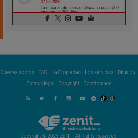
07.08.2026
La matanza de niños en Gaza no cesa: 300
muertos en 300 días
07.08.2026
Tagle: La guerra desfigura el mundo, solo la
revelación de Dios lo transfigura
07.08.2026
Presentada la Trienal de Arte de las
Universidades Católicas: «Exercises in
Empathy»
07.08.2026
Fortunatus Nwachukwu: la comunicación
como misión al servicio del Evangelio
Quiénes somos
FAQ
La Propiedad
Los servicios
Difusión
07.08.2026
Estatus legal
Copyright
Contáctenos
SIGNIS 2026, dar voz a las religiosas en el
espacio público
07.08.2026
Lanzan un proyecto de empoderamiento
digital para mujeres líderes en África
07.08.2026
Programa oficial del Viaje Apostólico del
Papa León XIV a Francia
Copyright © 2026 ZENIT. All Rights Reserved.