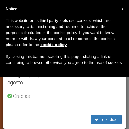
ES
Notice
×
x
Aviso importante
This website or its third party tools use cookies, which are
necessary to its functioning and required to achieve the
Del 27 de julio al 7 de agosto haremos la pausa
,
IGLESIA LOCAL
TESTIMONIOS
purposes illustrated in the cookie policy. If you want to know
anual, aprovechando que en el periodo de verano
more or withdraw your consent to all or some of the cookies,
please refer to the
cookie policy
.
se generan menos informaciones y también el
consumo de las mismas disminuye.
By closing this banner, scrolling this page, clicking a link or
continuing to browse otherwise, you agree to the use of cookies.
Retomamos el trabajo ordinario de las ediciones
en inglés y español de ZENIT el lunes 10 de
agosto.
Gracias.
Foto: 40 Días Por La Vida España
España: 40 días por la vida
impulsa un congreso en Madrid
Entendido