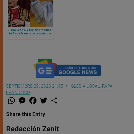
Papa León XIV revierte medida
de Papa Francisco respecto a
organización de la diócesis de
Roma
SEPTIEMBRE 29, 2023 21:15
IGLESIA LOCAL
,
PAPA
FRANCISCO
W
M
F
T
S
h
e
a
w
h
a
s
c
i
a
t
s
e
t
r
Share this Entry
s
e
b
t
e
A
n
o
e
p
g
o
r
Redacción Zenit
p
e
k