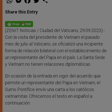
h
e
a
w
h
a
s
c
i
a
t
s
e
t
r
Share this Entry
s
e
b
t
e
A
n
o
e
p
g
o
r
p
e
k
r
(ZENIT Noticias / Ciudad del Vaticano, 29.09.2023).-
Con la visita del presidente de Vietnam el pasado
mes de julio al Vaticano, se oficializó una incipiente
forma de relación bilateral con el establecimiento de
un representante del Papa en el país. La Santa Sede
y Vietnam no tienen relaciones diplomáticas.
En ocasión de la entrada en vigor del acuerdo que
permite un representante del Papa en Vietnam, el
Sumo Pontífice envío una carta a los católicos
vietnamitas. Ofrecemos el texto en español a
continuación: