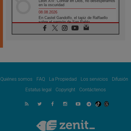
León XIV: Confiar en Dios, no desesperarnos
en la oscuridad
08.08.2026
En Castel Gandolfo, el tapiz de Raffaello
sobre el sermón de San Pablo
08.08.2026
En Colombia, «la paz no se compra con una
firma»
08.08.2026
En Venezuela celebraron los 416 años del
Santo Cristo de La Grita
08.08.2026
El Papa: en Santa Ágata contemplamos la
victoria del amor sobre la muerte
Quiénes somos
FAQ
La Propiedad
Los servicios
Difusión
08.08.2026
León XIV visitará el Santuario de la Madre
Estatus legal
Copyright
Contáctenos
del Buen Consejo de Genazzano
07.08.2026
Filipinas: el Vicariato Apostólico de Calapán
se convierte en diócesis
07.08.2026
Honduras: Los desplazados invisibles de una
crisis olvidada