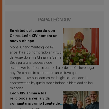
PAPA LEÓN XIV
En virtud del acuerdo con
China, León XIV nombra un
nuevo obispo
Mons. Chang Yanfeng, de 42
años, ha sido nombrado en virtud
del Acuerdo entre China y la Santa
Sede para una diócesis que
llevaba veinte años sin pastor. La ordenación tuvo lugar
hoy. Pero hace tres semanas antes tuvo que
comprometer públicamente a la Iglesia local con la
controvertida ley que busca eliminar la identidad de las
minorías.
León XIV anima a los
religiosos a ver la vida
comunitaria como fuente de
inspiración y santificación