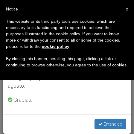
ES
Notice
×
x
Aviso importante
This website or its third party tools use cookies, which are
necessary to its functioning and required to achieve the
Del 27 de julio al 7 de agosto haremos la pausa
purposes illustrated in the cookie policy. If you want to know
anual, aprovechando que en el periodo de verano
more or withdraw your consent to all or some of the cookies,
please refer to the
cookie policy
.
se generan menos informaciones y también el
consumo de las mismas disminuye.
By closing this banner, scrolling this page, clicking a link or
continuing to browse otherwise, you agree to the use of cookies.
Retomamos el trabajo ordinario de las ediciones
en inglés y español de ZENIT el lunes 10 de
agosto.
Gracias.
Entendido