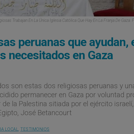
giosas Trabajan En La Única Iglesia Católica Que Hay En La Franja De Gaza. 
iosas peruanas que ayudan, 
os necesitados en Gaza
dos son estas dos religiosas peruanas y un
cidido permanecer en Gaza por voluntad pr
e la Palestina sitiada por el ejército israelí,
gipto, José Betancourt
IA LOCAL
,
TESTIMONIOS