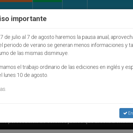
IGLESIA Y MUNDO
DOCUMENTOS
DONATIVOS
iso importante
7 de julio al 7 de agosto haremos la pausa anual, aprovec
el periodo de verano se generan menos informaciones y t
umo de las mismas disminuye.
amos el trabajo ordinario de las ediciones en inglés y es
l lunes 10 de agosto.
as.
En
díos que afecta a cristianos (y no sólo) en Tierra Sa