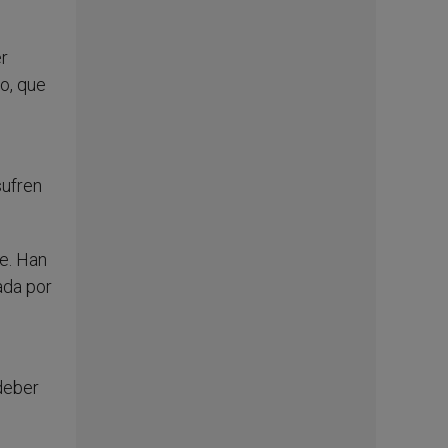
er
no, que
sufren
e. Han
ada por
 deber