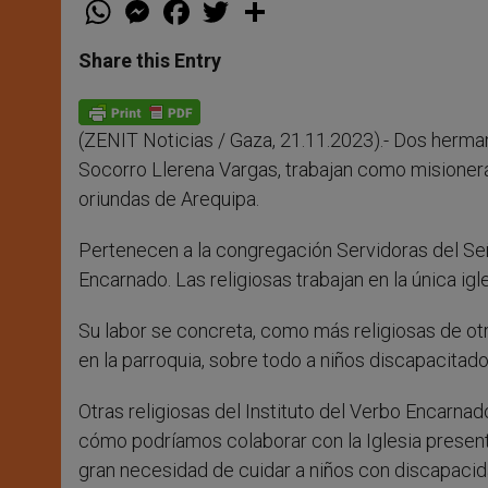
W
M
F
T
S
h
e
a
w
h
a
s
c
i
a
t
s
e
t
r
Share this Entry
s
e
b
t
e
A
n
o
e
p
g
o
r
p
e
k
(ZENIT Noticias / Gaza, 21.11.2023).- Dos herman
r
Socorro Llerena Vargas, trabajan como misionera
oriundas de Arequipa.
Pertenecen a la congregación Servidoras del Seño
Encarnado. Las religiosas trabajan en la única igl
Su labor se concreta, como más religiosas de otr
en la parroquia, sobre todo a niños discapacitad
Otras religiosas del Instituto del Verbo Encarn
cómo podríamos colaborar con la Iglesia presen
gran necesidad de cuidar a niños con discapacid