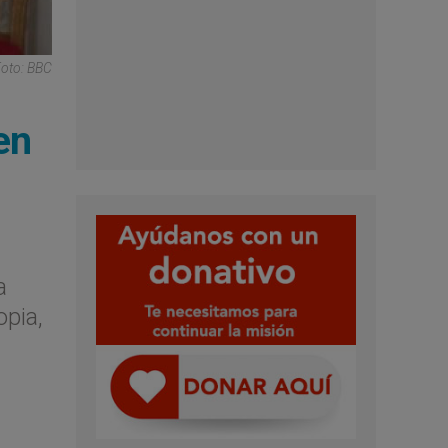
Foto: BBC
en
a
opia,