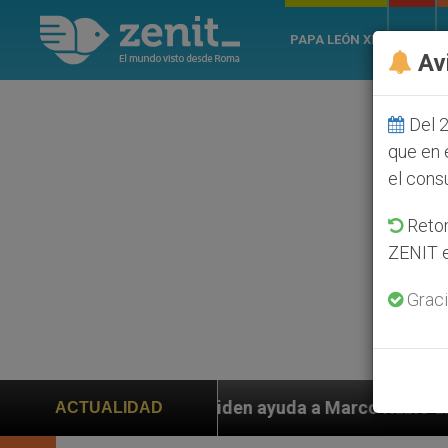
PAPA LEÓN XIV
ROMA
Av
Del 2
que en 
el cons
Retom
ZENIT e
Graci
en ayuda a Marco Rubio ante persecución de colonos ju
ACTUALIDAD