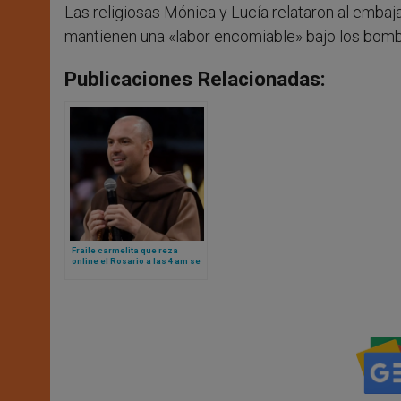
Las religiosas Mónica y Lucía relataron al embaja
mantienen una «labor encomiable» bajo los bomb
Publicaciones Relacionadas:
Fraile carmelita que reza
online el Rosario a las 4 am se
convierte en el streamer más
visto de Brasil en 2025