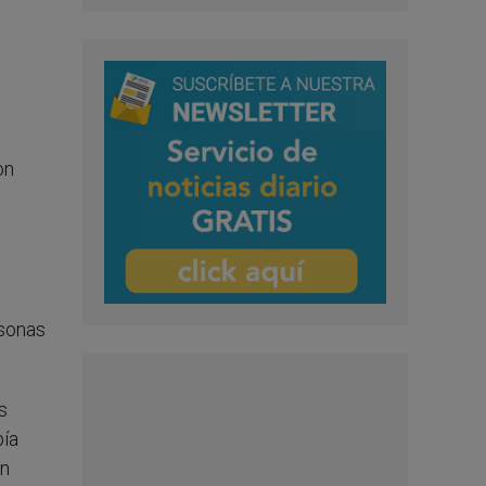
on
rsonas
s
bía
an