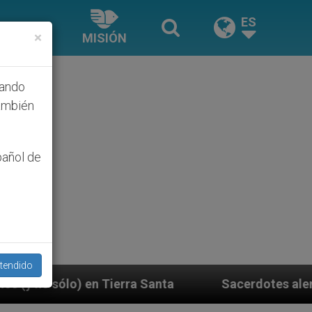
ES
×
MISIÓN
hando
ambién
pañol de
tendido
nta
Sacerdotes alemanes fieles al Papa contesta