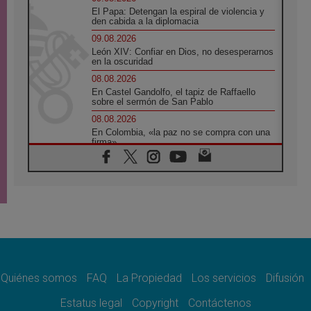
El Papa: Detengan la espiral de violencia y
den cabida a la diplomacia
09.08.2026
León XIV: Confiar en Dios, no desesperarnos
en la oscuridad
08.08.2026
En Castel Gandolfo, el tapiz de Raffaello
sobre el sermón de San Pablo
08.08.2026
En Colombia, «la paz no se compra con una
firma»
08.08.2026
En Venezuela celebraron los 416 años del
Santo Cristo de La Grita
08.08.2026
El Papa: en Santa Ágata contemplamos la
victoria del amor sobre la muerte
08.08.2026
León XIV visitará el Santuario de la Madre
del Buen Consejo de Genazzano
Quiénes somos
FAQ
La Propiedad
Los servicios
Difusión
07.08.2026
Filipinas: el Vicariato Apostólico de Calapán
Estatus legal
Copyright
Contáctenos
se convierte en diócesis