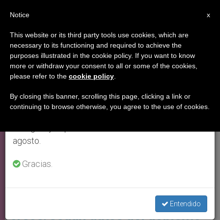
ES
Notice
×
x
Aviso importante
This website or its third party tools use cookies, which are
necessary to its functioning and required to achieve the
Del 27 de julio al 7 de agosto haremos la pausa
,
BUENAS NOTICIAS
IGLESIA LOCAL
purposes illustrated in the cookie policy. If you want to know
anual, aprovechando que en el periodo de verano
more or withdraw your consent to all or some of the cookies,
please refer to the
cookie policy
.
se generan menos informaciones y también el
consumo de las mismas disminuye.
By closing this banner, scrolling this page, clicking a link or
continuing to browse otherwise, you agree to the use of cookies.
Retomamos el trabajo ordinario de las ediciones
en inglés y español de ZENIT el lunes 10 de
agosto.
Gracias.
La Población Cristiana En Israel Ha Experimentado Un Crecimiento
Constante Foto: La Corriente
Población cristiana en Israel
Entendido
crece, según datos del gobierno