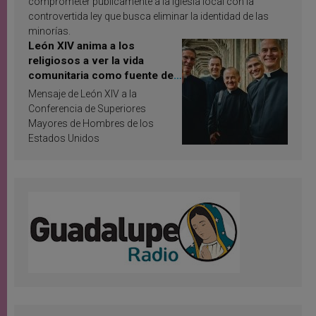
comprometer públicamente a la Iglesia local con la
controvertida ley que busca eliminar la identidad de las
minorías.
León XIV anima a los
religiosos a ver la vida
comunitaria como fuente de
inspiración y santificación
Mensaje de León XIV a la
Conferencia de Superiores
Mayores de Hombres de los
Estados Unidos