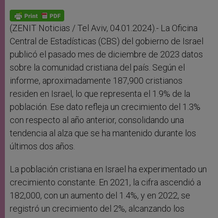
A
n
o
e
p
g
o
r
p
e
k
r
(ZENIT Noticias / Tel Aviv, 04.01.2024).- La Oficina
Central de Estadísticas (CBS) del gobierno de Israel
publicó el pasado mes de diciembre de 2023 datos
sobre la comunidad cristiana del país. Según el
informe, aproximadamente 187,900 cristianos
residen en Israel, lo que representa el 1.9% de la
población. Ese dato refleja un crecimiento del 1.3%
con respecto al año anterior, consolidando una
tendencia al alza que se ha mantenido durante los
últimos dos años.
La población cristiana en Israel ha experimentado un
crecimiento constante. En 2021, la cifra ascendió a
182,000, con un aumento del 1.4%, y en 2022, se
registró un crecimiento del 2%, alcanzando los