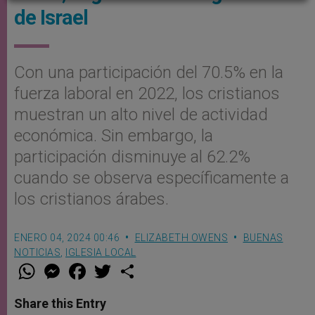
de Israel
Con una participación del 70.5% en la
fuerza laboral en 2022, los cristianos
muestran un alto nivel de actividad
económica. Sin embargo, la
participación disminuye al 62.2%
cuando se observa específicamente a
los cristianos árabes.
ENERO 04, 2024 00:46
ELIZABETH OWENS
BUENAS
NOTICIAS
,
IGLESIA LOCAL
W
M
F
T
S
h
e
a
w
h
a
s
c
i
a
t
s
e
t
r
Share this Entry
s
e
b
t
e