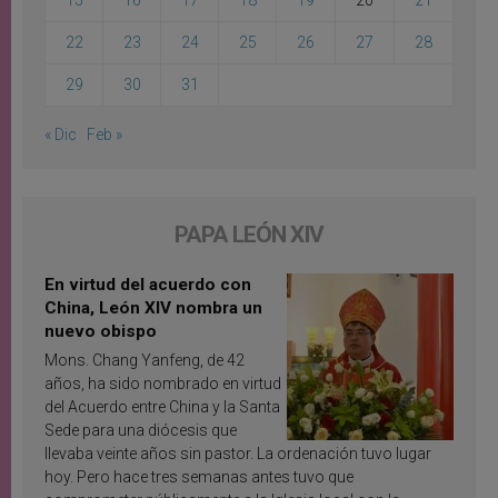
15
16
17
18
19
20
21
22
23
24
25
26
27
28
29
30
31
« Dic
Feb »
PAPA LEÓN XIV
En virtud del acuerdo con
China, León XIV nombra un
nuevo obispo
Mons. Chang Yanfeng, de 42
años, ha sido nombrado en virtud
del Acuerdo entre China y la Santa
Sede para una diócesis que
llevaba veinte años sin pastor. La ordenación tuvo lugar
hoy. Pero hace tres semanas antes tuvo que