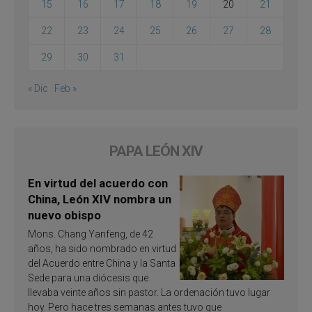
15
16
17
18
19
20
21
22
23
24
25
26
27
28
29
30
31
« Dic
Feb »
PAPA LEÓN XIV
En virtud del acuerdo con
China, León XIV nombra un
nuevo obispo
Mons. Chang Yanfeng, de 42
años, ha sido nombrado en virtud
del Acuerdo entre China y la Santa
Sede para una diócesis que
llevaba veinte años sin pastor. La ordenación tuvo lugar
hoy. Pero hace tres semanas antes tuvo que