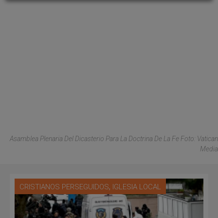
Asamblea Plenaria Del Dicasterio Para La Doctrina De La Fe Foto: Vatican
Media
,
CRISTIANOS PERSEGUIDOS
IGLESIA LOCAL