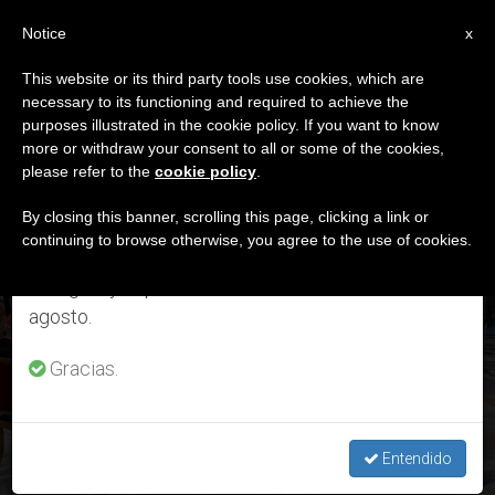
ES
Notice
×
x
Aviso importante
This website or its third party tools use cookies, which are
necessary to its functioning and required to achieve the
Del 27 de julio al 7 de agosto haremos la pausa
DÍA
purposes illustrated in the cookie policy. If you want to know
anual, aprovechando que en el periodo de verano
Enero 28th, 2024
more or withdraw your consent to all or some of the cookies,
please refer to the
cookie policy
.
se generan menos informaciones y también el
consumo de las mismas disminuye.
By closing this banner, scrolling this page, clicking a link or
continuing to browse otherwise, you agree to the use of cookies.
ÚLTIMAS NOTICIAS
Retomamos el trabajo ordinario de las ediciones
en inglés y español de ZENIT el lunes 10 de
agosto.
Por segunda ocasión, Papa Francisco habla públicamente
sobre Fiducia Supplicans y hace puntualizaciones
Gracias.
JAN 28, 2024 23:55
VALENTINA DI GIORGIO
Entendido