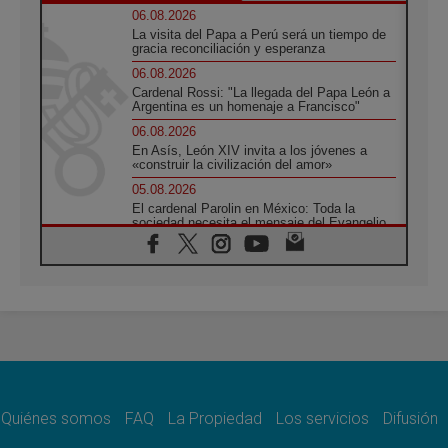
06.08.2026
La visita del Papa a Perú será un tiempo de
gracia reconciliación y esperanza
06.08.2026
Cardenal Rossi: "La llegada del Papa León a
Argentina es un homenaje a Francisco"
06.08.2026
En Asís, León XIV invita a los jóvenes a
«construir la civilización del amor»
05.08.2026
El cardenal Parolin en México: Toda la
sociedad necesita el mensaje del Evangelio
05.08.2026
Santa María la Mayor, Makrickas: La gracia
de Dios desciende sobre el mundo
05.08.2026
Cristianos y confucianos: Respeto y
sabiduría para afrontar los urgentes desafíos
de hoy
05.08.2026
En marcha hacia Asís en nombre de San
Francisco, a la espera de León
Quiénes somos
FAQ
La Propiedad
Los servicios
Difusión
05.08.2026