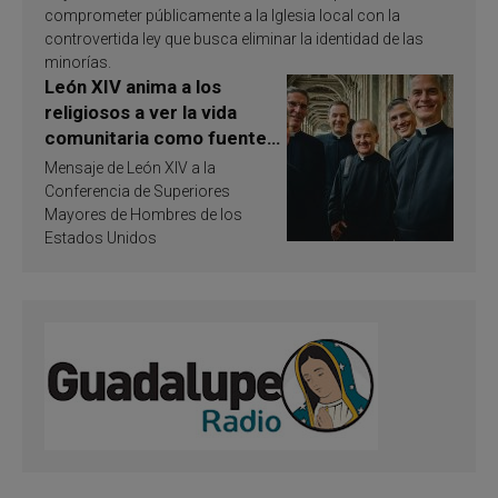
comprometer públicamente a la Iglesia local con la
controvertida ley que busca eliminar la identidad de las
minorías.
León XIV anima a los
religiosos a ver la vida
comunitaria como fuente
de inspiración y
Mensaje de León XIV a la
santificación
Conferencia de Superiores
Mayores de Hombres de los
Estados Unidos