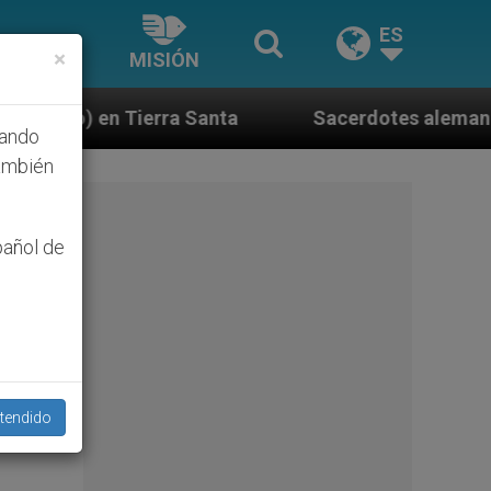
ES
×
MISIÓN
a
Sacerdotes alemanes fieles al Papa contestan
hando
ambién
pañol de
tendido