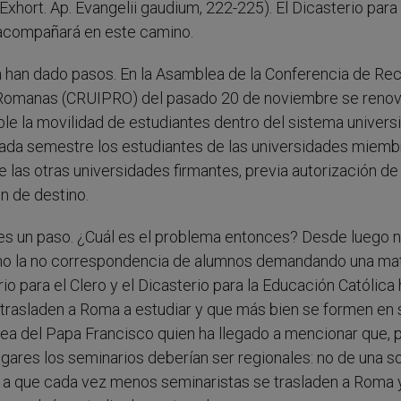
Exhort. Ap. Evangelii gaudium, 222-225). El Dicasterio para 
 acompañará en este camino.
a han dado pasos. En la Asamblea de la Conferencia de Re
as Romanas (CRUIPRO) del pasado 20 de noviembre se reno
ble la movilidad de estudiantes dentro del sistema universi
ada semestre los estudiantes de las universidades miemb
 las otras universidades firmantes, previa autorización de 
ón de destino.
a es un paso. ¿Cuál es el problema entonces? Desde luego 
ino la no correspondencia de alumnos demandando una mat
rio para el Clero y el Dicasterio para la Educación Católica
rasladen a Roma a estudiar y que más bien se formen en 
idea del Papa Francisco quien ha llegado a mencionar que, 
gares los seminarios deberían ser regionales: no de una s
ye a que cada vez menos seminaristas se trasladen a Roma 