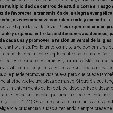
ta multiplicidad de centros de estudio corre el riesgo
ez de favorecer la transmisión de la alegría evangélica
gación, a veces amenaza con ralentizarla y cansarla
. T
pués de la pandemia de Covid 19,
es urgente iniciar un p
table y orgánica entre las instituciones académicas, p
de cada una y promover la misión universal de la Igles
o, una hora más. Por lo tanto, os invito a no conformarse c
e proceso de crecimiento simplemente como una acción
nución de los recursos económicos y humanos. Más bien se 
na invitación a acoger los desafíos de una época nueva de
sima, que puede promover vida nueva, pero que puede tambi
encial, si se vuelve una pieza de museo. Si queréis que ten
rse al mantenimiento de lo recibido: debe abrirse a desarro
itos. Es como una semilla que, si no la esparces en la tierra
o (cfr. Jn 12,24). Os animo por tanto a iniciar lo antes posi
eligencia, prudencia y audacia, teniendo siempre presente