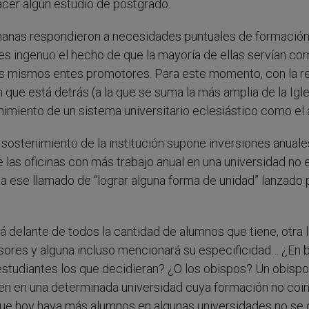
cer algún estudio de postgrado.
manas respondieron a necesidades puntuales de formación
no es ingenuo el hecho de que la mayoría de ellas servían c
os mismos entes promotores. Para este momento, con la r
que está detrás (a la que se suma la más amplia de la Igle
imiento de un sistema universitario eclesiástico como el a
 sostenimiento de la institución supone inversiones anuale
 las oficinas con más trabajo anual en una universidad no e
a ese llamado de “lograr alguna forma de unidad” lanzado p
rá delante de todos la cantidad de alumnos que tiene, otra 
fesores y alguna incluso mencionará su especificidad… ¿En 
 estudiantes los que decidieran? ¿O los obispos? Un obispo
men en una determinada universidad cuya formación no coi
. Que hoy haya más alumnos en algunas universidades no se