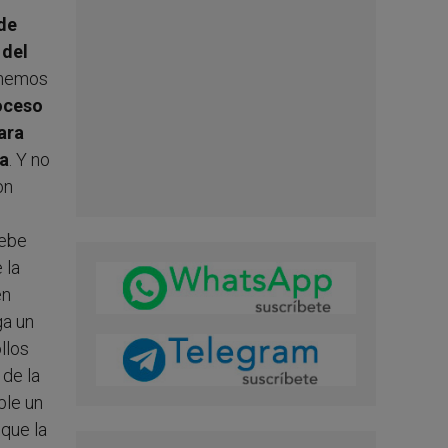
 de
 del
enemos
roceso
ara
ia
. Y no
on
debe
 la
én
ga un
llos
 de la
ble un
 que la