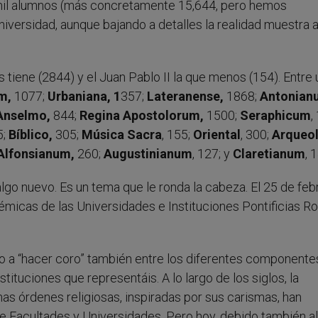
 mil alumnos (más concretamente 15,644, pero hemos
versidad, aunque bajando a detalles la realidad muestra 
tiene (2844) y el Juan Pablo II la que menos (154). Entre 
um,
1077;
Urbaniana, 1
357;
Lateranense,
1868;
Antonian
Anselmo,
844;
Regina Apostolorum,
1500;
Seraphicum
,
5;
Bíblico,
305;
Música Sacra
, 155;
Oriental
, 300;
Arqueo
Alfonsianum,
260;
Augustinianum
, 127; y
Claretianum
, 
algo nuevo. Es un tema que le ronda la cabeza. El 25 de feb
émicas de las Universidades e Instituciones Pontificias 
vito a “hacer coro” también entre los diferentes componente
tituciones que representáis. A lo largo de los siglos, la
as órdenes religiosas, inspiradas por sus carismas, han
 Facultades y Universidades. Pero hoy, debido también al