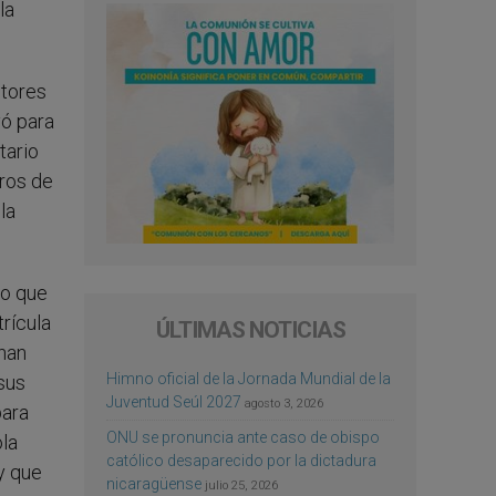
la
ctores
vó para
tario
ros de
la
no que
rícula
ÚLTIMAS NOTICIAS
 han
Himno oficial de la Jornada Mundial de la
sus
Juventud Seúl 2027
agosto 3, 2026
para
ONU se pronuncia ante caso de obispo
ola
católico desaparecido por la dictadura
y que
nicaragüense
julio 25, 2026