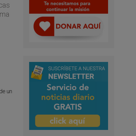
icas
ema
e
de un