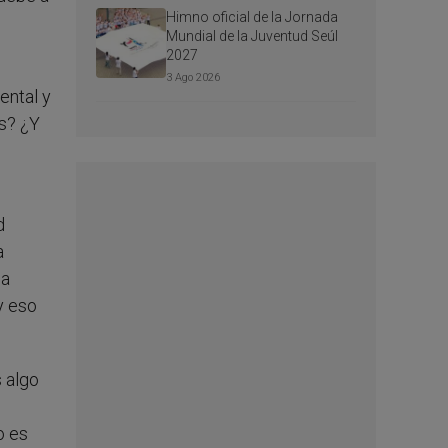
Himno oficial de la Jornada
Mundial de la Juventud Seúl
2027
3 Ago 2026
ental y
es? ¿Y
.
d
a
la
y eso
 algo
o es