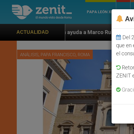
PAPA LEÓN XIV
ROMA
Av
 ayuda a Marco Rubio ante persecución de colonos judí
ACTUALIDAD
Del 2
que en 
el cons
,
,
ANÁLISIS
PAPA FRANCISCO
ROMA
Retom
ZENIT e
Graci