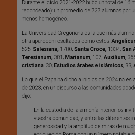
Durante el ciclo 2021-2022 hubo un total de 16
redondeado): un promedio de 727 alumnos por uni
menos homogéneo.
La Universidad Gregoriana es la que más alumnos 
otra aparecen resultados como estos:
Angelic
525;
Salesiana,
1780;
Santa Croce,
1334;
San 
Teresianum,
381;
Marianum
, 107;
Auxilium
, 36
cristiana
, 30;
Estudios árabes e islámicos
, 33;
Lo que el Papa ha dicho a inicios de 2024 no es 
de 2023, en un discurso a las comunidades acad
dijo:
En la custodia de la armonía interior, os in
vuestra comunidad, y entre las diferentes ins
generosidad y la amplitud de miras de much
enriquecido Roma con un número notable de