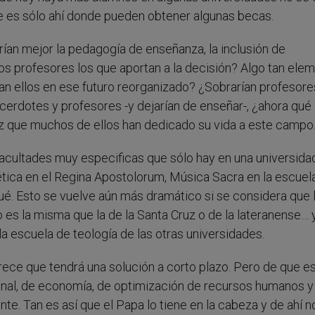
ue es sólo ahí donde pueden obtener algunas becas.
rían mejor la pedagogía de enseñanza, la inclusión de
los profesores los que aportan a la decisión? Algo tan elem
rían ellos en ese futuro reorganizado? ¿Sobrarían profesor
erdotes y profesores -y dejarían de enseñar-, ¿ahora qué
vez que muchos de ellos han dedicado su vida a este campo
facultades muy especificas que sólo hay en una universida
oética en el Regina Apostolorum, Música Sacra en la escuel
qué. Esto se vuelve aún más dramático si se considera que 
es la misma que la de la Santa Cruz o de la lateranense… 
la escuela de teología de las otras universidades.
ece que tendrá una solución a corto plazo. Pero de que es
ional, de economía, de optimización de recursos humanos y
nte. Tan es así que el Papa lo tiene en la cabeza y de ahí n