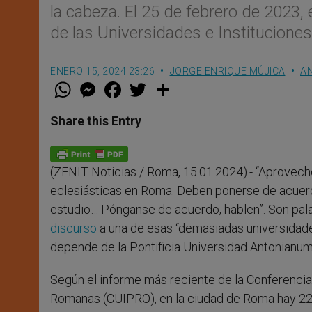
la cabeza. El 25 de febrero de 2023
de las Universidades e Institucione
ENERO 15, 2024 23:26
JORGE ENRIQUE MÚJICA
AN
W
M
F
T
S
h
e
a
w
h
a
s
c
i
a
t
s
e
t
r
Share this Entry
s
e
b
t
e
A
n
o
e
p
g
o
r
p
e
k
(ZENIT Noticias / Roma, 15.01.2024).- “Aprovech
r
eclesiásticas en Roma. Deben ponerse de acuerdo
estudio… Pónganse de acuerdo, hablen”. Son pala
discurso
a una de esas “demasiadas universidade
depende de la Pontificia Universidad Antonianu
Según el informe más reciente de la Conferencia
Romanas (CUIPRO), en la ciudad de Roma hay 22 un