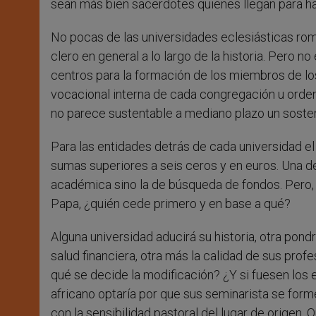
sean más bien sacerdotes quienes llegan para ha
No pocas de las universidades eclesiásticas ro
clero en general a lo largo de la historia. Pero 
centros para la formación de los miembros de l
vocacional interna de cada congregación u orden 
no parece sustentable a mediano plazo un sosten
Para las entidades detrás de cada universidad el
sumas superiores a seis ceros y en euros. Una de
académica sino la de búsqueda de fondos. Pero, 
Papa, ¿quién cede primero y en base a qué?
Alguna universidad aducirá su historia, otra pond
salud financiera, otra más la calidad de sus pro
qué se decide la modificación? ¿Y si fuesen los
africano optaría por que sus seminarista se for
con la sensibilidad pastoral del lugar de origen