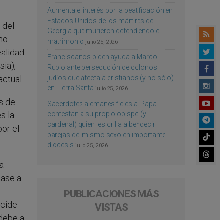
Aumenta el interés por la beatificación en
Estados Unidos de los mártires de
 del
Georgia que murieron defendiendo el
omo
matrimonio
julio 25, 2026
ealidad
Franciscanos piden ayuda a Marco
sia),
Rubio ante persecución de colonos
judíos que afecta a cristianos (y no sólo)
ctual.
en Tierra Santa
julio 25, 2026
s de
Sacerdotes alemanes fieles al Papa
contestan a su propio obispo (y
s la
cardenal) quien les orilla a bendecir
or el
parejas del mismo sexo en importante
diócesis
julio 25, 2026
la
base a
PUBLICACIONES MÁS
ncide
VISTAS
 debe a