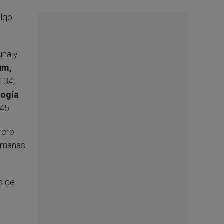
algo
una y
um,
 134;
logía
145.
rero
Romanas
s de