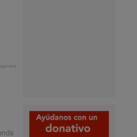
regoriana
ronda