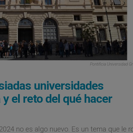
Pontificia Universidad G
siadas universidades
y el reto del qué hacer
e 2024 no es algo nuevo. Es un tema que le 