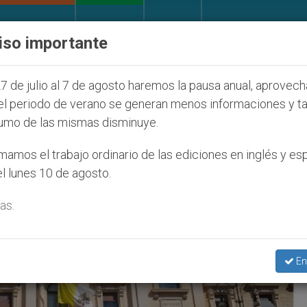
IGLESIA Y MUNDO
DOCUMENTOS
DONATIVOS
iso importante
os que afecta a cristianos (y no sólo) en Tierra Sant
7 de julio al 7 de agosto haremos la pausa anual, aprovec
el periodo de verano se generan menos informaciones y t
umo de las mismas disminuye.
amos el trabajo ordinario de las ediciones en inglés y es
l lunes 10 de agosto.
as.
En