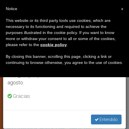
ES
Notice
×
x
Aviso importante
This website or its third party tools use cookies, which are
necessary to its functioning and required to achieve the
Del 27 de julio al 7 de agosto haremos la pausa
,
IGLESIA LOCAL
JÓVENES
purposes illustrated in the cookie policy. If you want to know
anual, aprovechando que en el periodo de verano
more or withdraw your consent to all or some of the cookies,
please refer to the
cookie policy
.
se generan menos informaciones y también el
consumo de las mismas disminuye.
By closing this banner, scrolling this page, clicking a link or
continuing to browse otherwise, you agree to the use of cookies.
Retomamos el trabajo ordinario de las ediciones
en inglés y español de ZENIT el lunes 10 de
agosto.
Gracias.
Formado Por Un Grupo Diverso De Más De 40 Miembros, El Equipo
De Investigación Preliminar Reúne A Clérigos, Personas
Consagradas Y Mentes Jóvenes Dinámicas Foto: Archidiócesis De
Seúl
Entendido
Archidiócesis de Seúl lanza