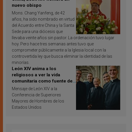
nuevo obispo
Mons. Chang Yanfeng, de 42
años, ha sido nombrado en virtud
del Acuerdo entre China y la Santa
Sede para una diócesis que
llevaba veinte años sin pastor. La ordenación tuvo lugar
hoy. Pero hace tres semanas antes tuvo que
comprometer públicamente a la Iglesia local con la
controvertida ley que busca eliminar la identidad de las
minorías.
León XIV anima a los
religiosos a ver la vida
comunitaria como fuente de
inspiración y santificación
Mensaje de León XIV a la
Conferencia de Superiores
Mayores de Hombres de los
Estados Unidos