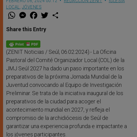
FEBRERO 06, 2024 00:12
REDACCIÓN ZENIT
IGLESIA
LOCAL
,
JÓVENES
W
M
F
T
S
h
e
a
w
h
a
s
c
i
a
t
s
e
t
r
Share this Entry
s
e
b
t
e
A
n
o
e
p
g
o
r
p
e
k
r
(ZENIT Noticias / Seúl, 06.02.2024).- La Oficina
Pastoral del Comité Organizador Local (COL) de la
JMJ Seúl 2027 ha dado un paso importante en los
preparativos de la próxima Jornada Mundial de la
Juventud convocando al Equipo de Investigación
Preliminar. Se trata de la iniciativa inaugural de los
preparativos de la ciudad para acoger el
acontecimiento mundial en 2027, y refleja el
compromiso de la archidiócesis de Seúl de
garantizar una experiencia profunda e impactante a
los jóvenes participantes.