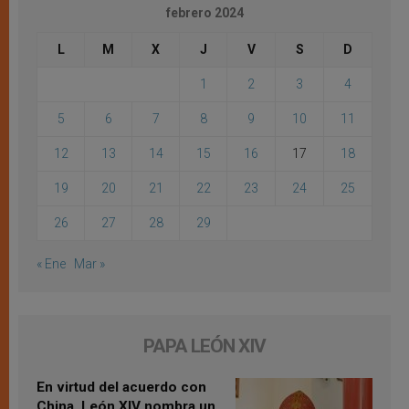
febrero 2024
L
M
X
J
V
S
D
1
2
3
4
5
6
7
8
9
10
11
12
13
14
15
16
17
18
19
20
21
22
23
24
25
26
27
28
29
« Ene
Mar »
PAPA LEÓN XIV
En virtud del acuerdo con
China, León XIV nombra un