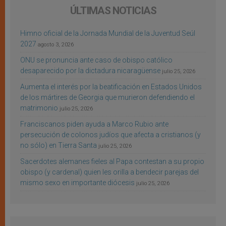
ÚLTIMAS NOTICIAS
Himno oficial de la Jornada Mundial de la Juventud Seúl
2027
agosto 3, 2026
ONU se pronuncia ante caso de obispo católico
desaparecido por la dictadura nicaragüense
julio 25, 2026
Aumenta el interés por la beatificación en Estados Unidos
de los mártires de Georgia que murieron defendiendo el
matrimonio
julio 25, 2026
Franciscanos piden ayuda a Marco Rubio ante
persecución de colonos judíos que afecta a cristianos (y
no sólo) en Tierra Santa
julio 25, 2026
Sacerdotes alemanes fieles al Papa contestan a su propio
obispo (y cardenal) quien les orilla a bendecir parejas del
mismo sexo en importante diócesis
julio 25, 2026