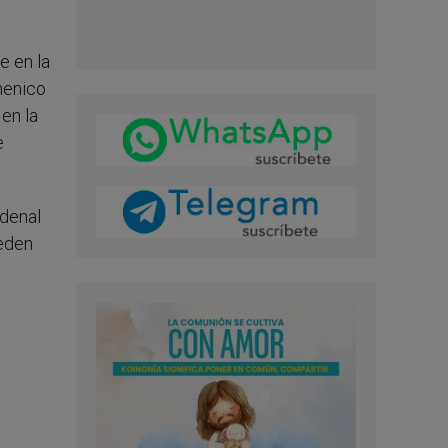
e en la
menico
 en la
e
rdenal
ueden