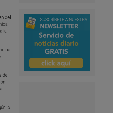
en del
mica
a la
ano no
,
s de
ron
la
gún lo