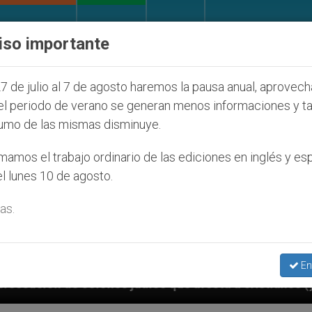
IGLESIA Y MUNDO
DOCUMENTOS
DONATIVOS
iso importante
7 de julio al 7 de agosto haremos la pausa anual, aprovec
el periodo de verano se generan menos informaciones y t
umo de las mismas disminuye.
amos el trabajo ordinario de las ediciones en inglés y es
l lunes 10 de agosto.
as.
En
que afecta a cristianos (y no sólo) en Tierra Santa