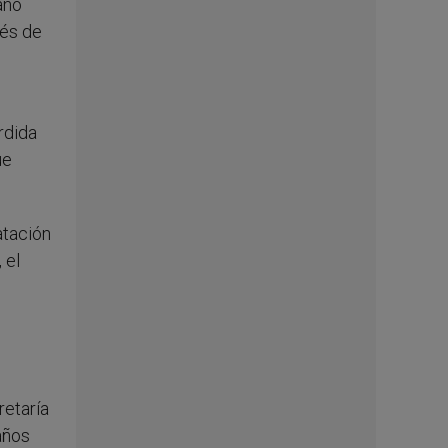
ano
ués de
rdida
ue
atación
 el
retaría
años