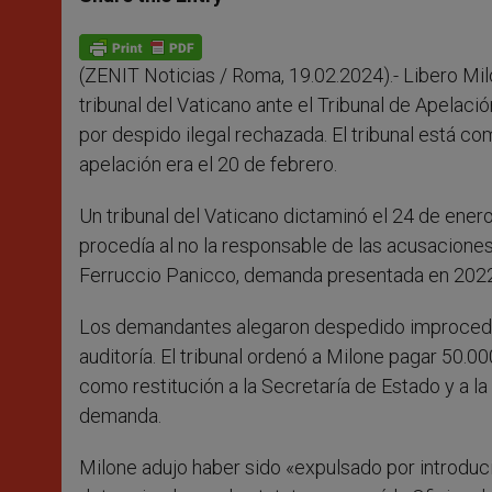
s
e
b
t
e
A
n
o
e
p
g
o
r
p
e
k
(ZENIT Noticias / Roma, 19.02.2024).- Libero Milo
r
tribunal del Vaticano ante el Tribunal de Apel
por despido ilegal rechazada. El tribunal está co
apelación era el 20 de febrero.
Un tribunal del Vaticano dictaminó el 24 de ener
procedía al no la responsable de las acusaciones 
Ferruccio Panicco, demanda presentada en 2022
Los demandantes alegaron despedido improceden
auditoría. El tribunal ordenó a Milone pagar 50.
como restitución a la Secretaría de Estado y a la
demanda.
Milone adujo haber sido «expulsado por introduci