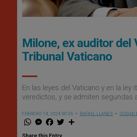
Milone, ex auditor del 
Tribunal Vaticano
En las leyes del Vaticano y en la ley i
veredictos, y se admiten segundas 
FEBRERO 19, 2024 00:05
RAFAEL LLANES
CIUDAD 
W
M
F
T
S
h
e
a
w
h
a
s
c
i
a
t
s
e
t
r
Share this Entry