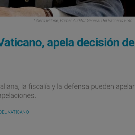
Libero Milone, Primer Auditor General Del Vaticano Foto: T
Vaticano, apela decisión de
taliana, la fiscalía y la defensa pueden apelar
apelaciones.
DEL VATICANO