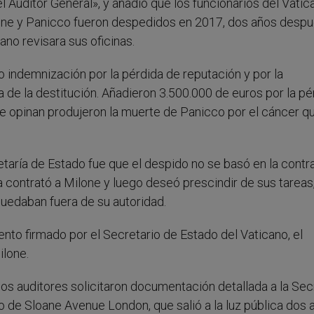
l Auditor General», y añadió que los funcionarios del Vatic
ilone y Panicco fueron despedidos en 2017, dos años desp
ano revisara sus oficinas.
 indemnización por la pérdida de reputación y por la
a de la destitución. Añadieron 3.500.000 de euros por la pé
ue opinan produjeron la muerte de Panicco por el cáncer q
taría de Estado fue que el despido no se basó en la contr
 contrató a Milone y luego deseó prescindir de sus tareas,
quedaban fuera de su autoridad.
to firmado por el Secretario de Estado del Vaticano, el
ilone.
os auditores solicitaron documentación detallada a la Sec
o de Sloane Avenue London, que salió a la luz pública dos 