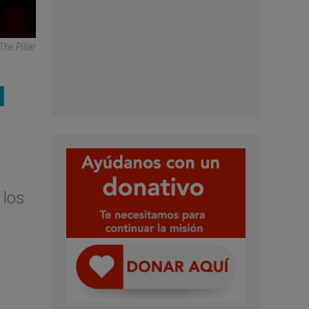
he Pillar
l
 los