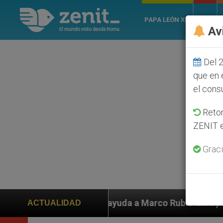
PAPA LEÓN XIV
ROMA
Av
Del 2
que en 
el cons
Retom
ZENIT e
Graci
yuda a Marco Rubio ante persecución de colonos judíos 
ACTUALIDAD