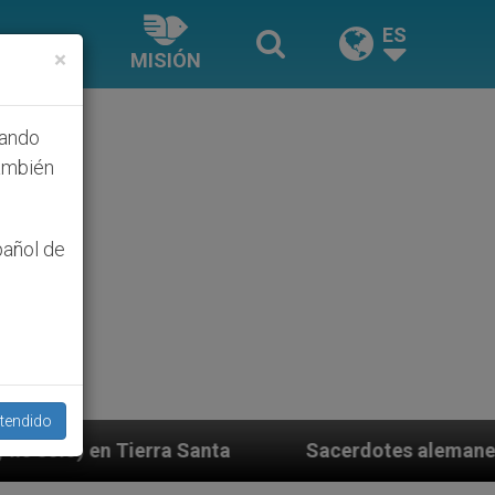
ES
×
MISIÓN
hando
ambién
pañol de
tendido
Sacerdotes alemanes fieles al Papa contestan a 