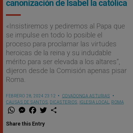
canonización de Isabel la católica
«Insistiremos y pediremos al Papa que
se impulse en todo lo posible el
proceso para proclamar las virtudes
heroicas de la reina y su indudable
mérito para ser elevada a los altares”,
dijeron desde la Comisión apenas pisar
Roma.
FEBRERO 28, 2024 23:12
COVADONGA ASTURIAS
CAUSAS DE SANTOS
,
DICASTERIOS
,
IGLESIA LOCAL
,
ROMA
W
M
F
T
S
h
e
a
w
h
a
s
c
i
a
t
s
e
t
r
Share this Entry
s
e
b
t
e
A
n
o
e