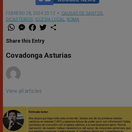
FEBRERO 28, 2024 23:12
CAUSAS DE SANTOS
,
DICASTERIOS
,
IGLESIA LOCAL
,
ROMA
W
M
F
T
S
h
e
a
w
h
a
s
c
i
a
t
s
e
t
r
Share this Entry
s
e
b
t
e
A
n
o
e
p
g
o
r
Covadonga Asturias
p
e
k
r
View all articles