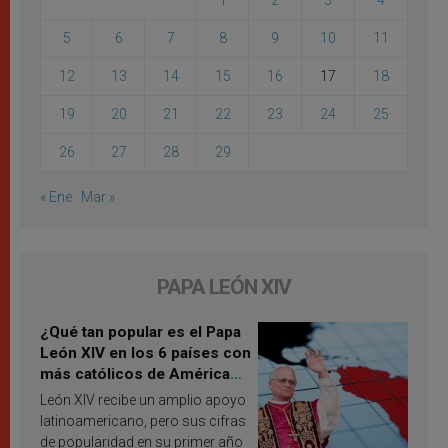
1
2
3
4
5
6
7
8
9
10
11
12
13
14
15
16
17
18
19
20
21
22
23
24
25
26
27
28
29
« Ene
Mar »
PAPA LEÓN XIV
¿Qué tan popular es el Papa
León XIV en los 6 países con
más católicos de América
Latina en 2026? Publican
León XIV recibe un amplio apoyo
resultados de investigación
latinoamericano, pero sus cifras
de popularidad en su primer año