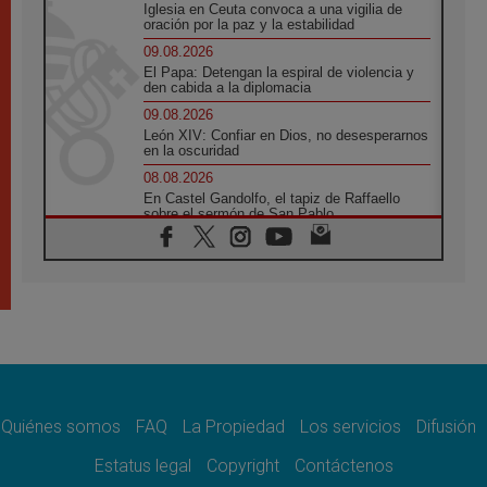
Iglesia en Ceuta convoca a una vigilia de
oración por la paz y la estabilidad
09.08.2026
El Papa: Detengan la espiral de violencia y
den cabida a la diplomacia
09.08.2026
León XIV: Confiar en Dios, no desesperarnos
en la oscuridad
08.08.2026
En Castel Gandolfo, el tapiz de Raffaello
sobre el sermón de San Pablo
08.08.2026
En Colombia, «la paz no se compra con una
firma»
08.08.2026
En Venezuela celebraron los 416 años del
Santo Cristo de La Grita
08.08.2026
El Papa: en Santa Ágata contemplamos la
victoria del amor sobre la muerte
Quiénes somos
FAQ
La Propiedad
Los servicios
Difusión
08.08.2026
León XIV visitará el Santuario de la Madre
Estatus legal
Copyright
Contáctenos
del Buen Consejo de Genazzano