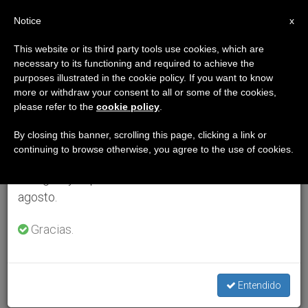
ES
Notice
×
x
Aviso importante
This website or its third party tools use cookies, which are
necessary to its functioning and required to achieve the
Del 27 de julio al 7 de agosto haremos la pausa
purposes illustrated in the cookie policy. If you want to know
anual, aprovechando que en el periodo de verano
more or withdraw your consent to all or some of the cookies,
please refer to the
cookie policy
.
se generan menos informaciones y también el
consumo de las mismas disminuye.
By closing this banner, scrolling this page, clicking a link or
continuing to browse otherwise, you agree to the use of cookies.
Retomamos el trabajo ordinario de las ediciones
en inglés y español de ZENIT el lunes 10 de
agosto.
Gracias.
Entendido