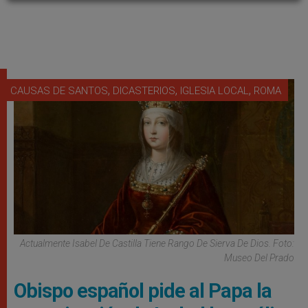
,
,
,
CAUSAS DE SANTOS
DICASTERIOS
IGLESIA LOCAL
ROMA
Actualmente Isabel De Castilla Tiene Rango De Sierva De Dios. Foto:
Museo Del Prado
Obispo español pide al Papa la