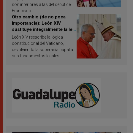
son inferiores a las del debut de
Francisco
Otro cambio (de no poca
importancia): León XIV
sustituye integralmente la ley
vaticana de Papa Francisco
León XIV reescribe la lógica
constitucional del Vaticano,
devolviendo la soberanía papal a
sus fundamentos legales