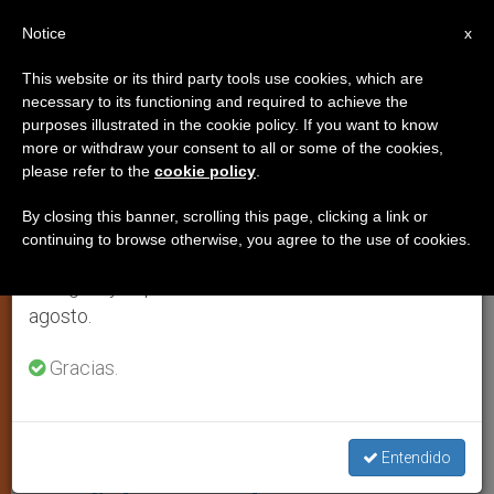
ES
Notice
×
x
Aviso importante
This website or its third party tools use cookies, which are
necessary to its functioning and required to achieve the
Del 27 de julio al 7 de agosto haremos la pausa
,
,
,
IGLESIA LOCAL
JÓVENES
PAPA FRANCISCO
VOCACIONES
purposes illustrated in the cookie policy. If you want to know
anual, aprovechando que en el periodo de verano
more or withdraw your consent to all or some of the cookies,
please refer to the
cookie policy
.
se generan menos informaciones y también el
consumo de las mismas disminuye.
By closing this banner, scrolling this page, clicking a link or
continuing to browse otherwise, you agree to the use of cookies.
Retomamos el trabajo ordinario de las ediciones
en inglés y español de ZENIT el lunes 10 de
agosto.
Gracias.
La Sala Clementina Del Palacio Apostólico Fue El Escenario De Este
Encuentro Para Los Jóvenes Aspirantes Al Sacerdocio Foto: Vatican
Media
Un cuarto grupo de seminaristas
Entendido