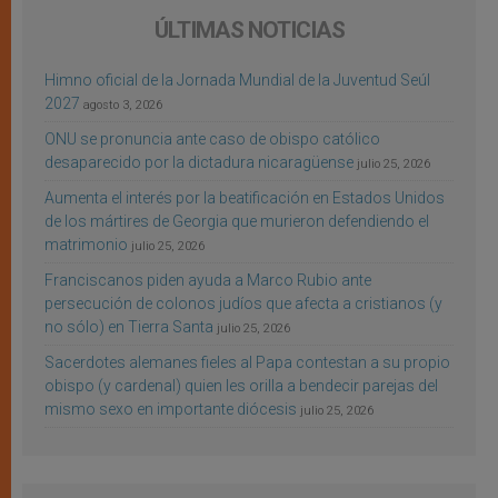
ÚLTIMAS NOTICIAS
Himno oficial de la Jornada Mundial de la Juventud Seúl
2027
agosto 3, 2026
ONU se pronuncia ante caso de obispo católico
desaparecido por la dictadura nicaragüense
julio 25, 2026
Aumenta el interés por la beatificación en Estados Unidos
de los mártires de Georgia que murieron defendiendo el
matrimonio
julio 25, 2026
Franciscanos piden ayuda a Marco Rubio ante
persecución de colonos judíos que afecta a cristianos (y
no sólo) en Tierra Santa
julio 25, 2026
Sacerdotes alemanes fieles al Papa contestan a su propio
obispo (y cardenal) quien les orilla a bendecir parejas del
mismo sexo en importante diócesis
julio 25, 2026