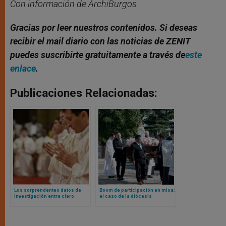
Con información de ArchiBurgos
Gracias por leer nuestros contenidos. Si deseas
recibir el mail diario con las noticias de ZENIT
puedes suscribirte gratuitamente a través de
este
enlace
.
Publicaciones Relacionadas:
Los sorprendentes datos de
Boom de participación en misa:
investigación entre clero
el caso de la diócesis
francés: entre más jóvenes,
estadounidense de Bridgeport
más conservadores… y felices