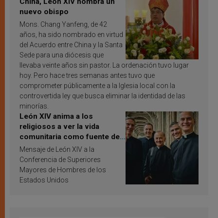
China, León XIV nombra un
nuevo obispo
Mons. Chang Yanfeng, de 42
años, ha sido nombrado en virtud
del Acuerdo entre China y la Santa
Sede para una diócesis que
llevaba veinte años sin pastor. La ordenación tuvo lugar
hoy. Pero hace tres semanas antes tuvo que
comprometer públicamente a la Iglesia local con la
controvertida ley que busca eliminar la identidad de las
minorías.
León XIV anima a los
religiosos a ver la vida
comunitaria como fuente de
inspiración y santificación
Mensaje de León XIV a la
Conferencia de Superiores
Mayores de Hombres de los
Estados Unidos