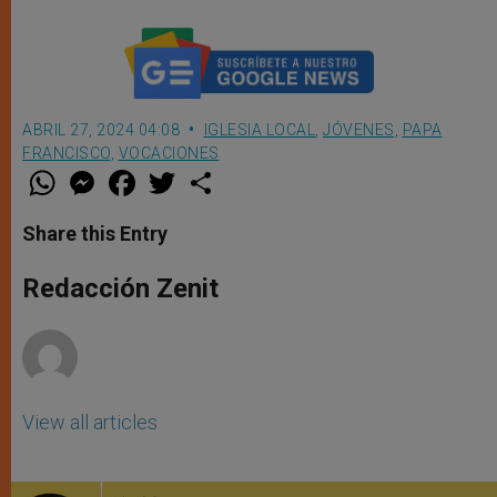
ABRIL 27, 2024 04:08
IGLESIA LOCAL
,
JÓVENES
,
PAPA
FRANCISCO
,
VOCACIONES
W
M
F
T
S
h
e
a
w
h
a
s
c
i
a
t
s
e
t
r
Share this Entry
s
e
b
t
e
A
n
o
e
p
g
o
r
Redacción Zenit
p
e
k
r
View all articles