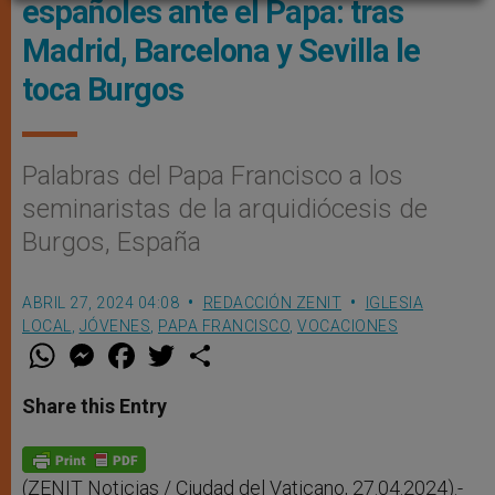
españoles ante el Papa: tras
Madrid, Barcelona y Sevilla le
toca Burgos
Palabras del Papa Francisco a los
seminaristas de la arquidiócesis de
Burgos, España
ABRIL 27, 2024 04:08
REDACCIÓN ZENIT
IGLESIA
LOCAL
,
JÓVENES
,
PAPA FRANCISCO
,
VOCACIONES
W
M
F
T
S
h
e
a
w
h
a
s
c
i
a
t
s
e
t
r
Share this Entry
s
e
b
t
e
A
n
o
e
p
g
o
r
p
e
k
r
(ZENIT Noticias / Ciudad del Vaticano, 27.04.2024).-