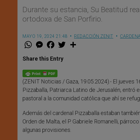
Durante su estancia, Su Beatitud real
ortodoxa de San Porfirio.
MAYO 19, 2024 21:48
REDACCIÓN ZENIT
CARDENA
W
M
F
T
S
h
e
a
w
h
a
s
c
i
a
t
s
e
t
r
Share this Entry
s
e
b
t
e
A
n
o
e
p
g
o
r
p
e
k
(ZENIT Noticias / Gaza, 19.05.2024).- El jueves 1
r
Pizzaballa, Patriarca Latino de Jerusalén, entró e
pastoral a la comunidad católica que ahí se refug
Además del cardenal Pizzaballa estaban también 
Orden de Malta, el P. Gabriele Romanelli, párro
algunas provisiones.