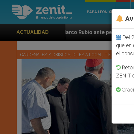
PAPA LEÓN XIV
ROMA
Av
Marco Rubio ante persecución de colonos judíos que af
ACTUALIDAD
Del 2
que en 
el cons
,
,
CARDENALES Y OBISPOS
IGLESIA LOCAL
TIERRA SANTA
Retom
ZENIT e
Graci