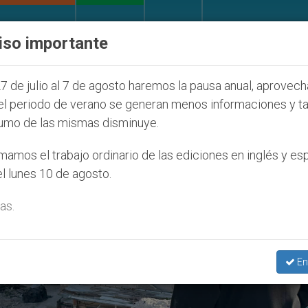
IGLESIA Y MUNDO
DOCUMENTOS
DONATIVOS
iso importante
ecta a cristianos (y no sólo) en Tierra Santa
7 de julio al 7 de agosto haremos la pausa anual, aprovec
el periodo de verano se generan menos informaciones y t
umo de las mismas disminuye.
amos el trabajo ordinario de las ediciones en inglés y es
l lunes 10 de agosto.
as.
En