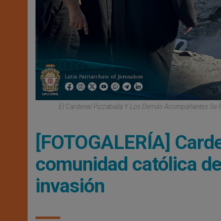
El Cardenal Pizzaballa Y Los Demás Acompañantes Se R
[FOTOGALERÍA] Carden
comunidad católica de
invasión