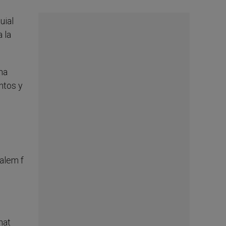
uial
 la
na
ntos y