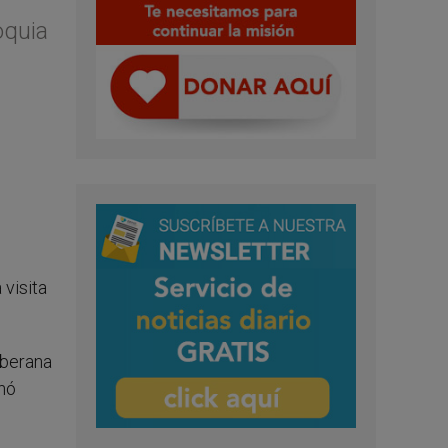
oquia
 visita
oberana
onó