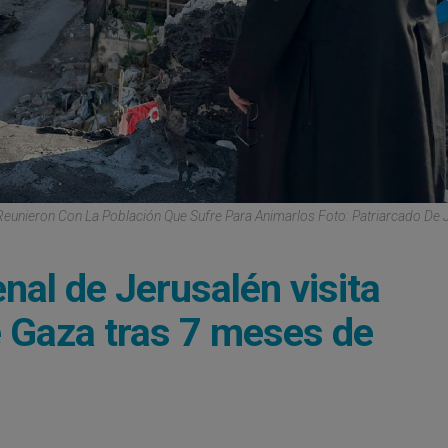
eunieron Con La Población Que Sufre Para Animarlos Foto: Patriarcado De 
al de Jerusalén visita
 Gaza tras 7 meses de