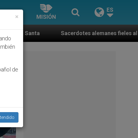
ES
×
MISIÓN
Sacerdotes alemanes fieles al Papa contestan a su prop
hando
ambién
pañol de
tendido