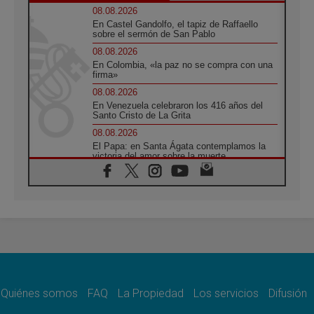
08.08.2026
En Castel Gandolfo, el tapiz de Raffaello
sobre el sermón de San Pablo
08.08.2026
En Colombia, «la paz no se compra con una
firma»
08.08.2026
En Venezuela celebraron los 416 años del
Santo Cristo de La Grita
08.08.2026
El Papa: en Santa Ágata contemplamos la
victoria del amor sobre la muerte
08.08.2026
León XIV visitará el Santuario de la Madre
del Buen Consejo de Genazzano
07.08.2026
Filipinas: el Vicariato Apostólico de Calapán
se convierte en diócesis
07.08.2026
Honduras: Los desplazados invisibles de una
crisis olvidada
Quiénes somos
FAQ
La Propiedad
Los servicios
Difusión
07.08.2026
Bokalic: "En Argentina el Papa León señalará