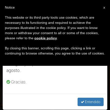
ES
Notice
×
x
Aviso importante
This website or its third party tools use cookies, which are
necessary to its functioning and required to achieve the
Del 27 de julio al 7 de agosto haremos la pausa
DÍA
purposes illustrated in the cookie policy. If you want to know
anual, aprovechando que en el periodo de verano
Mayo 6th, 2024
more or withdraw your consent to all or some of the cookies,
please refer to the
cookie policy
.
se generan menos informaciones y también el
consumo de las mismas disminuye.
By closing this banner, scrolling this page, clicking a link or
continuing to browse otherwise, you agree to the use of cookies.
ÚLTIMAS NOTICIAS
Retomamos el trabajo ordinario de las ediciones
en inglés y español de ZENIT el lunes 10 de
Crónicas Vaticanas: Corpus Christi, anglicanos y la
agosto.
sinodalidad; 200 párrocos con el Papa y apariciones
marianas
Gracias.
MAY 06, 2024 19:47
JORGE ENRIQUE MÚJICA
Entendido