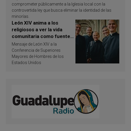
comprometer públicamente a la Iglesia local con la
controvertida ley que busca eliminar la identidad de las
minorías.
León XIV anima a los
religiosos a ver la vida
comunitaria como fuente
de inspiración y
Mensaje de León XIV a la
santificación
Conferencia de Superiores
Mayores de Hombres de los
Estados Unidos