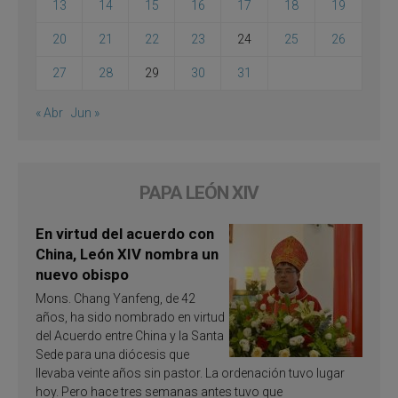
13
14
15
16
17
18
19
20
21
22
23
24
25
26
27
28
29
30
31
« Abr
Jun »
PAPA LEÓN XIV
En virtud del acuerdo con
China, León XIV nombra un
nuevo obispo
Mons. Chang Yanfeng, de 42
años, ha sido nombrado en virtud
del Acuerdo entre China y la Santa
Sede para una diócesis que
llevaba veinte años sin pastor. La ordenación tuvo lugar
hoy. Pero hace tres semanas antes tuvo que