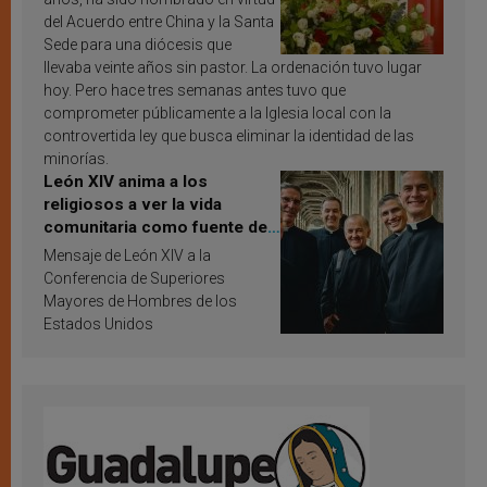
del Acuerdo entre China y la Santa
Sede para una diócesis que
llevaba veinte años sin pastor. La ordenación tuvo lugar
hoy. Pero hace tres semanas antes tuvo que
comprometer públicamente a la Iglesia local con la
controvertida ley que busca eliminar la identidad de las
minorías.
León XIV anima a los
religiosos a ver la vida
comunitaria como fuente de
inspiración y santificación
Mensaje de León XIV a la
Conferencia de Superiores
Mayores de Hombres de los
Estados Unidos