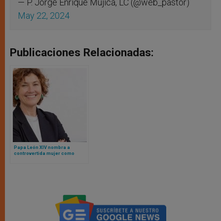
— P. Jorge Enrique Mújica, LC (@web_pastor)
May 22, 2024
Publicaciones Relacionadas:
Papa León XIV nombra a
controvertida mujer como
presidenta de la Academia
Pontificia de Bellas Artes y
Letras