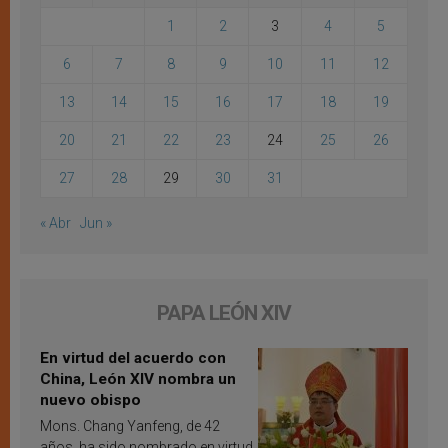
1
2
3
4
5
6
7
8
9
10
11
12
13
14
15
16
17
18
19
20
21
22
23
24
25
26
27
28
29
30
31
« Abr
Jun »
PAPA LEÓN XIV
En virtud del acuerdo con
China, León XIV nombra un
nuevo obispo
Mons. Chang Yanfeng, de 42
años, ha sido nombrado en virtud