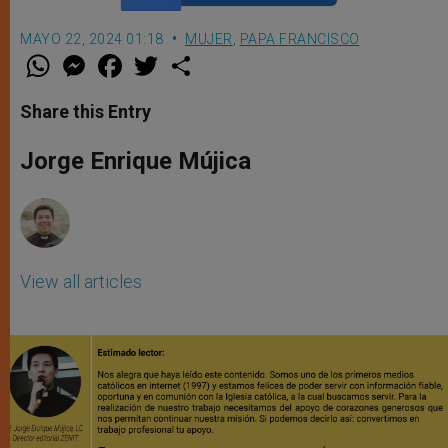
MAYO 22, 2024 01:18
MUJER
,
PAPA FRANCISCO
W
M
F
T
S
h
e
a
w
h
a
s
c
i
a
t
s
e
t
r
Share this Entry
s
e
b
t
e
A
n
o
e
p
g
o
r
Jorge Enrique Mújica
p
e
k
r
View all articles