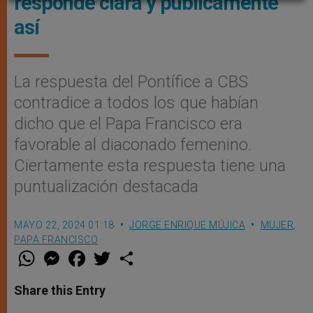
responde clara y públicamente
así
La respuesta del Pontífice a CBS
contradice a todos los que habían
dicho que el Papa Francisco era
favorable al diaconado femenino.
Ciertamente esta respuesta tiene una
puntualización destacada
MAYO 22, 2024 01:18
JORGE ENRIQUE MÚJICA
MUJER
,
PAPA FRANCISCO
W
M
F
T
S
h
e
a
w
h
a
s
c
i
a
t
s
e
t
r
Share this Entry
s
e
b
t
e
A
n
o
e