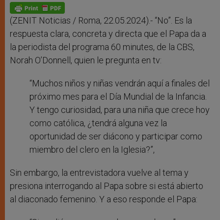
p
g
o
r
p
e
k
r
(ZENIT Noticias / Roma, 22.05.2024).- “No”. Es la
respuesta clara, concreta y directa que el Papa da a
la periodista del programa 60 minutes, de la CBS,
Norah O’Donnell, quien le pregunta en tv:
“Muchos niños y niñas vendrán aquí a finales del
próximo mes para el Día Mundial de la Infancia.
Y tengo curiosidad, para una niña que crece hoy
como católica, ¿tendrá alguna vez la
oportunidad de ser diácono y participar como
miembro del clero en la Iglesia?”,
Sin embargo, la entrevistadora vuelve al tema y
presiona interrogando al Papa sobre si está abierto
al diaconado femenino. Y a eso responde el Papa: