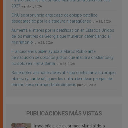
Himno oficial de la Jornada Mundial de la Juventud Seúl
2027
agosto 3, 2026
ONU se pronuncia ante caso de obispo católico
desaparecido por la dictadura nicaragüense
julio 25, 2026
Aumenta el interés por la beatificación en Estados Unidos
de los mártires de Georgia que murieron defendiendo el
matrimonio
julio 25, 2026
Franciscanos piden ayuda a Marco Rubio ante
persecución de colonos judíos que afecta a cristianos (y
no sólo) en Tierra Santa
julio 25, 2026
Sacerdotes alemanes fieles al Papa contestan a su propio
obispo (y cardenal) quien les orilla a bendecir parejas del
mismo sexo en importante diócesis
julio 25, 2026
PUBLICACIONES MÁS VISTAS
Himno oficial de la Jornada Mundial de la