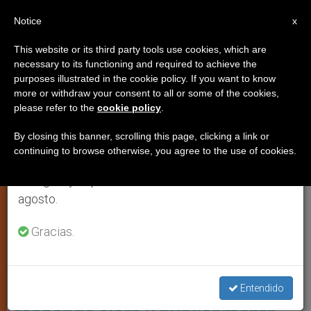
ES
Notice
×
x
Aviso importante
This website or its third party tools use cookies, which are
necessary to its functioning and required to achieve the
Del 27 de julio al 7 de agosto haremos la pausa
,
MUJER
PAPA FRANCISCO
purposes illustrated in the cookie policy. If you want to know
anual, aprovechando que en el periodo de verano
more or withdraw your consent to all or some of the cookies,
please refer to the
cookie policy
.
se generan menos informaciones y también el
consumo de las mismas disminuye.
By closing this banner, scrolling this page, clicking a link or
continuing to browse otherwise, you agree to the use of cookies.
Retomamos el trabajo ordinario de las ediciones
en inglés y español de ZENIT el lunes 10 de
agosto.
Gracias.
Entrevista Papa Francisco A CBS Foto: CBS News
¿Habrá mujeres diáconos en la
Iglesia? Papa Francisco
Entendido