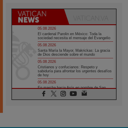
05.08.2026
El cardenal Parolin en México: Toda la
sociedad necesita el mensaje del Evangelio
05.08.2026
Santa María la Mayor, Makrickas: La gracia
de Dios desciende sobre el mundo
05.08.2026
Cristianos y confucianos: Respeto y
sabiduría para afrontar los urgentes desafíos
de hoy
05.08.2026
En marcha hacia Asís en nombre de San
Francisco, a la espera de León
05.08.2026
Venezuela, Padre Pagniello: "En medio del
dolor, una Iglesia que no se rinde"
05.08.2026
La Fuerza del "Círculo de Héroes" con el
Papa en la Audiencia General