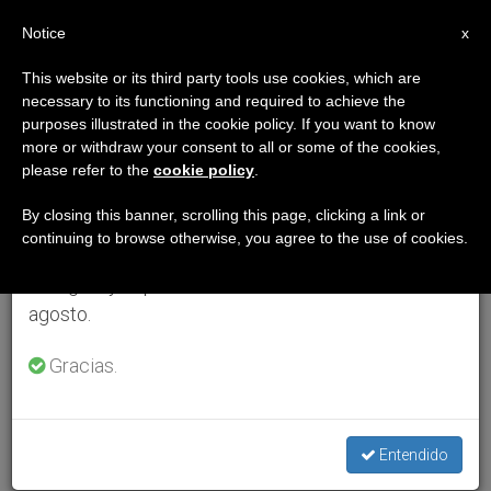
ES
Notice
×
x
Aviso importante
This website or its third party tools use cookies, which are
necessary to its functioning and required to achieve the
Del 27 de julio al 7 de agosto haremos la pausa
purposes illustrated in the cookie policy. If you want to know
anual, aprovechando que en el periodo de verano
more or withdraw your consent to all or some of the cookies,
please refer to the
cookie policy
.
se generan menos informaciones y también el
consumo de las mismas disminuye.
By closing this banner, scrolling this page, clicking a link or
continuing to browse otherwise, you agree to the use of cookies.
Retomamos el trabajo ordinario de las ediciones
en inglés y español de ZENIT el lunes 10 de
agosto.
Gracias.
Entendido