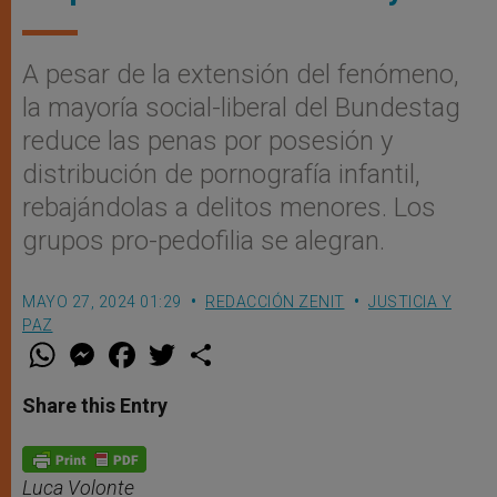
A pesar de la extensión del fenómeno,
la mayoría social-liberal del Bundestag
reduce las penas por posesión y
distribución de pornografía infantil,
rebajándolas a delitos menores. Los
grupos pro-pedofilia se alegran.
MAYO 27, 2024 01:29
REDACCIÓN ZENIT
JUSTICIA Y
PAZ
W
M
F
T
S
h
e
a
w
h
a
s
c
i
a
t
s
e
t
r
Share this Entry
s
e
b
t
e
A
n
o
e
p
g
o
r
p
e
k
r
Luca Volonte