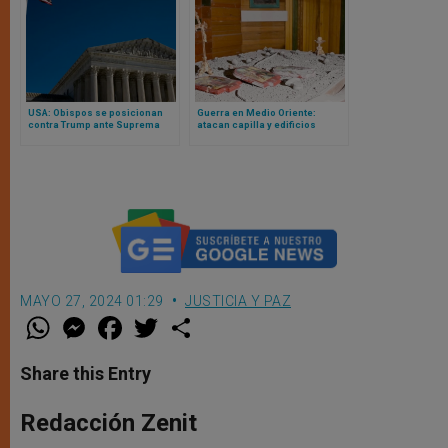
USA: Obispos se posicionan
Guerra en Medio Oriente:
contra Trump ante Suprema
atacan capilla y edificios
Corte y alegan a favor de
eclesiásticos en Irak
nacionalidad por nacimiento
MAYO 27, 2024 01:29
JUSTICIA Y PAZ
W
M
F
T
S
h
e
a
w
h
a
s
c
i
a
t
s
e
t
r
Share this Entry
s
e
b
t
e
A
n
o
e
p
g
o
r
Redacción Zenit
p
e
k
r