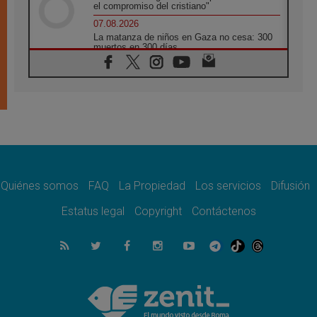
el compromiso del cristiano"
07.08.2026
La matanza de niños en Gaza no cesa: 300
muertos en 300 días
07.08.2026
Tagle: La guerra desfigura el mundo, solo la
revelación de Dios lo transfigura
07.08.2026
Presentada la Trienal de Arte de las
Universidades Católicas: «Exercises in
Empathy»
07.08.2026
Fortunatus Nwachukwu: la comunicación
como misión al servicio del Evangelio
Quiénes somos
FAQ
La Propiedad
Los servicios
Difusión
07.08.2026
Estatus legal
Copyright
Contáctenos
SIGNIS 2026, dar voz a las religiosas en el
espacio público
07.08.2026
Lanzan un proyecto de empoderamiento
digital para mujeres líderes en África
07.08.2026
Programa oficial del Viaje Apostólico del
Papa León XIV a Francia