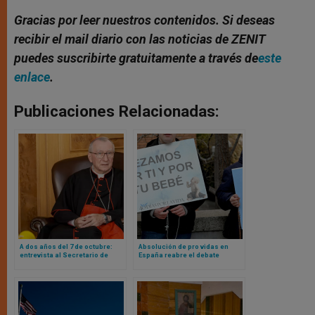
Gracias por leer nuestros contenidos. Si deseas
recibir el mail diario con las noticias de ZENIT
puedes suscribirte gratuitamente a través de
este
enlace
.
Publicaciones Relacionadas:
A dos años del 7 de octubre:
Absolución de pro vidas en
entrevista al Secretario de
España reabre el debate
Estado Vaticano sobre el
europeo sobre vigilias provida
terrorismo de Hamas y la
y libertades públicas
masacre en Gaza