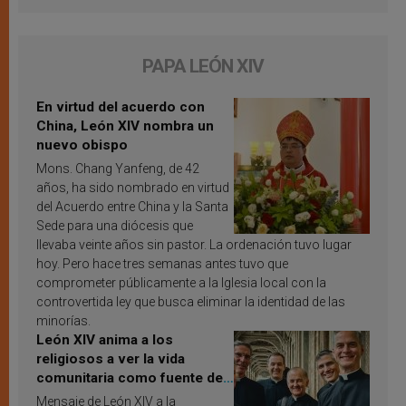
PAPA LEÓN XIV
En virtud del acuerdo con
China, León XIV nombra un
nuevo obispo
Mons. Chang Yanfeng, de 42
años, ha sido nombrado en virtud
del Acuerdo entre China y la Santa
Sede para una diócesis que
llevaba veinte años sin pastor. La ordenación tuvo lugar
hoy. Pero hace tres semanas antes tuvo que
comprometer públicamente a la Iglesia local con la
controvertida ley que busca eliminar la identidad de las
minorías.
León XIV anima a los
religiosos a ver la vida
comunitaria como fuente de
inspiración y santificación
Mensaje de León XIV a la