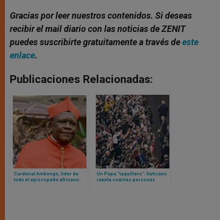
Gracias por leer nuestros contenidos. Si deseas
recibir el mail diario con las noticias de ZENIT
puedes suscribirte gratuitamente a través de
este
enlace
.
Publicaciones Relacionadas:
Cardenal Ambongo, líder de
Un Papa “taquillero”: Vaticano
todo el episcopado africano:
revela cuántas personas
“Fiducia Supplicans fue mal
participaron en eventos con
capítulo en pontificado de Papa
León XIV en 2025
Francisco”