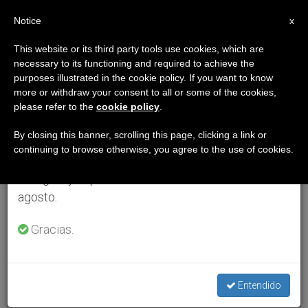
ES
Notice
×
x
Aviso importante
This website or its third party tools use cookies, which are
necessary to its functioning and required to achieve the
Del 27 de julio al 7 de agosto haremos la pausa
purposes illustrated in the cookie policy. If you want to know
anual, aprovechando que en el periodo de verano
more or withdraw your consent to all or some of the cookies,
please refer to the
cookie policy
.
se generan menos informaciones y también el
consumo de las mismas disminuye.
By closing this banner, scrolling this page, clicking a link or
continuing to browse otherwise, you agree to the use of cookies.
Retomamos el trabajo ordinario de las ediciones
en inglés y español de ZENIT el lunes 10 de
agosto.
Gracias.
Entendido