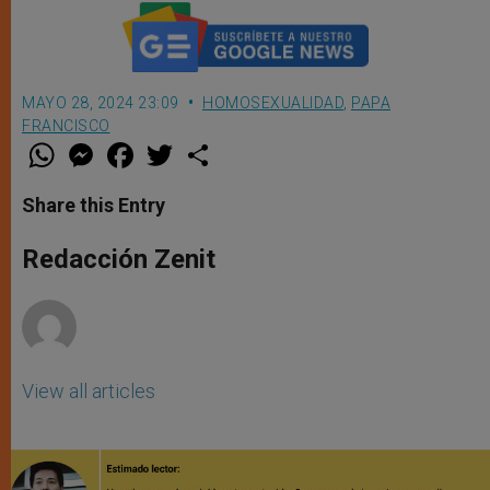
MAYO 28, 2024 23:09
HOMOSEXUALIDAD
,
PAPA
FRANCISCO
W
M
F
T
S
h
e
a
w
h
a
s
c
i
a
t
s
e
t
r
Share this Entry
s
e
b
t
e
A
n
o
e
p
g
o
r
Redacción Zenit
p
e
k
r
View all articles