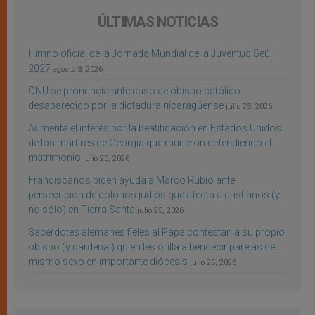
ÚLTIMAS NOTICIAS
Himno oficial de la Jornada Mundial de la Juventud Seúl
2027
agosto 3, 2026
ONU se pronuncia ante caso de obispo católico
desaparecido por la dictadura nicaragüense
julio 25, 2026
Aumenta el interés por la beatificación en Estados Unidos
de los mártires de Georgia que murieron defendiendo el
matrimonio
julio 25, 2026
Franciscanos piden ayuda a Marco Rubio ante
persecución de colonos judíos que afecta a cristianos (y
no sólo) en Tierra Santa
julio 25, 2026
Sacerdotes alemanes fieles al Papa contestan a su propio
obispo (y cardenal) quien les orilla a bendecir parejas del
mismo sexo en importante diócesis
julio 25, 2026