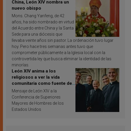
China, León XIV nombra un
nuevo obispo
Mons. Chang Yanfeng, de 42
años, ha sido nombrado en virtud
del Acuerdo entre China y la Santa
Sede para una diócesis que
llevaba veinte años sin pastor. La ordenación tuvo lugar
hoy. Pero hace tres semanas antes tuvo que
comprometer públicamente a la Iglesia local con la
controvertida ley que busca eliminar la identidad de las
minorías.
León XIV anima a los
religiosos a ver la vida
comunitaria como fuente de
inspiración y santificación
Mensaje de León XIV a la
Conferencia de Superiores
Mayores de Hombres de los
Estados Unidos