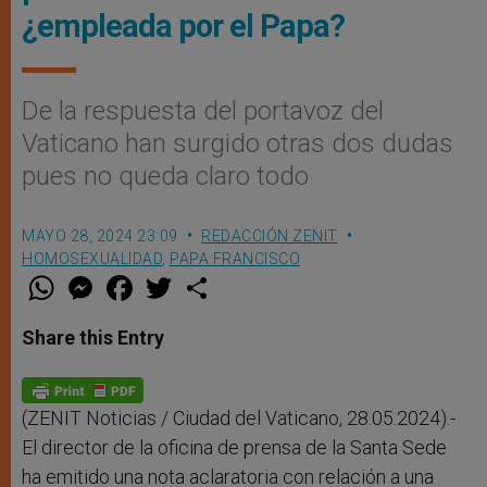
¿empleada por el Papa?
De la respuesta del portavoz del
Vaticano han surgido otras dos dudas
pues no queda claro todo
MAYO 28, 2024 23:09
REDACCIÓN ZENIT
HOMOSEXUALIDAD
,
PAPA FRANCISCO
W
M
F
T
S
h
e
a
w
h
a
s
c
i
a
t
s
e
t
r
Share this Entry
s
e
b
t
e
A
n
o
e
p
g
o
r
p
e
k
r
(ZENIT Noticias / Ciudad del Vaticano, 28.05.2024).-
El director de la oficina de prensa de la Santa Sede
ha emitido una nota aclaratoria con relación a una