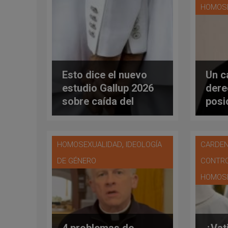
HOMOS
Esto dice el nuevo
Un c
estudio Gallup 2026
dere
sobre caída del
posi
apoyo a uniones gays
polé
cont
sino
,
HOMOSEXUALIDAD
IDEOLOGÍA
CARDEN
DE GÉNERO
CONTRO
HOMOS