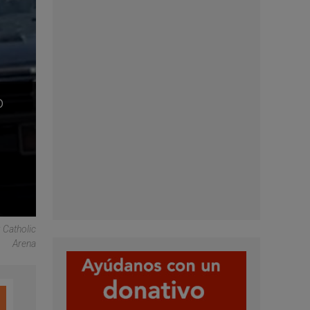
o
 Catholic
Arena