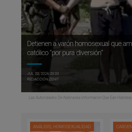
Detienen a varón homosexual que ame
católico “por pura diversión”
JUL 20, 2026 23:33
REDACCIÓN ZENIT
Las Autoridades De Nebraska Informaron Que Ean Halstead,
,
ANÁLISIS
HOMOSEXUALIDAD
CARDEN