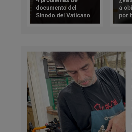
4 problemas de
¿Vat
documento del
a ob
Sínodo del Vaticano
por 
según Sacerdote
gays
director de Courage,
del 
apostolado ortodoxo
Esta
católico para
homosexuales