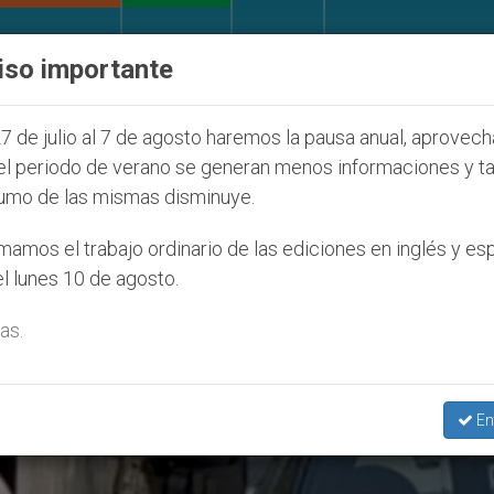
IGLESIA Y MUNDO
DOCUMENTOS
DONATIVOS
iso importante
uventud Seúl 2027
ONU se pronuncia ante caso 
7 de julio al 7 de agosto haremos la pausa anual, aprovec
el periodo de verano se generan menos informaciones y t
umo de las mismas disminuye.
Homosexualidad’ Category
amos el trabajo ordinario de las ediciones en inglés y es
l lunes 10 de agosto.
as.
En