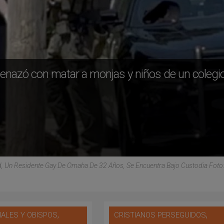
nazó con matar a monjas y niños de un colegi
 Un Residente Gay De Omaha De 32 Años, Se Encuentra Bajo Custodia Foto:
,
,
ALES Y OBISPOS
CRISTIANOS PERSEGUIDOS