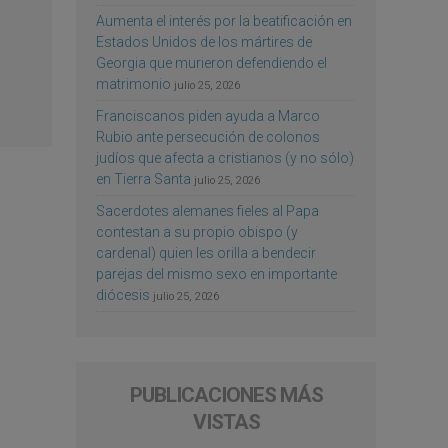
Aumenta el interés por la beatificación en
Estados Unidos de los mártires de
Georgia que murieron defendiendo el
matrimonio
julio 25, 2026
Franciscanos piden ayuda a Marco
Rubio ante persecución de colonos
judíos que afecta a cristianos (y no sólo)
en Tierra Santa
julio 25, 2026
Sacerdotes alemanes fieles al Papa
contestan a su propio obispo (y
cardenal) quien les orilla a bendecir
parejas del mismo sexo en importante
diócesis
julio 25, 2026
PUBLICACIONES MÁS
VISTAS