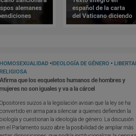
icano sancionará
Texto íntegro en
ispos alemanes
español de la carta
bendiciones
del Vaticano diciendo
? La respuesta
NO a propuesta de
Secretario de
bendiciones gays del
do del Papa
episcopado alemán
HOMOSEXUALIDAD
•
IDEOLOGÍA DE GÉNERO
•
LIBERTA
RELIGIOSA
Afirma que los esqueletos humanos de hombres y
mujeres no son iguales y va a la cárcel
Opositores suizos a la legislación avisan que la ley se ha
convertido en arma para silenciar a quienes defienden la
biología y cuestionan la ideología de género. La discusión
en el Parlamento suizo abre la posibilidad de ampliar más
estas disposiciones, que podría institucionalizar la censur