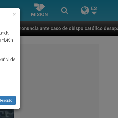
ES
×
MISIÓN
de obispo católico desaparecido por la dictadura nic
hando
ambién
pañol de
tendido