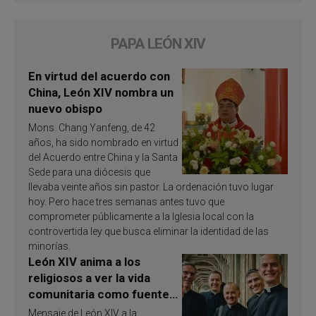
PAPA LEÓN XIV
En virtud del acuerdo con
China, León XIV nombra un
nuevo obispo
Mons. Chang Yanfeng, de 42
años, ha sido nombrado en virtud
del Acuerdo entre China y la Santa
Sede para una diócesis que
llevaba veinte años sin pastor. La ordenación tuvo lugar
hoy. Pero hace tres semanas antes tuvo que
comprometer públicamente a la Iglesia local con la
controvertida ley que busca eliminar la identidad de las
minorías.
León XIV anima a los
religiosos a ver la vida
comunitaria como fuente
de inspiración y
Mensaje de León XIV a la