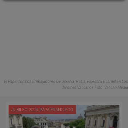
El Papa Con Los Embajadores De Ucrania, Rusia, Palestina E Israel En Los
Jardines Vaticanos Foto: Vatican Media
,
JUBILEO 2025
PAPA FRANCISCO