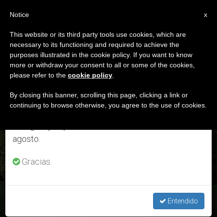
ES
Notice
×
x
Aviso importante
This website or its third party tools use cookies, which are
necessary to its functioning and required to achieve the
Del 27 de julio al 7 de agosto haremos la pausa
DÍA
purposes illustrated in the cookie policy. If you want to know
anual, aprovechando que en el periodo de verano
Junio 10th, 2024
more or withdraw your consent to all or some of the cookies,
please refer to the
cookie policy
.
se generan menos informaciones y también el
consumo de las mismas disminuye.
By closing this banner, scrolling this page, clicking a link or
continuing to browse otherwise, you agree to the use of cookies.
ÚLTIMAS NOTICIAS
Retomamos el trabajo ordinario de las ediciones
en inglés y español de ZENIT el lunes 10 de
Crónicas Vaticanas: Vaticano, capital de la risa; Papa
agosto.
Francisco y el picnic en sus jardines con Israel, Palestina,
Ucrania y Rusia
Gracias.
JUN 10, 2024 00:20
JORGE ENRIQUE MÚJICA
Entendido