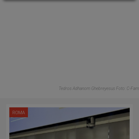
Tedros Adhanom Ghebreyesus Foto: C-Fam
ROMA