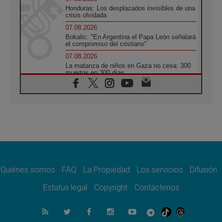
Honduras: Los desplazados invisibles de una
crisis olvidada
07.08.2026
Bokalic: "En Argentina el Papa León señalará
el compromiso del cristiano"
07.08.2026
La matanza de niños en Gaza no cesa: 300
muertos en 300 días
07.08.2026
Tagle: La guerra desfigura el mundo, solo la
revelación de Dios lo transfigura
07.08.2026
Presentada la Trienal de Arte de las
Universidades Católicas: «Exercises in
Empathy»
07.08.2026
Fortunatus Nwachukwu: la comunicación
como misión al servicio del Evangelio
Quiénes somos
FAQ
La Propiedad
Los servicios
Difusión
07.08.2026
Estatus legal
Copyright
Contáctenos
SIGNIS 2026, dar voz a las religiosas en el
espacio público
07.08.2026
Lanzan un proyecto de empoderamiento