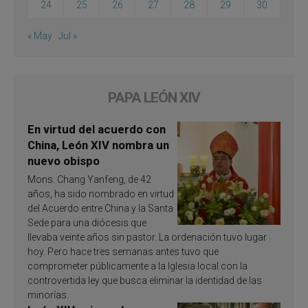
24
25
26
27
28
29
30
« May
Jul »
PAPA LEÓN XIV
En virtud del acuerdo con
China, León XIV nombra un
nuevo obispo
Mons. Chang Yanfeng, de 42
años, ha sido nombrado en virtud
del Acuerdo entre China y la Santa
Sede para una diócesis que
llevaba veinte años sin pastor. La ordenación tuvo lugar
hoy. Pero hace tres semanas antes tuvo que
comprometer públicamente a la Iglesia local con la
controvertida ley que busca eliminar la identidad de las
minorías.