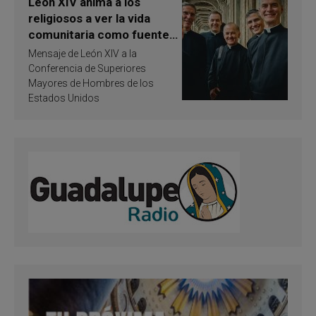
León XIV anima a los
religiosos a ver la vida
comunitaria como fuente
de inspiración y
Mensaje de León XIV a la
santificación
Conferencia de Superiores
Mayores de Hombres de los
Estados Unidos