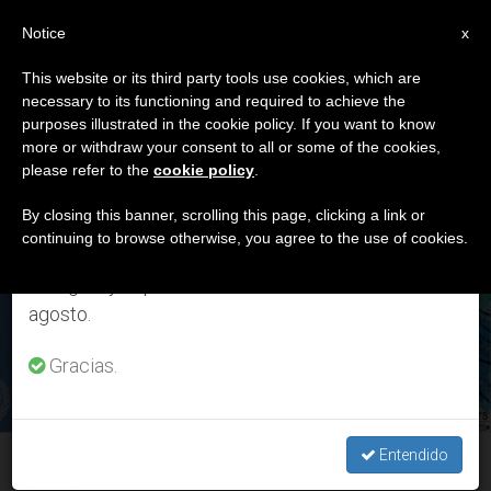
ES
Notice
×
x
Aviso importante
This website or its third party tools use cookies, which are
necessary to its functioning and required to achieve the
Del 27 de julio al 7 de agosto haremos la pausa
DÍA
purposes illustrated in the cookie policy. If you want to know
anual, aprovechando que en el periodo de verano
Junio 4th, 2024
more or withdraw your consent to all or some of the cookies,
please refer to the
cookie policy
.
se generan menos informaciones y también el
consumo de las mismas disminuye.
By closing this banner, scrolling this page, clicking a link or
continuing to browse otherwise, you agree to the use of cookies.
ÚLTIMAS NOTICIAS
Retomamos el trabajo ordinario de las ediciones
en inglés y español de ZENIT el lunes 10 de
Organización Mundial de la Salud promueve inclusión de
agosto.
grupo pro aborto; países conservadores contestan y
detienen medida
Gracias.
JUN 04, 2024 21:12
STEFANO GENNARINI
Entendido