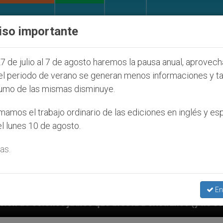
IGLESIA Y MUNDO
DOCUMENTOS
DONATIVOS
iso importante
7 de julio al 7 de agosto haremos la pausa anual, aprovec
el periodo de verano se generan menos informaciones y t
umo de las mismas disminuye.
amos el trabajo ordinario de las ediciones en inglés y es
l lunes 10 de agosto.
as.
En
ecta a cristianos (y no sólo) en Tierra Santa