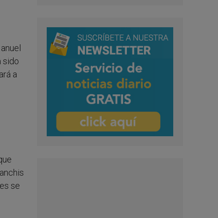
Manuel
a sido
ará a
 que
Sanchis
les se