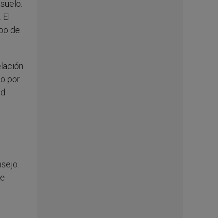
nsuelo.
 El
rpo de
lación
no por
ad
sejo.
ue