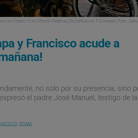
on Los Frailes Y Les Ofreció Palabras De Edificación Y Consuelo. Foto: Vati
pa y Francisco acude a
a mañana!
damente, no solo por su presencia, sino po
expresó el padre José Manuel, testigo de la
ANCISCO
,
ROMA