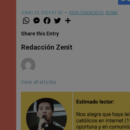
JUNIO 23, 2024 01:35
PAPA FRANCISCO
,
ROMA
W
M
F
T
S
h
e
a
w
h
a
s
c
i
a
t
s
e
t
r
Share this Entry
s
e
b
t
e
A
n
o
e
p
g
o
r
Redacción Zenit
p
e
k
r
View all articles