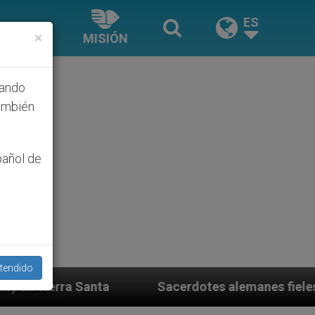
ES
×
MISIÓN
hando
ambién
pañol de
tendido
Sacerdotes alemanes fieles al Papa contestan a su prop