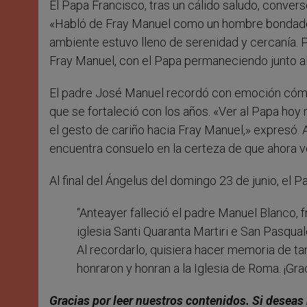
El Papa Francisco, tras un cálido saludo, conversó
«Habló de Fray Manuel como un hombre bondadoso
ambiente estuvo lleno de serenidad y cercanía. 
Fray Manuel, con el Papa permaneciendo junto al
El padre José Manuel recordó con emoción cómo
que se fortaleció con los años. «Ver al Papa ho
el gesto de cariño hacia Fray Manuel,» expresó.
encuentra consuelo en la certeza de que ahora ve
Al final del Ángelus del domingo 23 de junio, el 
“Anteayer falleció el padre Manuel Blanco, 
iglesia Santi Quaranta Martiri e San Pasqu
Al recordarlo, quisiera hacer memoria de t
honraron y honran a la Iglesia de Roma. ¡Grac
Gracias por leer nuestros contenidos
. Si deseas