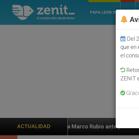
PAPA LEÓN XIV
ROMA
Av
Del 2
que en 
el cons
Retom
ZENIT e
Graci
Marco Rubio ante persecución de colonos judíos que af
ACTUALIDAD