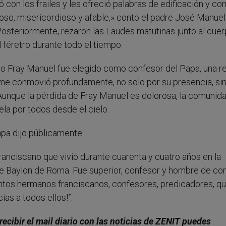
 con los frailes y les ofreció palabras de edificación y co
, misericordioso y afable,» contó el padre José Manuel.
Posteriormente, rezaron las Laudes matutinas junto al cue
 féretro durante todo el tiempo.
 Fray Manuel fue elegido como confesor del Papa, una re
y me conmovió profundamente, no solo por su presencia, si
 Aunque la pérdida de Fray Manuel es dolorosa, la comunid
la por todos desde el cielo.
Papa dijo públicamente:
franciscano que vivió durante cuarenta y cuatro años en la
ale Baylon de Roma. Fue superior, confesor y hombre de con
antos hermanos franciscanos, confesores, predicadores, q
ias a todos ellos!”.
 recibir el mail diario con las noticias de ZENIT puedes