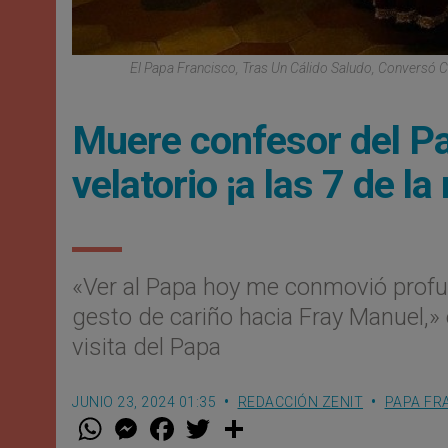
El Papa Francisco, Tras Un Cálido Saludo, Conversó C
Muere confesor del Pa
velatorio ¡a las 7 de l
«Ver al Papa hoy me conmovió profun
gesto de cariño hacia Fray Manuel,» 
visita del Papa
JUNIO 23, 2024 01:35
REDACCIÓN ZENIT
PAPA FR
W
M
F
T
S
h
e
a
w
h