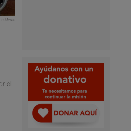
can Media
r el