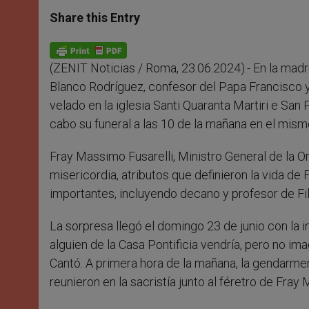
a
s
c
i
a
t
s
e
t
r
Share this Entry
s
e
b
t
e
A
n
o
e
p
g
o
r
p
e
k
(ZENIT Noticias / Roma, 23.06.2024).- En la madr
r
Blanco Rodríguez, confesor del Papa Francisco y 
velado en la iglesia Santi Quaranta Martiri e San 
cabo su funeral a las 10 de la mañana en el mismo
Fray Massimo Fusarelli, Ministro General de la
misericordia, atributos que definieron la vida de
importantes, incluyendo decano y profesor de Fil
La sorpresa llegó el domingo 23 de junio con la 
alguien de la Casa Pontificia vendría, pero no i
Cantó. A primera hora de la mañana, la gendarmerí
reunieron en la sacristía junto al féretro de Fray 