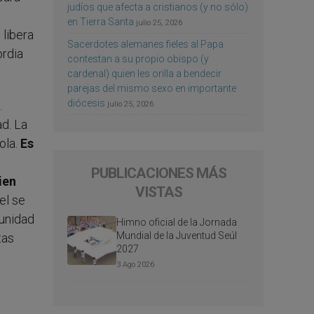
judíos que afecta a cristianos (y no sólo)
en Tierra Santa
julio 25, 2026
 libera
Sacerdotes alemanes fieles al Papa
ordia
contestan a su propio obispo (y
cardenal) quien les orilla a bendecir
parejas del mismo sexo en importante
diócesis
.
julio 25, 2026
ad. La
ola.
Es
PUBLICACIONES MÁS
ien
VISTAS
el se
munidad
Himno oficial de la Jornada
Mundial de la Juventud Seúl
tas
2027
3 Ago 2026