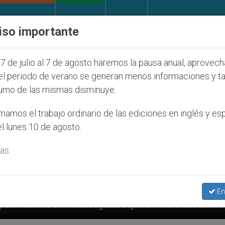
IGLESIA Y MUNDO
DOCUMENTOS
DONATIVOS
iso importante
7 de julio al 7 de agosto haremos la pausa anual, aprovec
el periodo de verano se generan menos informaciones y t
umo de las mismas disminuye.
amos el trabajo ordinario de las ediciones en inglés y es
l lunes 10 de agosto.
as.
En
cristianos (y no sólo) en Tierra Santa
Sacerdo