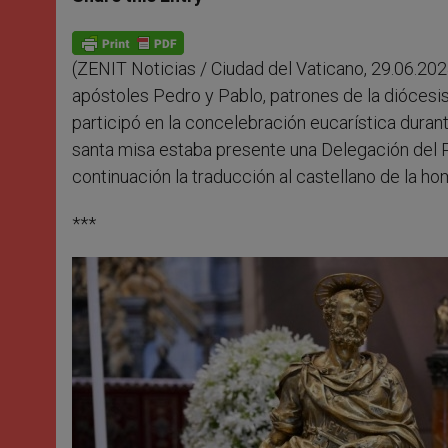
s
e
b
t
e
A
n
o
e
p
g
o
r
p
e
k
(ZENIT Noticias / Ciudad del Vaticano, 29.06.202
r
apóstoles Pedro y Pablo, patrones de la diócesis 
participó en la concelebración eucarística durant
santa misa estaba presente una Delegación del
continuación la traducción al castellano de la ho
***