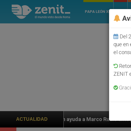
PAPA LEÓN XIV
ROMA
Av
Del 2
que en 
el cons
Retom
ZENIT e
Graci
ubio ante persecución de colonos judíos que afecta a 
ACTUALIDAD