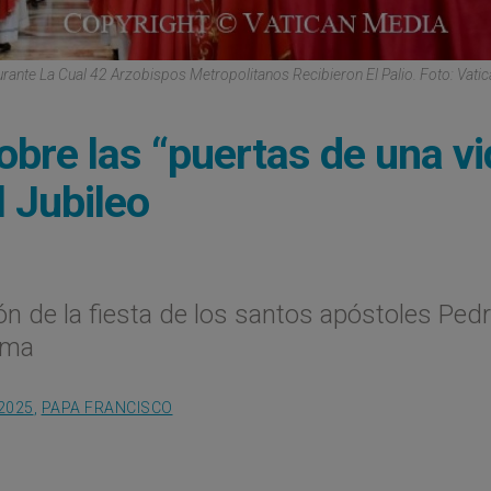
urante La Cual 42 Arzobispos Metropolitanos Recibieron El Palio. Foto: Vati
obre las “puertas de una vi
l Jubileo
n de la fiesta de los santos apóstoles Pedr
oma
2025
,
PAPA FRANCISCO