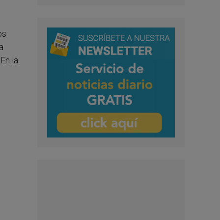
os
a
En la