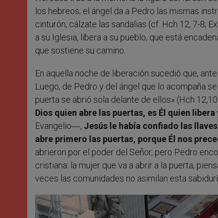
los hebreos; el ángel da a Pedro las mismas instr
cinturón, cálzate las sandalias (cf. Hch 12, 7-8; 
a su Iglesia, libera a su pueblo, que está encad
que sostiene su camino.
En aquella noche de liberación sucedió que, ante 
Luego, de Pedro y del ángel que lo acompaña se d
puerta se abrió sola delante de ellos» (Hch 12,10)
Dios quien abre las puertas, es Él quien liber
Evangelio―,
Jesús le había confiado las llave
abre primero las puertas, porque Él nos prec
abrieron por el poder del Señor, pero Pedro enco
cristiana: la mujer que va a abrir a la puerta, pie
veces las comunidades no asimilan esta sabiduría