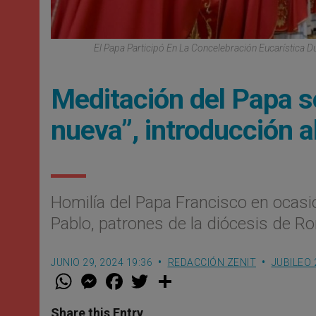
El Papa Participó En La Concelebración Eucarística D
Meditación del Papa s
nueva”, introducción a
Homilía del Papa Francisco en ocasió
Pablo, patrones de la diócesis de R
JUNIO 29, 2024 19:36
REDACCIÓN ZENIT
JUBILEO 
W
M
F
T
S
h
e
a
w
h
a
s
c
i
a
t
s
e
t
r
Share this Entry