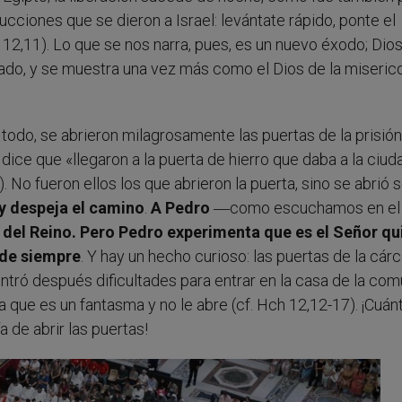
ucciones que se dieron a Israel: levántate rápido, ponte el
Ex 12,11). Lo que se nos narra, pues, es un nuevo éxodo; Dios
enado, y se muestra una vez más como el Dios de la miseric
todo, se abrieron milagrosamente las puertas de la prisión
ice que «llegaron a la puerta de hierro que daba a la ciud
. No fueron ellos los que abrieron la puerta, sino se abrió s
a y despeja el camino
.
A Pedro
―como escuchamos en el
s del Reino. Pero Pedro experimenta que es el Señor qu
ede siempre
. Y hay un hecho curioso: las puertas de la cárc
ntró después dificultades para entrar en la casa de la co
nsa que es un fantasma y no le abre (cf. Hch 12,12-17). ¡Cuán
 de abrir las puertas!