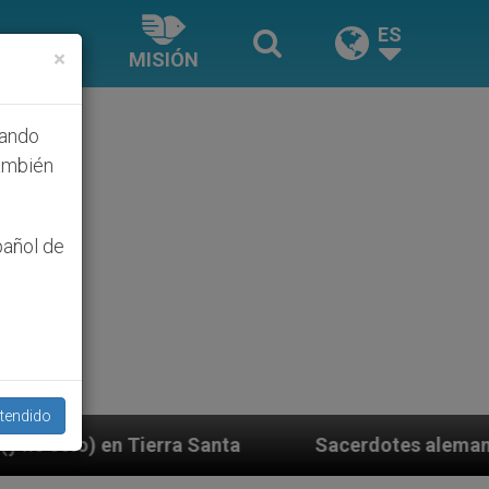
ES
×
MISIÓN
hando
ambién
pañol de
tendido
tes alemanes fieles al Papa contestan a su propio obis