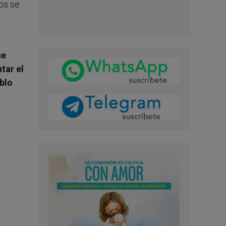
los se
ue
tar el
ablo