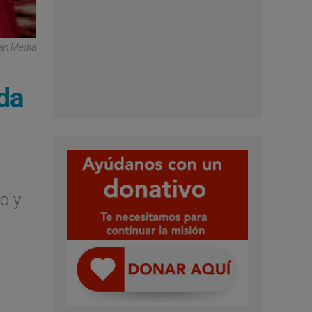
can Media
da
o y