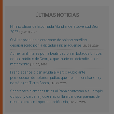
ÚLTIMAS NOTICIAS
Himno oficial de la Jornada Mundial de la Juventud Seúl
2027
agosto 3, 2026
ONU se pronuncia ante caso de obispo católico
desaparecido por la dictadura nicaragüense
julio 25, 2026
Aumenta el interés por la beatificación en Estados Unidos
de los mártires de Georgia que murieron defendiendo el
matrimonio
julio 25, 2026
Franciscanos piden ayuda a Marco Rubio ante
persecución de colonos judíos que afecta a cristianos (y
no sólo) en Tierra Santa
julio 25, 2026
Sacerdotes alemanes fieles al Papa contestan a su propio
obispo (y cardenal) quien les orilla a bendecir parejas del
mismo sexo en importante diócesis
julio 25, 2026