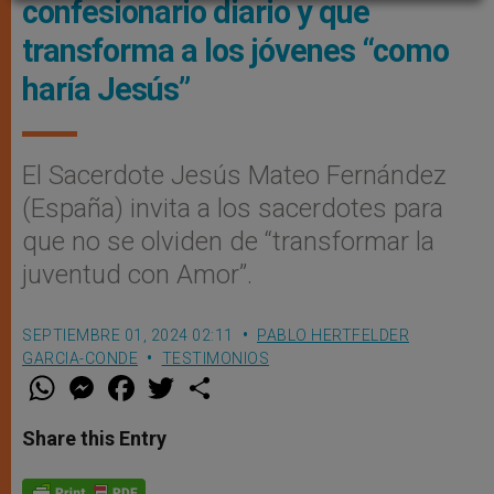
confesionario diario y que
transforma a los jóvenes “como
haría Jesús”
El Sacerdote Jesús Mateo Fernández
(España) invita a los sacerdotes para
que no se olviden de “transformar la
juventud con Amor”.
SEPTIEMBRE 01, 2024 02:11
PABLO HERTFELDER
GARCIA-CONDE
TESTIMONIOS
W
M
F
T
S
h
e
a
w
h
a
s
c
i
a
t
s
e
t
r
Share this Entry
s
e
b
t
e
A
n
o
e
p
g
o
r