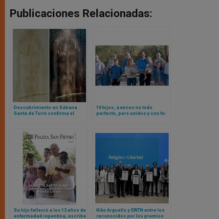
Publicaciones Relacionadas:
Descubrimiento en Sábana
16 hijos, a veces no todo
Santa de Turín confirma el
perfecto, pero unidos y con fe:
estallido de energía radiante
la historia de un matrimonio
en la Resurrección
influencer
Su hijo falleció a los 13 años de
Kiko Arguello y EWTN entre los
enfermedad repentina, escribe
reconocidos por los premios