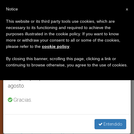
ES
Notice
×
x
Aviso importante
This website or its third party tools use cookies, which are
necessary to its functioning and required to achieve the
Del 27 de julio al 7 de agosto haremos la pausa
TESTIMONIOS
purposes illustrated in the cookie policy. If you want to know
anual, aprovechando que en el periodo de verano
more or withdraw your consent to all or some of the cookies,
please refer to the
cookie policy
.
se generan menos informaciones y también el
consumo de las mismas disminuye.
By closing this banner, scrolling this page, clicking a link or
continuing to browse otherwise, you agree to the use of cookies.
Retomamos el trabajo ordinario de las ediciones
en inglés y español de ZENIT el lunes 10 de
agosto.
Gracias.
Ahora, Este Sacerdote Ha Recibido La Encomienda De Volver A Lo
Que Le Apasionaba Desde Su Juventud: Volver Al Confesionario Foto:
Cortesía
El sacerdote de 3 horas de
Entendido