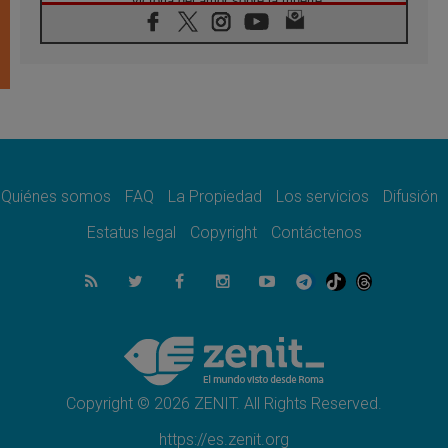
victoria del amor sobre la muerte
08.08.2026
León XIV visitará el Santuario de la Madre
del Buen Consejo de Genazzano
07.08.2026
Filipinas: el Vicariato Apostólico de Calapán
se convierte en diócesis
07.08.2026
Honduras: Los desplazados invisibles de una
crisis olvidada
Quiénes somos
FAQ
La Propiedad
Los servicios
Difusión
07.08.2026
Bokalic: "En Argentina el Papa León señalará
Estatus legal
Copyright
Contáctenos
el compromiso del cristiano"
07.08.2026
La matanza de niños en Gaza no cesa: 300
muertos en 300 días
07.08.2026
Tagle: La guerra desfigura el mundo, solo la
revelación de Dios lo transfigura
Copyright © 2026 ZENIT. All Rights Reserved.
https://es.zenit.org