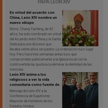
PAPA LEÓN XIV
En virtud del acuerdo con
China, León XIV nombra un
nuevo obispo
Mons. Chang Yanfeng, de 42
años, ha sido nombrado en virtud
del Acuerdo entre China y la Santa
Sede para una diócesis que
llevaba veinte años sin pastor. La ordenación tuvo lugar
hoy. Pero hace tres semanas antes tuvo que
comprometer públicamente a la Iglesia local con la
controvertida ley que busca eliminar la identidad de las
minorías.
León XIV anima a los
religiosos a ver la vida
comunitaria como fuente de
inspiración y santificación
Mensaje de León XIV a la
Conferencia de Superiores
Mayores de Hombres de los
Estados Unidos