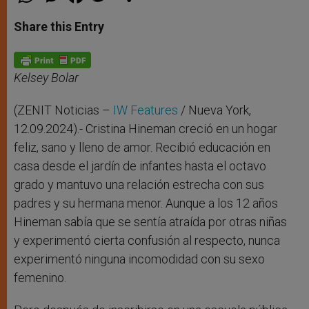
h
e
a
w
h
a
s
c
i
a
t
s
e
t
r
Share this Entry
s
e
b
t
e
A
n
o
e
p
g
o
r
p
e
k
r
Kelsey Bolar
(ZENIT Noticias –
IW Features
/ Nueva York,
12.09.2024).- Cristina Hineman creció en un hogar
feliz, sano y lleno de amor. Recibió educación en
casa desde el jardín de infantes hasta el octavo
grado y mantuvo una relación estrecha con sus
padres y su hermana menor. Aunque a los 12 años
Hineman sabía que se sentía atraída por otras niñas
y experimentó cierta confusión al respecto, nunca
experimentó ninguna incomodidad con su sexo
femenino.