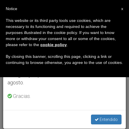
ES
Notice
×
x
Aviso importante
This website or its third party tools use cookies, which are
necessary to its functioning and required to achieve the
Del 27 de julio al 7 de agosto haremos la pausa
purposes illustrated in the cookie policy. If you want to know
anual, aprovechando que en el periodo de verano
more or withdraw your consent to all or some of the cookies,
please refer to the
cookie policy
.
se generan menos informaciones y también el
consumo de las mismas disminuye.
By closing this banner, scrolling this page, clicking a link or
continuing to browse otherwise, you agree to the use of cookies.
Retomamos el trabajo ordinario de las ediciones
en inglés y español de ZENIT el lunes 10 de
agosto.
Gracias.
Entendido