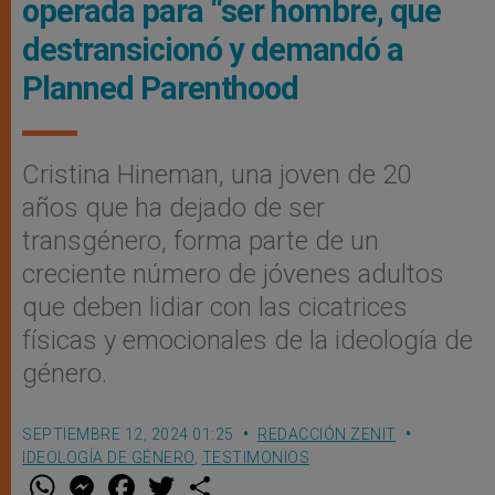
operada para “ser hombre, que
destransicionó y demandó a
Planned Parenthood
Cristina Hineman, una joven de 20
años que ha dejado de ser
transgénero, forma parte de un
creciente número de jóvenes adultos
que deben lidiar con las cicatrices
físicas y emocionales de la ideología de
género.
SEPTIEMBRE 12, 2024 01:25
REDACCIÓN ZENIT
IDEOLOGÍA DE GÉNERO
,
TESTIMONIOS
W
M
F
T
S