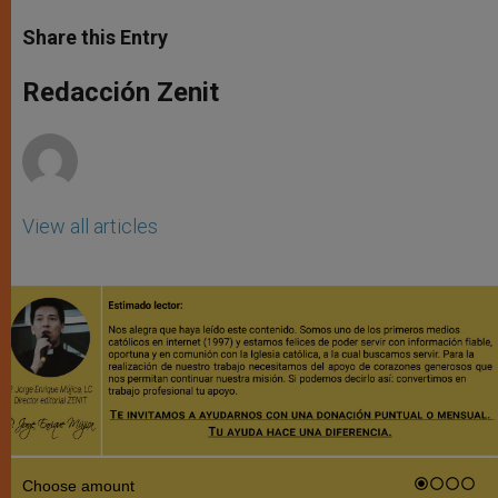
a
s
c
i
a
t
s
e
t
r
Share this Entry
s
e
b
t
e
A
n
o
e
p
g
o
r
Redacción Zenit
p
e
k
r
View all articles