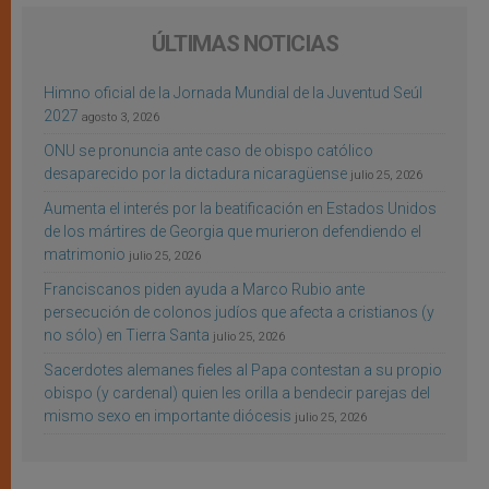
ÚLTIMAS NOTICIAS
Himno oficial de la Jornada Mundial de la Juventud Seúl
2027
agosto 3, 2026
ONU se pronuncia ante caso de obispo católico
desaparecido por la dictadura nicaragüense
julio 25, 2026
Aumenta el interés por la beatificación en Estados Unidos
de los mártires de Georgia que murieron defendiendo el
matrimonio
julio 25, 2026
Franciscanos piden ayuda a Marco Rubio ante
persecución de colonos judíos que afecta a cristianos (y
no sólo) en Tierra Santa
julio 25, 2026
Sacerdotes alemanes fieles al Papa contestan a su propio
obispo (y cardenal) quien les orilla a bendecir parejas del
mismo sexo en importante diócesis
julio 25, 2026