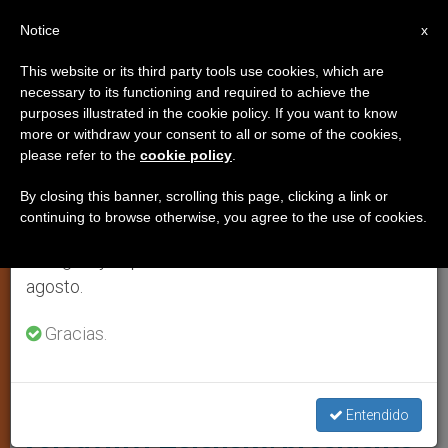
ES
Notice
×
x
Aviso importante
This website or its third party tools use cookies, which are
necessary to its functioning and required to achieve the
Del 27 de julio al 7 de agosto haremos la pausa
,
DIPLOMACIA VATICANA
PAPA FRANCISCO
purposes illustrated in the cookie policy. If you want to know
anual, aprovechando que en el periodo de verano
more or withdraw your consent to all or some of the cookies,
please refer to the
cookie policy
.
se generan menos informaciones y también el
consumo de las mismas disminuye.
By closing this banner, scrolling this page, clicking a link or
continuing to browse otherwise, you agree to the use of cookies.
Retomamos el trabajo ordinario de las ediciones
en inglés y español de ZENIT el lunes 10 de
agosto.
Gracias.
Será La Tercera Ocasión En Que Ambos Líderes Se Reúnan Foto: El
País
Papa recibirá por tercera vez a
Entendido
Volodymyr Zelensky, presidente