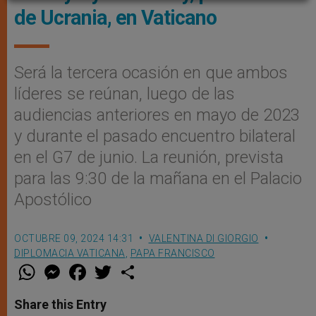
de Ucrania, en Vaticano
Será la tercera ocasión en que ambos
líderes se reúnan, luego de las
audiencias anteriores en mayo de 2023
y durante el pasado encuentro bilateral
en el G7 de junio. La reunión, prevista
para las 9:30 de la mañana en el Palacio
Apostólico
OCTUBRE 09, 2024 14:31
VALENTINA DI GIORGIO
DIPLOMACIA VATICANA
,
PAPA FRANCISCO
W
M
F
T
S
h
e
a
w
h
a
s
c
i
a
t
s
e
t
r
Share this Entry
s
e
b
t
e