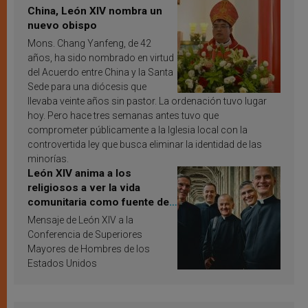
China, León XIV nombra un
nuevo obispo
Mons. Chang Yanfeng, de 42
años, ha sido nombrado en virtud
del Acuerdo entre China y la Santa
Sede para una diócesis que
llevaba veinte años sin pastor. La ordenación tuvo lugar
hoy. Pero hace tres semanas antes tuvo que
comprometer públicamente a la Iglesia local con la
controvertida ley que busca eliminar la identidad de las
minorías.
León XIV anima a los
religiosos a ver la vida
comunitaria como fuente de
inspiración y santificación
Mensaje de León XIV a la
Conferencia de Superiores
Mayores de Hombres de los
Estados Unidos