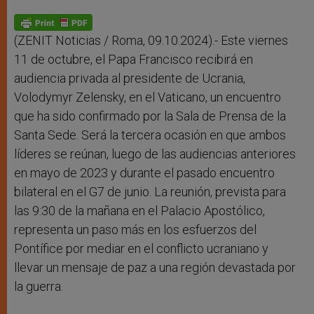
A
n
o
e
p
g
o
r
p
e
k
r
(ZENIT Noticias / Roma, 09.10.2024).- Este viernes
11 de octubre, el Papa Francisco recibirá en
audiencia privada al presidente de Ucrania,
Volodymyr Zelensky, en el Vaticano, un encuentro
que ha sido confirmado por la Sala de Prensa de la
Santa Sede. Será la tercera ocasión en que ambos
líderes se reúnan, luego de las audiencias anteriores
en mayo de 2023 y durante el pasado encuentro
bilateral en el G7 de junio. La reunión, prevista para
las 9:30 de la mañana en el Palacio Apostólico,
representa un paso más en los esfuerzos del
Pontífice por mediar en el conflicto ucraniano y
llevar un mensaje de paz a una región devastada por
la guerra.