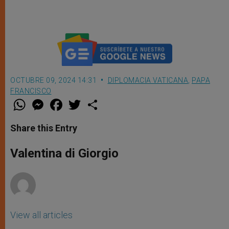
OCTUBRE 09, 2024 14:31
DIPLOMACIA VATICANA
,
PAPA
FRANCISCO
W
M
F
T
S
h
e
a
w
h
a
s
c
i
a
t
s
e
t
r
Share this Entry
s
e
b
t
e
A
n
o
e
p
g
o
r
Valentina di Giorgio
p
e
k
r
View all articles