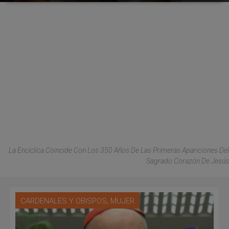
La Encíclica Coincide Con Los 350 Años De Las Primeras Apariciones Del
Sagrado Corazón De Jesús
,
CARDENALES Y OBISPOS
MUJER