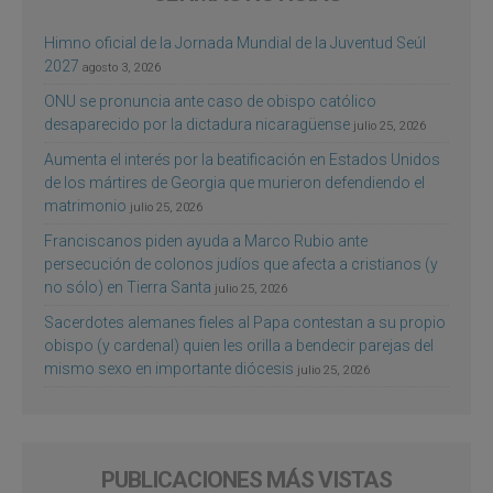
Himno oficial de la Jornada Mundial de la Juventud Seúl
2027
agosto 3, 2026
ONU se pronuncia ante caso de obispo católico
desaparecido por la dictadura nicaragüense
julio 25, 2026
Aumenta el interés por la beatificación en Estados Unidos
de los mártires de Georgia que murieron defendiendo el
matrimonio
julio 25, 2026
Franciscanos piden ayuda a Marco Rubio ante
persecución de colonos judíos que afecta a cristianos (y
no sólo) en Tierra Santa
julio 25, 2026
Sacerdotes alemanes fieles al Papa contestan a su propio
obispo (y cardenal) quien les orilla a bendecir parejas del
mismo sexo en importante diócesis
julio 25, 2026
PUBLICACIONES MÁS VISTAS