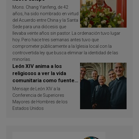
Mons. Chang Yanfeng, de 42
años, ha sido nombrado en virtud
del Acuerdo entre China y la Santa
Sede para una diócesis que
llevaba veinte años sin pastor. La ordenación tuvo lugar
hoy. Pero hace tres semanas antes tuvo que
comprometer públicamente a la Iglesia local con la
controvertida ley que busca eliminar la identidad de las
minorías.
León XIV anima a los
religiosos a ver la vida
comunitaria como fuente
de inspiración y
Mensaje de León XIV a la
santificación
Conferencia de Superiores
Mayores de Hombres de los
Estados Unidos