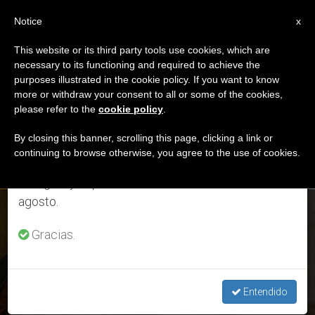
ES
Notice
×
x
Aviso importante
This website or its third party tools use cookies, which are
necessary to its functioning and required to achieve the
Del 27 de julio al 7 de agosto haremos la pausa
DÍA
purposes illustrated in the cookie policy. If you want to know
anual, aprovechando que en el periodo de verano
Octubre 21st, 2024
more or withdraw your consent to all or some of the cookies,
please refer to the
cookie policy
.
se generan menos informaciones y también el
consumo de las mismas disminuye.
By closing this banner, scrolling this page, clicking a link or
continuing to browse otherwise, you agree to the use of cookies.
ÚLTIMAS NOTICIAS
Retomamos el trabajo ordinario de las ediciones
en inglés y español de ZENIT el lunes 10 de
agosto.
Anuncian nueva Encíclica del Papa dedicada al Sagrado
Corazón el 24 de octubre
Gracias.
OCT 21, 2024 14:03
VALENTINA DI GIORGIO
Entendido