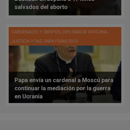
salvados del aborto
,
,
CARDENALES Y OBISPOS
DIPLOMACIA VATICANA
,
JUSTICIA Y PAZ
PAPA FRANCISCO
Papa envía un cardenal a Moscú para
continuar la mediación por la guerra
en Ucrania