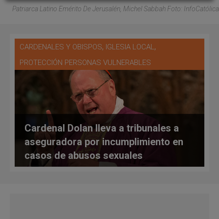
Patriarca Latino Emérito De Jerusalén, Michel Sabbah Foto: InfoCatólica
,
,
CARDENALES Y OBISPOS
IGLESIA LOCAL
PROTECCIÓN PERSONAS VULNERABLES
Cardenal Dolan lleva a tribunales a
aseguradora por incumplimiento en
casos de abusos sexuales