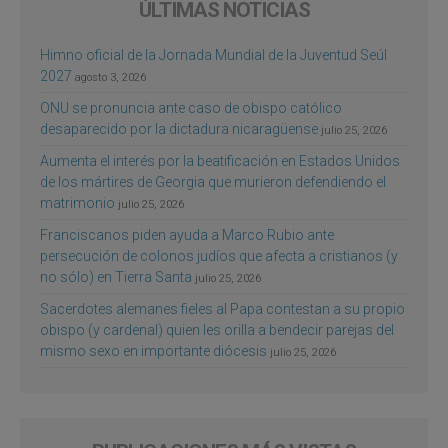
ÚLTIMAS NOTICIAS
Himno oficial de la Jornada Mundial de la Juventud Seúl
2027
agosto 3, 2026
ONU se pronuncia ante caso de obispo católico
desaparecido por la dictadura nicaragüense
julio 25, 2026
Aumenta el interés por la beatificación en Estados Unidos
de los mártires de Georgia que murieron defendiendo el
matrimonio
julio 25, 2026
Franciscanos piden ayuda a Marco Rubio ante
persecución de colonos judíos que afecta a cristianos (y
no sólo) en Tierra Santa
julio 25, 2026
Sacerdotes alemanes fieles al Papa contestan a su propio
obispo (y cardenal) quien les orilla a bendecir parejas del
mismo sexo en importante diócesis
julio 25, 2026