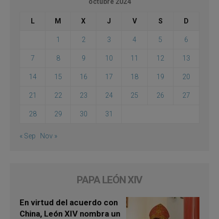
octubre 2024
L
M
X
J
V
S
D
1
2
3
4
5
6
7
8
9
10
11
12
13
14
15
16
17
18
19
20
21
22
23
24
25
26
27
28
29
30
31
« Sep
Nov »
PAPA LEÓN XIV
En virtud del acuerdo con
China, León XIV nombra un