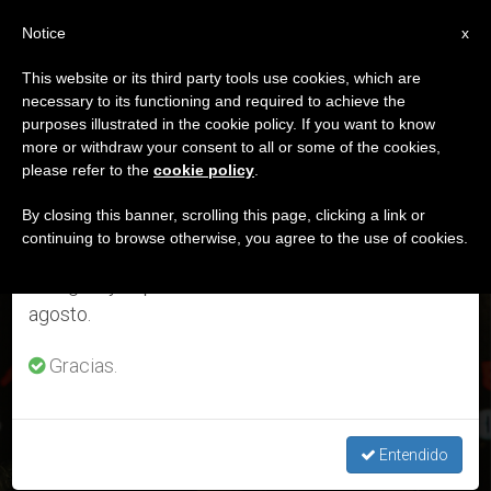
ES
Notice
×
x
Aviso importante
This website or its third party tools use cookies, which are
necessary to its functioning and required to achieve the
Del 27 de julio al 7 de agosto haremos la pausa
DÍA
purposes illustrated in the cookie policy. If you want to know
anual, aprovechando que en el periodo de verano
Octubre 5th, 2024
more or withdraw your consent to all or some of the cookies,
please refer to the
cookie policy
.
se generan menos informaciones y también el
consumo de las mismas disminuye.
By closing this banner, scrolling this page, clicking a link or
continuing to browse otherwise, you agree to the use of cookies.
ÚLTIMAS NOTICIAS
Retomamos el trabajo ordinario de las ediciones
en inglés y español de ZENIT el lunes 10 de
agosto.
Patriarca católico emérito de Jerusalén evidencia que la
seguridad de Israel no se puede lograr con violencia
Gracias.
OCT 05, 2024 13:50
REDACCIÓN ZENIT
Entendido