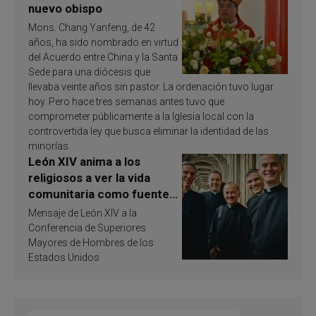
nuevo obispo
Mons. Chang Yanfeng, de 42
años, ha sido nombrado en virtud
del Acuerdo entre China y la Santa
Sede para una diócesis que
llevaba veinte años sin pastor. La ordenación tuvo lugar
hoy. Pero hace tres semanas antes tuvo que
comprometer públicamente a la Iglesia local con la
controvertida ley que busca eliminar la identidad de las
minorías.
León XIV anima a los
religiosos a ver la vida
comunitaria como fuente
de inspiración y
Mensaje de León XIV a la
santificación
Conferencia de Superiores
Mayores de Hombres de los
Estados Unidos