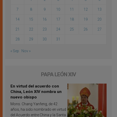
7
8
9
10
11
12
13
14
15
16
17
18
19
20
21
22
23
24
25
26
27
28
29
30
31
« Sep
Nov »
PAPA LEÓN XIV
En virtud del acuerdo con
China, León XIV nombra un
nuevo obispo
Mons. Chang Yanfeng, de 42
años, ha sido nombrado en virtud
del Acuerdo entre China y la Santa