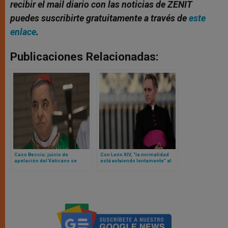
recibir el mail diario con las noticias de ZENIT
puedes suscribirte gratuitamente a través de
este
enlace
.
Publicaciones Relacionadas:
Caso Becciu: juicio de
Con León XIV, “la normalidad
apelación del Vaticano se
está volviendo lentamente” al
adentra en aguas inexploradas
Vaticano… según el secretario
en medio de cuestionamientos
privado de Benedicto XVI
sobre el papel de la fiscalía