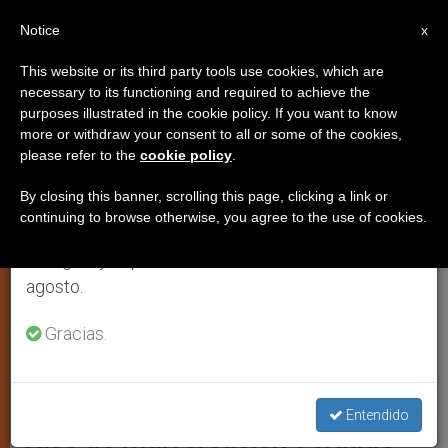
ES
Notice
×
x
Aviso importante
This website or its third party tools use cookies, which are
necessary to its functioning and required to achieve the
Del 27 de julio al 7 de agosto haremos la pausa
,
CARDENALES Y OBISPOS
CIUDAD DEL VATICANO
purposes illustrated in the cookie policy. If you want to know
anual, aprovechando que en el periodo de verano
more or withdraw your consent to all or some of the cookies,
please refer to the
cookie policy
.
se generan menos informaciones y también el
consumo de las mismas disminuye.
By closing this banner, scrolling this page, clicking a link or
continuing to browse otherwise, you agree to the use of cookies.
Retomamos el trabajo ordinario de las ediciones
en inglés y español de ZENIT el lunes 10 de
agosto.
Gracias.
El Cardenal Becciu Ha Sido El Protagonista De Otro Capítulo
Polémico Dentro Del Juicio. Foto: Los Angeles Times
Vaticano: veredicto decisivo en
Entendido
caso de malversación y fraude