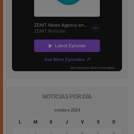
NOTICIAS POR DÍA
octubre 2024
L
M
X
J
V
S
D
1
2
3
4
5
6