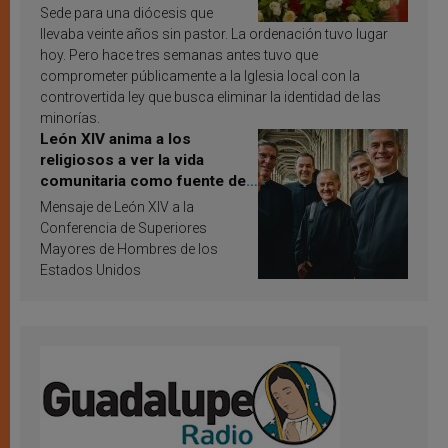
Sede para una diócesis que
llevaba veinte años sin pastor. La ordenación tuvo lugar
hoy. Pero hace tres semanas antes tuvo que
comprometer públicamente a la Iglesia local con la
controvertida ley que busca eliminar la identidad de las
minorías.
León XIV anima a los
religiosos a ver la vida
comunitaria como fuente de
inspiración y santificación
Mensaje de León XIV a la
Conferencia de Superiores
Mayores de Hombres de los
Estados Unidos