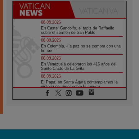
08.08.2026
En Castel Gandolfo, el tapiz de Raffaello
sobre el sermón de San Pablo
08.08.2026
En Colombia, «la paz no se compra con una
firma»
08.08.2026
En Venezuela celebraron los 416 años del
Santo Cristo de La Grita
08.08.2026
El Papa: en Santa Ágata contemplamos la
victoria del amor sobre la muerte
08.08.2026
León XIV visitará el Santuario de la Madre
del Buen Consejo de Genazzano
07.08.2026
Filipinas: el Vicariato Apostólico de Calapán
se convierte en diócesis
07.08.2026
Honduras: Los desplazados invisibles de una