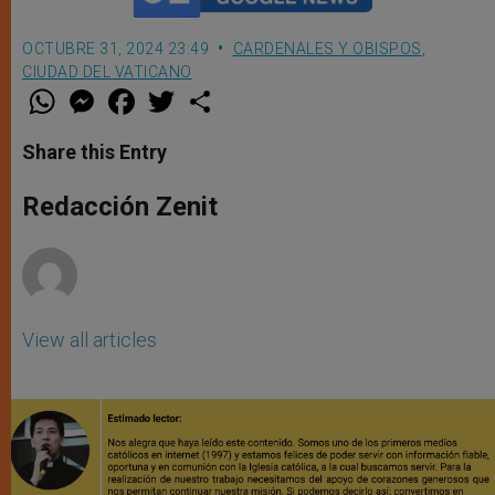
OCTUBRE 31, 2024 23:49
CARDENALES Y OBISPOS
,
CIUDAD DEL VATICANO
W
M
F
T
S
h
e
a
w
h
a
s
c
i
a
t
s
e
t
r
Share this Entry
s
e
b
t
e
A
n
o
e
p
g
o
r
Redacción Zenit
p
e
k
r
View all articles