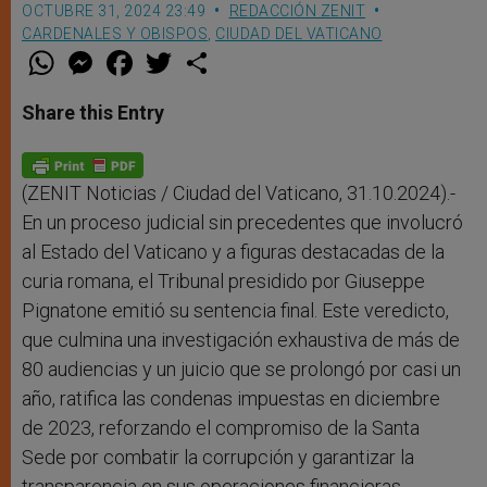
OCTUBRE 31, 2024 23:49
REDACCIÓN ZENIT
CARDENALES Y OBISPOS
,
CIUDAD DEL VATICANO
W
M
F
T
S
h
e
a
w
h
a
s
c
i
a
t
s
e
t
r
Share this Entry
s
e
b
t
e
A
n
o
e
p
g
o
r
p
e
k
r
(ZENIT Noticias / Ciudad del Vaticano, 31.10.2024).-
En un proceso judicial sin precedentes que involucró
al Estado del Vaticano y a figuras destacadas de la
curia romana, el Tribunal presidido por Giuseppe
Pignatone emitió su sentencia final. Este veredicto,
que culmina una investigación exhaustiva de más de
80 audiencias y un juicio que se prolongó por casi un
año, ratifica las condenas impuestas en diciembre
de 2023, reforzando el compromiso de la Santa
Sede por combatir la corrupción y garantizar la
transparencia en sus operaciones financieras.