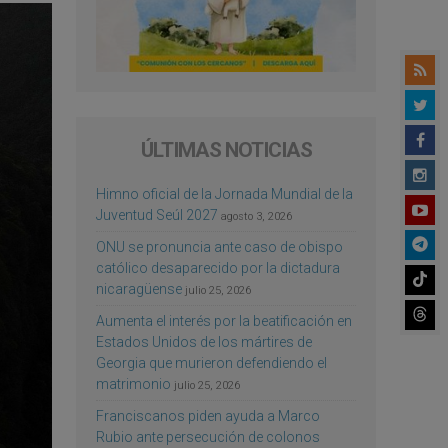
ÚLTIMAS NOTICIAS
Himno oficial de la Jornada Mundial de la
Juventud Seúl 2027
agosto 3, 2026
ONU se pronuncia ante caso de obispo
católico desaparecido por la dictadura
nicaragüense
julio 25, 2026
Aumenta el interés por la beatificación en
Estados Unidos de los mártires de
Georgia que murieron defendiendo el
matrimonio
julio 25, 2026
Franciscanos piden ayuda a Marco
Rubio ante persecución de colonos