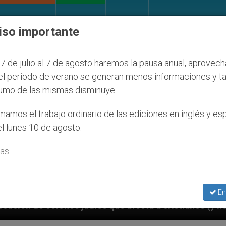
IGLESIA Y MUNDO
DOCUMENTOS
DONATIVOS
iso importante
7 de julio al 7 de agosto haremos la pausa anual, aprovec
el periodo de verano se generan menos informaciones y t
umo de las mismas disminuye.
amos el trabajo ordinario de las ediciones en inglés y es
l lunes 10 de agosto.
as.
En
 a cristianos (y no sólo) en Tierra Santa
Sace