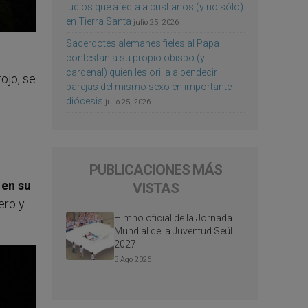
judíos que afecta a cristianos (y no sólo)
en Tierra Santa
julio 25, 2026
Sacerdotes alemanes fieles al Papa
contestan a su propio obispo (y
cardenal) quien les orilla a bendecir
ojo, se
parejas del mismo sexo en importante
diócesis
julio 25, 2026
PUBLICACIONES MÁS
 en su
VISTAS
ero y
Himno oficial de la Jornada
Mundial de la Juventud Seúl
2027
3 Ago 2026