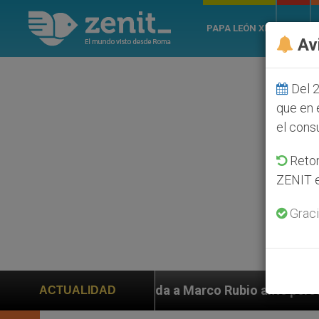
PAPA LEÓN XIV
ROMA
Av
Del 2
que en 
el cons
Retom
ZENIT e
Graci
o Rubio ante persecución de colonos judíos que afecta
ACTUALIDAD