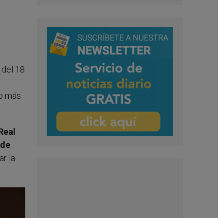
 del 18
jo más
Real
 de
ar la