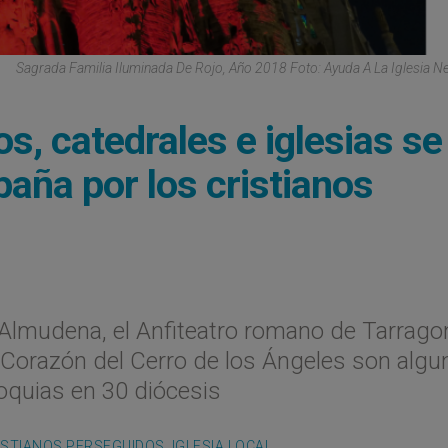
Sagrada Familia Iluminada De Rojo, Año 2018 Foto: Ayuda A La Iglesia N
 catedrales e iglesias se
paña por los cristianos
a Almudena, el Anfiteatro romano de Tarragon
 Corazón del Cerro de los Ángeles son algu
quias en 30 diócesis
ISTIANOS PERSEGUIDOS
,
IGLESIA LOCAL