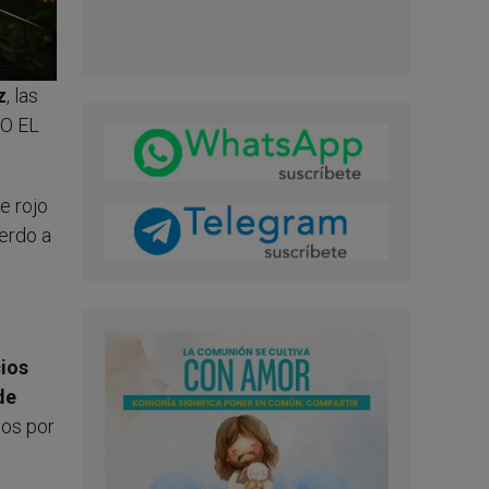
z
, las
JO EL
e rojo
uerdo a
cios
de
dos por