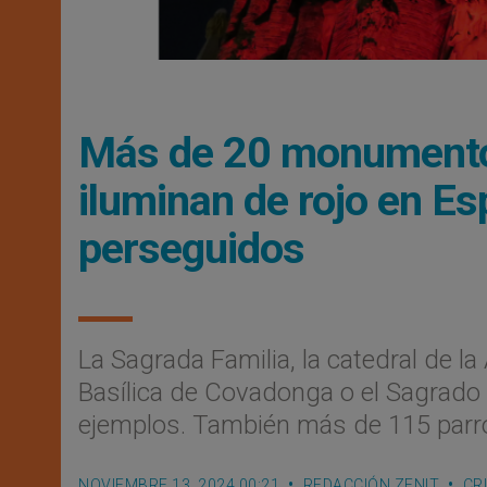
Más de 20 monumentos,
iluminan de rojo en Es
perseguidos
La Sagrada Familia, la catedral de l
Basílica de Covadonga o el Sagrado
ejemplos. También más de 115 parro
NOVIEMBRE 13, 2024 00:21
REDACCIÓN ZENIT
CR