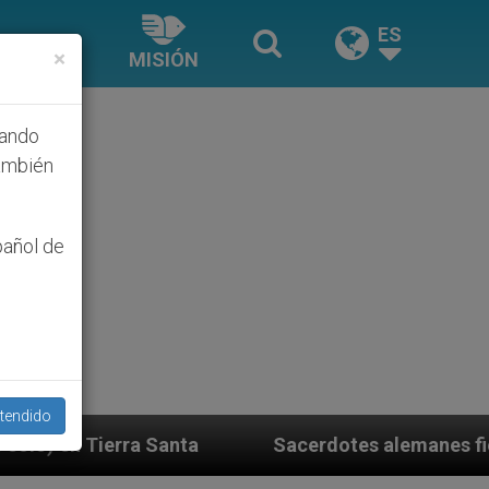
ES
×
MISIÓN
hando
ambién
pañol de
tendido
rdotes alemanes fieles al Papa contestan a su propio o