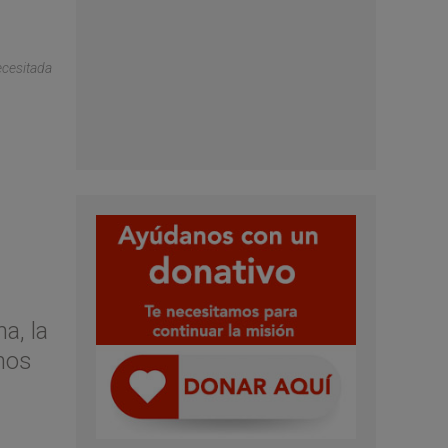
ecesitada
a, la
nos