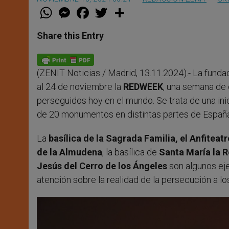
W
M
F
T
S
h
e
a
w
h
a
s
c
i
a
t
s
e
t
r
Share this Entry
s
e
b
t
e
A
n
o
e
p
g
o
r
p
e
k
(ZENIT Noticias / Madrid, 13.11.2024).- La funda
r
al 24 de noviembre la
REDWEEK
, una semana de 
perseguidos hoy en el mundo. Se trata de una inic
de 20 monumentos en distintas partes de España
La
basílica de la Sagrada Familia, el Anfitea
de la Almudena
, la basílica de
Santa María la 
Jesús del Cerro de los Ángeles
son algunos eje
atención sobre la realidad de la persecución a los