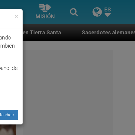
ES
×
MISIÓN
Sacerdotes alemanes fieles al Papa contestan a 
hando
ambién
pañol de
tendido