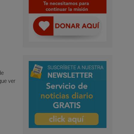
.
de
que ver