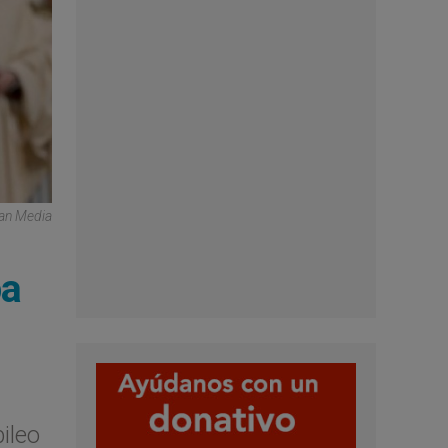
can Media
pa
ileo