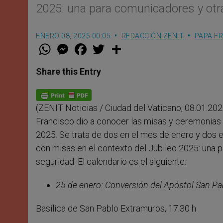
2025: una para comunicadores y otra
ENERO 08, 2025 00:05
REDACCIÓN ZENIT
PAPA F
W
M
F
T
S
h
e
a
w
h
a
s
c
i
a
t
s
e
t
r
Share this Entry
s
e
b
t
e
A
n
o
e
p
g
o
r
p
e
k
(ZENIT Noticias / Ciudad del Vaticano, 08.01.202
r
Francisco dio a conocer las misas y ceremonias e
2025. Se trata de dos en el mes de enero y dos e
con misas en el contexto del Jubileo 2025: una p
seguridad. El calendario es el siguiente:
25 de enero: Conversión del Apóstol San Pa
Basílica de San Pablo Extramuros, 17.30 h