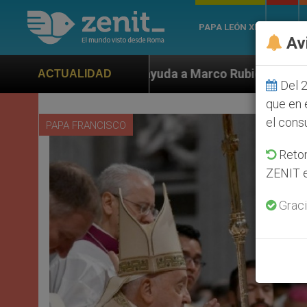
PAPA LEÓN XIV
ROMA
Av
yuda a Marco Rubio ante persecución de colonos judíos
ACTUALIDAD
Del 2
que en 
el cons
PAPA FRANCISCO
Retom
ZENIT e
Graci