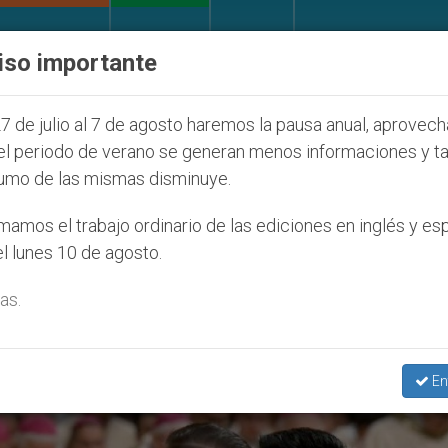
IGLESIA Y MUNDO
DOCUMENTOS
DONATIVOS
iso importante
 que afecta a cristianos (y no sólo) en Tierra Santa
7 de julio al 7 de agosto haremos la pausa anual, aprovec
el periodo de verano se generan menos informaciones y t
umo de las mismas disminuye.
amos el trabajo ordinario de las ediciones en inglés y es
l lunes 10 de agosto.
as.
En