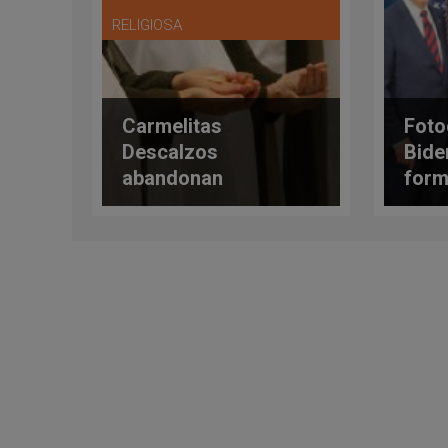
RELIGIOSA
Carmelitas
Foto
Descalzos
Bide
abandonan
form
Nicaragua en medio
maso
de persecución del
ante
gobierno
pres
Esta