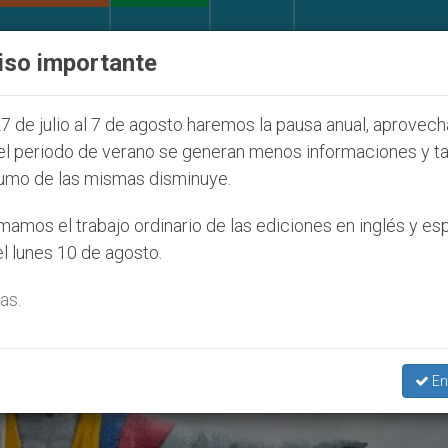
IGLESIA Y MUNDO
DOCUMENTOS
DONATIVOS
iso importante
Seúl 2027
ONU se pronuncia ante caso de obisp
7 de julio al 7 de agosto haremos la pausa anual, aprovec
el periodo de verano se generan menos informaciones y t
umo de las mismas disminuye.
amos el trabajo ordinario de las ediciones en inglés y es
l lunes 10 de agosto.
as.
En