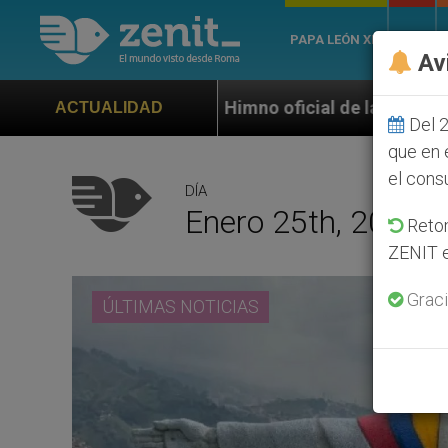
PAPA LEÓN XIV
ROMA
Av
Himno oficial de la Jornada Mundial de la Juventud 
ACTUALIDAD
Del 2
que en 
el cons
DÍA
Enero 25th, 2025
Retom
ZENIT e
Graci
ÚLTIMAS NOTICIAS