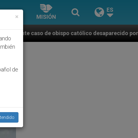
ES
×
MISIÓN
o católico desaparecido por la dictadura nicaragüens
hando
ambién
pañol de
tendido