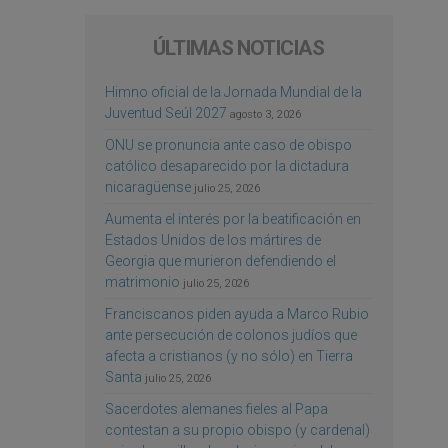
ÚLTIMAS NOTICIAS
Himno oficial de la Jornada Mundial de la
Juventud Seúl 2027
agosto 3, 2026
ONU se pronuncia ante caso de obispo
católico desaparecido por la dictadura
nicaragüense
julio 25, 2026
Aumenta el interés por la beatificación en
Estados Unidos de los mártires de
Georgia que murieron defendiendo el
matrimonio
julio 25, 2026
Franciscanos piden ayuda a Marco Rubio
ante persecución de colonos judíos que
afecta a cristianos (y no sólo) en Tierra
Santa
julio 25, 2026
Sacerdotes alemanes fieles al Papa
contestan a su propio obispo (y cardenal)