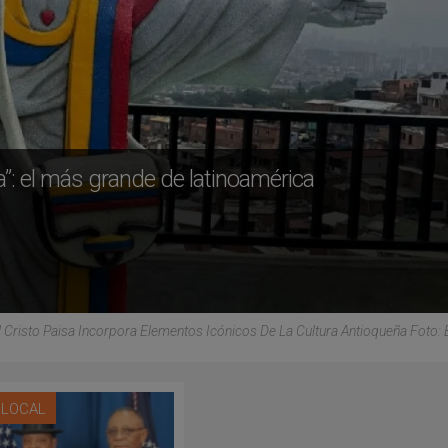
a”: el más grande de latinoamérica
El Cristo Paisa Incorpora Elementos Icónicos De La Cultura Antioqueña Foto: 
A LOCAL