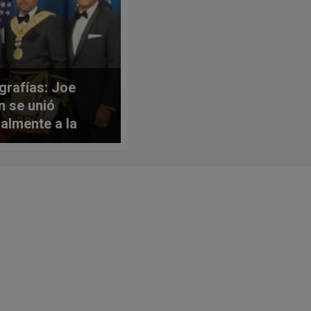
grafías: Joe
n se unió
almente a la
nería un día
s de dejar de ser
idente de
dos Unidos