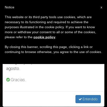
ES
Notice
×
x
Aviso importante
This website or its third party tools use cookies, which are
necessary to its functioning and required to achieve the
Del 27 de julio al 7 de agosto haremos la pausa
DÍA
purposes illustrated in the cookie policy. If you want to know
anual, aprovechando que en el periodo de verano
Enero 8th, 2025
more or withdraw your consent to all or some of the cookies,
please refer to the
cookie policy
.
se generan menos informaciones y también el
consumo de las mismas disminuye.
By closing this banner, scrolling this page, clicking a link or
continuing to browse otherwise, you agree to the use of cookies.
ÚLTIMAS NOTICIAS
Retomamos el trabajo ordinario de las ediciones
en inglés y español de ZENIT el lunes 10 de
agosto.
Jubileo 2025: medio millón de peregrinos han atravesado ya
la Puerta Santa de la Basílica de San Pedro
Gracias.
JAN 08, 2025 23:59
REDACCIÓN ZENIT
Entendido