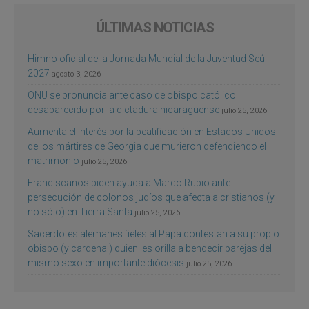
ÚLTIMAS NOTICIAS
Himno oficial de la Jornada Mundial de la Juventud Seúl
2027
agosto 3, 2026
ONU se pronuncia ante caso de obispo católico
desaparecido por la dictadura nicaragüense
julio 25, 2026
Aumenta el interés por la beatificación en Estados Unidos
de los mártires de Georgia que murieron defendiendo el
matrimonio
julio 25, 2026
Franciscanos piden ayuda a Marco Rubio ante
persecución de colonos judíos que afecta a cristianos (y
no sólo) en Tierra Santa
julio 25, 2026
Sacerdotes alemanes fieles al Papa contestan a su propio
obispo (y cardenal) quien les orilla a bendecir parejas del
mismo sexo en importante diócesis
julio 25, 2026