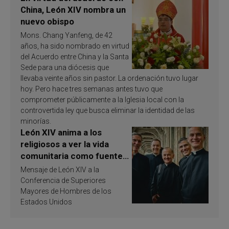
China, León XIV nombra un
nuevo obispo
Mons. Chang Yanfeng, de 42
años, ha sido nombrado en virtud
del Acuerdo entre China y la Santa
Sede para una diócesis que
llevaba veinte años sin pastor. La ordenación tuvo lugar
hoy. Pero hace tres semanas antes tuvo que
comprometer públicamente a la Iglesia local con la
controvertida ley que busca eliminar la identidad de las
minorías.
León XIV anima a los
religiosos a ver la vida
comunitaria como fuente
de inspiración y
Mensaje de León XIV a la
santificación
Conferencia de Superiores
Mayores de Hombres de los
Estados Unidos