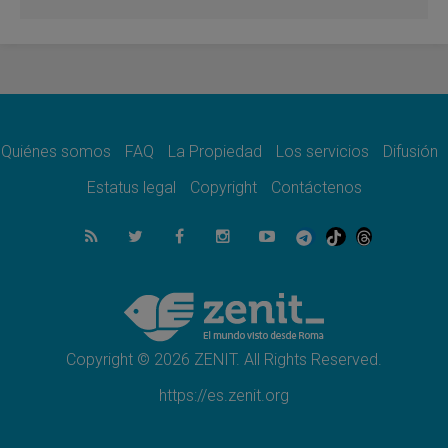
revelación de Dios lo transfigura
07.08.2026
Presentada la Trienal de Arte de las
Universidades Católicas: «Exercises in
Empathy»
07.08.2026
Fortunatus Nwachukwu: la comunicación
como misión al servicio del Evangelio
Quiénes somos
FAQ
La Propiedad
Los servicios
Difusión
07.08.2026
Estatus legal
Copyright
Contáctenos
SIGNIS 2026, dar voz a las religiosas en el
espacio público
07.08.2026
Lanzan un proyecto de empoderamiento
digital para mujeres líderes en África
07.08.2026
Programa oficial del Viaje Apostólico del
Papa León XIV a Francia
Copyright © 2026 ZENIT. All Rights Reserved.
https://es.zenit.org