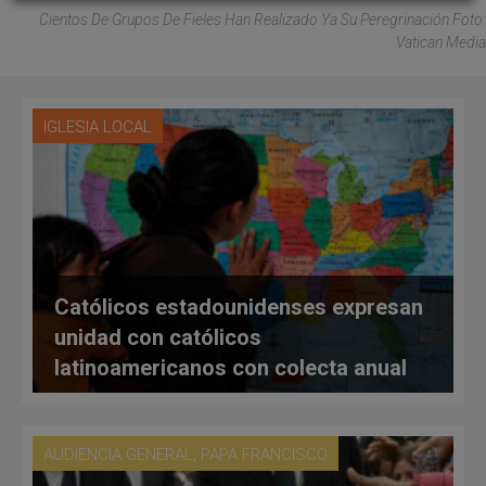
Cientos De Grupos De Fieles Han Realizado Ya Su Peregrinación Foto:
Vatican Media
IGLESIA LOCAL
Católicos estadounidenses expresan
unidad con católicos
latinoamericanos con colecta anual
,
AUDIENCIA GENERAL
PAPA FRANCISCO