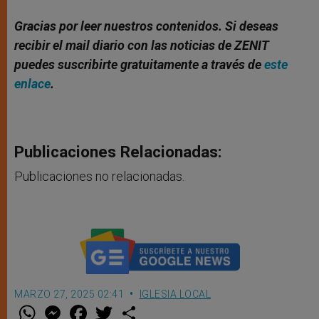
Gracias por leer nuestros contenidos. Si deseas
recibir el mail diario con las noticias de ZENIT
puedes suscribirte gratuitamente a través de
este
enlace
.
Publicaciones Relacionadas:
Publicaciones no relacionadas.
MARZO 27, 2025 02:41
IGLESIA LOCAL
W
M
F
T
S
h
e
a
w
h