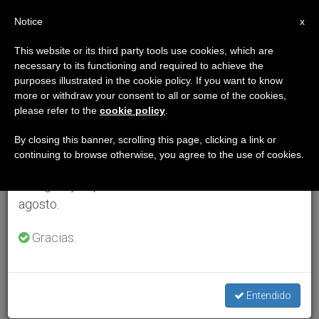
ES
Notice
×
x
Aviso importante
This website or its third party tools use cookies, which are
necessary to its functioning and required to achieve the
Del 27 de julio al 7 de agosto haremos la pausa
purposes illustrated in the cookie policy. If you want to know
anual, aprovechando que en el periodo de verano
more or withdraw your consent to all or some of the cookies,
please refer to the
cookie policy
.
se generan menos informaciones y también el
consumo de las mismas disminuye.
By closing this banner, scrolling this page, clicking a link or
continuing to browse otherwise, you agree to the use of cookies.
Retomamos el trabajo ordinario de las ediciones
en inglés y español de ZENIT el lunes 10 de
agosto.
Gracias.
Entendido