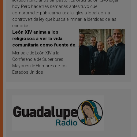
hoy. Pero hace tres semanas antes tuvo que
comprometer públicamente a la Iglesia local con la
controvertida ley que busca eliminar la identidad de las
minorías.
León XIV anima a los
religiosos a ver la vida
comunitaria como fuente de
inspiración y santificación
Mensaje de León XIV a la
Conferencia de Superiores
Mayores de Hombres de los
Estados Unidos