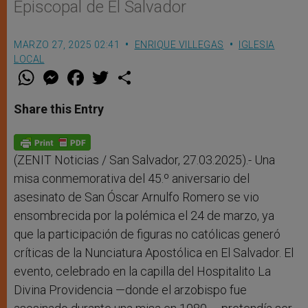
Episcopal de El Salvador
MARZO 27, 2025 02:41
ENRIQUE VILLEGAS
IGLESIA
LOCAL
W
M
F
T
S
h
e
a
w
h
a
s
c
i
a
t
s
e
t
r
Share this Entry
s
e
b
t
e
A
n
o
e
p
g
o
r
p
e
k
r
(ZENIT Noticias / San Salvador, 27.03.2025).- Una
misa conmemorativa del 45.º aniversario del
asesinato de San Óscar Arnulfo Romero se vio
ensombrecida por la polémica el 24 de marzo, ya
que la participación de figuras no católicas generó
críticas de la Nunciatura Apostólica en El Salvador. El
evento, celebrado en la capilla del Hospitalito La
Divina Providencia —donde el arzobispo fue