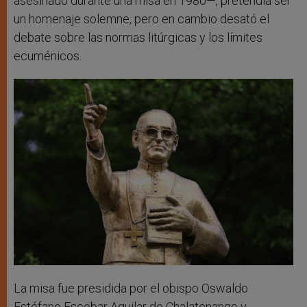
asesinado durante una misa en 1980—, pretendía ser
un homenaje solemne, pero en cambio desató el
debate sobre las normas litúrgicas y los límites
ecuménicos.
La misa fue presidida por el obispo Oswaldo
Estéfano Escobar Aguilar de Chalatenango y