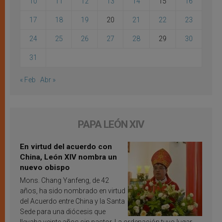
10
11
12
13
14
15
16
17
18
19
20
21
22
23
24
25
26
27
28
29
30
31
« Feb
Abr »
PAPA LEÓN XIV
En virtud del acuerdo con
China, León XIV nombra un
nuevo obispo
Mons. Chang Yanfeng, de 42
años, ha sido nombrado en virtud
del Acuerdo entre China y la Santa
Sede para una diócesis que
llevaba veinte años sin pastor. La ordenación tuvo lugar