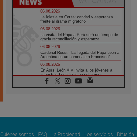
06.08.2026
La Iglesia en Ceuta: caridad y esperanza
frente al drama migratorio
06.08.2026
La visita del Papa a Perú será un tiempo de
gracia reconciliación y esperanza
06.08.2026
Cardenal Rossi: "La llegada del Papa León a
Argentina es un homenaje a Francisco"
06.08.2026
En Asís, León XIV invita a los jóvenes a
«construir la civilización del amor»
05.08.2026
El cardenal Parolin en México: Toda la
sociedad necesita el mensaje del Evangelio
05.08.2026
Santa María la Mayor, Makrickas: La gracia
de Dios desciende sobre el mundo
05.08.2026
Cristianos y confucianos: Respeto y
sabiduría para afrontar los urgentes desafíos
de hoy
Quiénes somos
FAQ
La Propiedad
Los servicios
Difusión