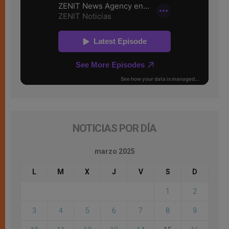
NOTICIAS POR DÍA
marzo 2025
L
M
X
J
V
S
D
1
2
3
4
5
6
7
8
9