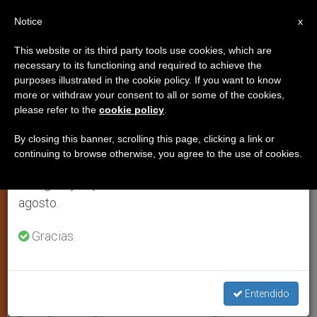
ES
Notice
×
x
Aviso importante
This website or its third party tools use cookies, which are
necessary to its functioning and required to achieve the
Del 27 de julio al 7 de agosto haremos la pausa
,
CRISTIANOS PERSEGUIDOS
ISLAM
purposes illustrated in the cookie policy. If you want to know
anual, aprovechando que en el periodo de verano
more or withdraw your consent to all or some of the cookies,
please refer to the
cookie policy
.
se generan menos informaciones y también el
consumo de las mismas disminuye.
By closing this banner, scrolling this page, clicking a link or
continuing to browse otherwise, you agree to the use of cookies.
Retomamos el trabajo ordinario de las ediciones
en inglés y español de ZENIT el lunes 10 de
agosto.
Gracias.
El Incidente, Ocurrido El 22 De Marzo, Pone De Manifiesto La
Persistente Intolerancia Religiosa Presente En Gran Parte De La
Sociedad Pakistaní. Foto: ACN
No se quiso convertir al islam y
Entendido