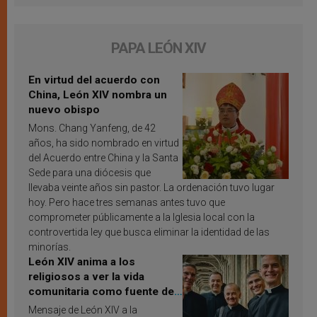
PAPA LEÓN XIV
En virtud del acuerdo con
China, León XIV nombra un
nuevo obispo
Mons. Chang Yanfeng, de 42
años, ha sido nombrado en virtud
del Acuerdo entre China y la Santa
Sede para una diócesis que
llevaba veinte años sin pastor. La ordenación tuvo lugar
hoy. Pero hace tres semanas antes tuvo que
comprometer públicamente a la Iglesia local con la
controvertida ley que busca eliminar la identidad de las
minorías.
León XIV anima a los
religiosos a ver la vida
comunitaria como fuente de
inspiración y santificación
Mensaje de León XIV a la