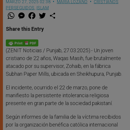
MARZO 27, 2025 02:38
MARIA LOZANO
CRISTIANOS
PERSEGUIDOS
,
ISLAM
W
M
F
T
S
h
e
a
w
h
a
s
c
i
a
t
s
e
t
r
Share this Entry
s
e
b
t
e
A
n
o
e
p
g
o
r
p
e
k
r
(ZENIT Noticias / Punjab, 27.03.2025).- Un joven
cristiano de 22 años, Waqas Masih, fue brutalmente
atacado por su supervisor, Zohaib, en la fábrica
Subhan Paper Mills, ubicada en Sheikhupura, Punjab.
El incidente, ocurrido el 22 de marzo, pone de
manifiesto la persistente intolerancia religiosa
presente en gran parte de la sociedad pakistaní.
Según informes de la familia de la víctima recibidos
por la organización benéfica católica internacional