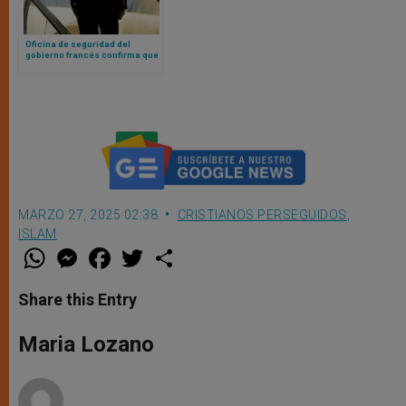
Oficina de seguridad del
gobierno francés confirma que
los cristianos del país son
objetivo del islamismo
MARZO 27, 2025 02:38
CRISTIANOS PERSEGUIDOS
,
ISLAM
W
M
F
T
S
h
e
a
w
h
a
s
c
i
a
t
s
e
t
r
Share this Entry
s
e
b
t
e
A
n
o
e
p
g
o
r
Maria Lozano
p
e
k
r