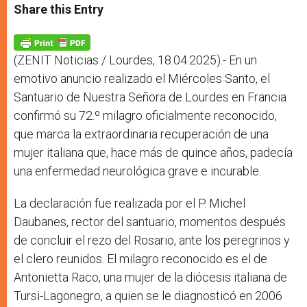
t
s
e
t
r
Share this Entry
s
e
b
t
e
A
n
o
e
p
g
o
r
p
e
k
r
(ZENIT Noticias / Lourdes, 18.04.2025).- En un
emotivo anuncio realizado el Miércoles Santo, el
Santuario de Nuestra Señora de Lourdes en Francia
confirmó su 72.º milagro oficialmente reconocido,
que marca la extraordinaria recuperación de una
mujer italiana que, hace más de quince años, padecía
una enfermedad neurológica grave e incurable.
La declaración fue realizada por el P. Michel
Daubanes, rector del santuario, momentos después
de concluir el rezo del Rosario, ante los peregrinos y
el clero reunidos. El milagro reconocido es el de
Antonietta Raco, una mujer de la diócesis italiana de
Tursi-Lagonegro, a quien se le diagnosticó en 2006