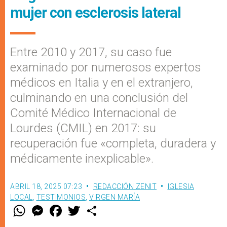
mujer con esclerosis lateral
Entre 2010 y 2017, su caso fue
examinado por numerosos expertos
médicos en Italia y en el extranjero,
culminando en una conclusión del
Comité Médico Internacional de
Lourdes (CMIL) en 2017: su
recuperación fue «completa, duradera y
médicamente inexplicable».
ABRIL 18, 2025 07:23
REDACCIÓN ZENIT
IGLESIA
LOCAL
,
TESTIMONIOS
,
VIRGEN MARÍA
W
M
F
T
S
h
e
a
w
h
a
s
c
i
a