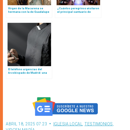
Virgen de la Macarena se
¿Cuántos peregrinos visitaron
hermana con la de Guadalupe
el principal santuario de
en México: esto es lo que
Brasil? Dan a conocen los
supone
datos de 2025
El teléfono urgencias del
Arzobispado de Madrid: una
excelente iniciativa para
replicar, porque salva almas
ABRIL 18, 2025 07:23
IGLESIA LOCAL
,
TESTIMONIOS
,
VIRGEN MARÍA