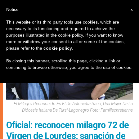
ES
Notice
x
This website or its third party tools use cookies, which are
necessary to its functioning and required to achieve the
,
,
IGLESIA LOCAL
TESTIMONIOS
VIRGEN MARÍA
purposes illustrated in the cookie policy. If you want to know
more or withdraw your consent to all or some of the cookies,
please refer to the
cookie policy
.
By closing this banner, scrolling this page, clicking a link or
continuing to browse otherwise, you agree to the use of cookies.
El Milagro Reconocido Es El De Antonietta Raco, Una Mujer De La
Diócesis Italiana De Tursi-Lagonegro Foto: Famillechretienne
Oficial: reconocen milagro 72 de
Virgen de Lourdes: sanación de