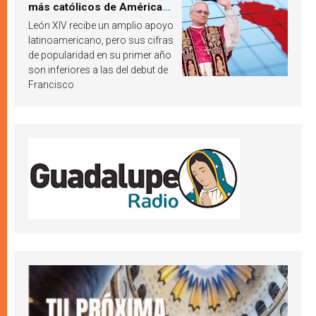
más católicos de América
Latina en 2026? Publican
León XIV recibe un amplio apoyo
resultados de investigación
latinoamericano, pero sus cifras
de popularidad en su primer año
son inferiores a las del debut de
Francisco