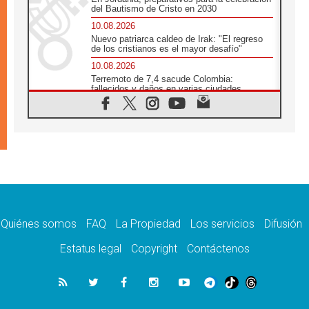
del Bautismo de Cristo en 2030
10.08.2026
Nuevo patriarca caldeo de Irak: "El regreso
de los cristianos es el mayor desafío"
10.08.2026
Terremoto de 7,4 sacude Colombia:
fallecidos y daños en varias ciudades
10.08.2026
Ébola en RD Congo: Alarma de la UNICEF
por 743 casos confirmados entre niños
10.08.2026
Los obispos de Francia invitan a rezar por el
viaje del Papa
10.08.2026
Indonesia: Un dólar para la construcción de
219 iglesias
Quiénes somos
FAQ
La Propiedad
Los servicios
Difusión
10.08.2026
En Cisjordania, los cristianos se sienten
Estatus legal
Copyright
Contáctenos
solos frente a la violencia de los colonos
09.08.2026
Iglesia en Ceuta convoca a una vigilia de
oración por la paz y la estabilidad
09.08.2026