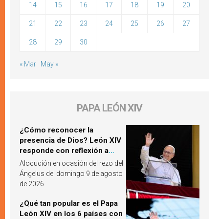
14
15
16
17
18
19
20
21
22
23
24
25
26
27
28
29
30
« Mar
May »
PAPA LEÓN XIV
¿Cómo reconocer la
presencia de Dios? León XIV
responde con reflexión a
partir de un pasaje del
Alocución en ocasión del rezo del
Evangelio
Ángelus del domingo 9 de agosto
de 2026
¿Qué tan popular es el Papa
León XIV en los 6 países con