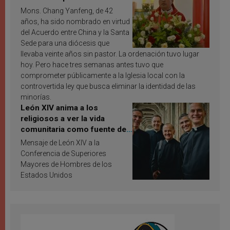
Mons. Chang Yanfeng, de 42
años, ha sido nombrado en virtud
del Acuerdo entre China y la Santa
Sede para una diócesis que
llevaba veinte años sin pastor. La ordenación tuvo lugar
hoy. Pero hace tres semanas antes tuvo que
comprometer públicamente a la Iglesia local con la
controvertida ley que busca eliminar la identidad de las
minorías.
León XIV anima a los
religiosos a ver la vida
comunitaria como fuente de
inspiración y santificación
Mensaje de León XIV a la
Conferencia de Superiores
Mayores de Hombres de los
Estados Unidos