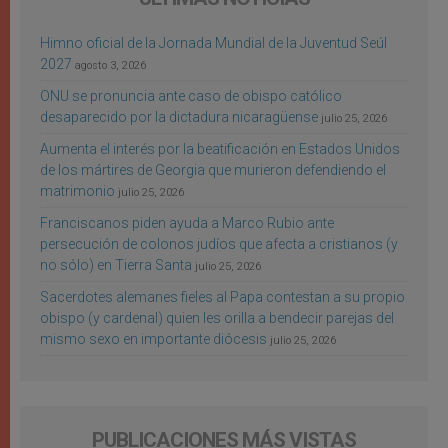
Himno oficial de la Jornada Mundial de la Juventud Seúl
2027
agosto 3, 2026
ONU se pronuncia ante caso de obispo católico
desaparecido por la dictadura nicaragüense
julio 25, 2026
Aumenta el interés por la beatificación en Estados Unidos
de los mártires de Georgia que murieron defendiendo el
matrimonio
julio 25, 2026
Franciscanos piden ayuda a Marco Rubio ante
persecución de colonos judíos que afecta a cristianos (y
no sólo) en Tierra Santa
julio 25, 2026
Sacerdotes alemanes fieles al Papa contestan a su propio
obispo (y cardenal) quien les orilla a bendecir parejas del
mismo sexo en importante diócesis
julio 25, 2026
PUBLICACIONES MÁS VISTAS