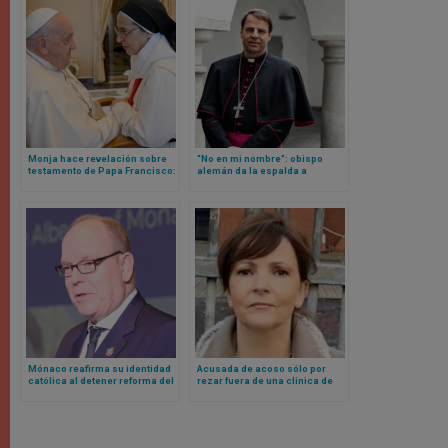
Monja hace revelación sobre
“No en mi nombre”: obispo
testamento de Papa Francisco:
alemán da la espalda a
dejó dinero para comprar
documento lleno de ideología
ambulancias para Ucrania
de género del episcopado de
su país
Mónaco reafirma su identidad
Acusada de acoso sólo por
católica al detener reforma del
rezar fuera de una clínica de
aborto: Príncipe refuta
abortos
promulgar la ley