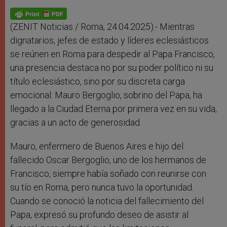
A
n
o
e
p
g
o
r
p
e
k
r
(ZENIT Noticias / Roma, 24.04.2025).- Mientras
dignatarios, jefes de estado y líderes eclesiásticos
se reúnen en Roma para despedir al Papa Francisco,
una presencia destaca no por su poder político ni su
título eclesiástico, sino por su discreta carga
emocional: Mauro Bergoglio, sobrino del Papa, ha
llegado a la Ciudad Eterna por primera vez en su vida,
gracias a un acto de generosidad.
Mauro, enfermero de Buenos Aires e hijo del
fallecido Oscar Bergoglio, uno de los hermanos de
Francisco, siempre había soñado con reunirse con
su tío en Roma, pero nunca tuvo la oportunidad.
Cuando se conoció la noticia del fallecimiento del
Papa, expresó su profundo deseo de asistir al