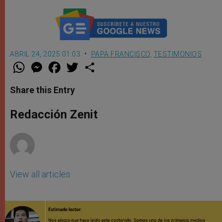
ABRIL 24, 2025 01:03
PAPA FRANCISCO
,
TESTIMONIOS
W
M
F
T
S
h
e
a
w
h
a
s
c
i
a
t
s
e
t
r
Share this Entry
s
e
b
t
e
A
n
o
e
p
g
o
r
Redacción Zenit
p
e
k
r
View all articles