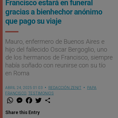
Francisco estará en funeral
gracias a bienhechor anónimo
que pago su viaje
Mauro, enfermero de Buenos Aires e
hijo del fallecido Oscar Bergoglio, uno
de los hermanos de Francisco, siempre
había soñado con reunirse con su tío
en Roma
ABRIL 24, 2025 01:03
REDACCIÓN ZENIT
PAPA
FRANCISCO
,
TESTIMONIOS
W
M
F
T
S
h
e
a
w
h
a
s
c
i
a
t
s
e
t
r
Share this Entry
s
e
b
t
e