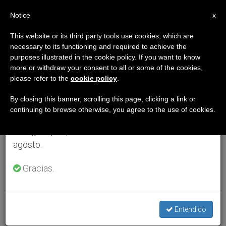
ES
Notice
×
x
Aviso importante
This website or its third party tools use cookies, which are
necessary to its functioning and required to achieve the
Del 27 de julio al 7 de agosto haremos la pausa
purposes illustrated in the cookie policy. If you want to know
anual, aprovechando que en el periodo de verano
more or withdraw your consent to all or some of the cookies,
please refer to the
cookie policy
.
se generan menos informaciones y también el
consumo de las mismas disminuye.
By closing this banner, scrolling this page, clicking a link or
continuing to browse otherwise, you agree to the use of cookies.
Retomamos el trabajo ordinario de las ediciones
en inglés y español de ZENIT el lunes 10 de
agosto.
Gracias.
Entendido