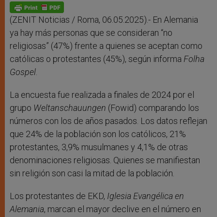
p
g
o
r
p
e
k
r
(ZENIT Noticias / Roma, 06.05.2025).- En Alemania
ya hay más personas que se consideran “no
religiosas” (47%) frente a quienes se aceptan como
católicas o protestantes (45%), según informa
Folha
Gospel
.
La encuesta fue realizada a finales de 2024 por el
grupo
Weltanschauungen
(Fowid) comparando los
números con los de años pasados. Los datos reflejan
que 24% de la población son los católicos, 21%
protestantes, 3,9% musulmanes y 4,1% de otras
denominaciones religiosas. Quienes se manifiestan
sin religión son casi la mitad de la población.
Los protestantes de EKD,
Iglesia Evangélica en
Alemania
, marcan el mayor declive en el número en