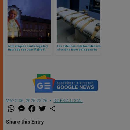
Ante ataques contra legado y
Los católicos estadounidenses
figura de san Juan Pablo II,
sí están a favor de la pena de
obispos polacos alzan la voz
muerte, según encuesta recién
publicada
MAYO 06, 2025 23:26
IGLESIA LOCAL
W
M
F
T
S
h
e
a
w
h
a
s
c
i
a
t
s
e
t
r
Share this Entry
s
e
b
t
e
A
n
o
e