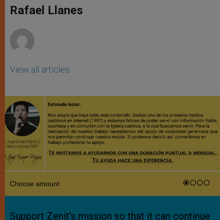
p
g
o
r
Rafael Llanes
p
e
k
r
View all articles