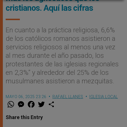
cristianos. Aquí las cifras
En cuanto a la práctica religiosa, 6,6%
de los católicos romanos asistieron a
servicios religiosos al menos una vez
al mes durante el año pasado, los
protestantes de las iglesias regionales
en 2,3%” y alrededor del 25% de los
musulmanes asistieron a mezquitas.
MAYO 06, 2025 23:26
RAFAEL LLANES
IGLESIA LOCAL
W
M
F
T
S
h
e
a
w
h
a
s
c
i
a
t
s
e
t
r
Share this Entry
s
e
b
t
e
A
n
o
e