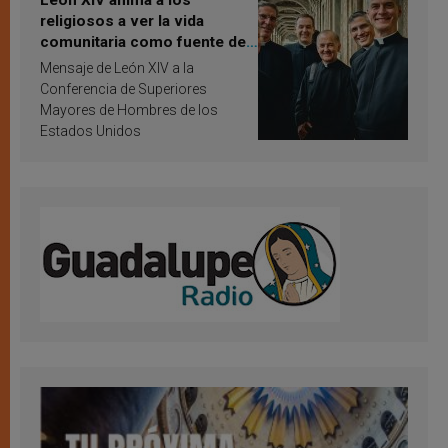
religiosos a ver la vida
comunitaria como fuente de
inspiración y santificación
Mensaje de León XIV a la
Conferencia de Superiores
Mayores de Hombres de los
Estados Unidos