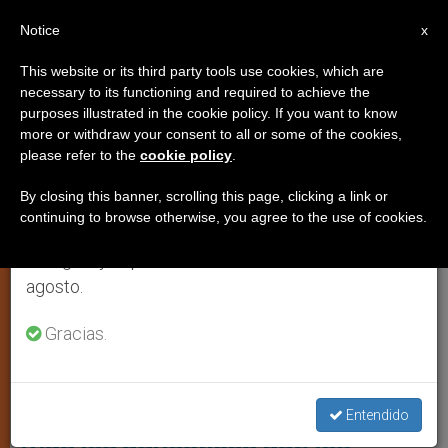
ES
Notice
×
x
Aviso importante
This website or its third party tools use cookies, which are
necessary to its functioning and required to achieve the
Del 27 de julio al 7 de agosto haremos la pausa
IGLESIA LOCAL
purposes illustrated in the cookie policy. If you want to know
anual, aprovechando que en el periodo de verano
more or withdraw your consent to all or some of the cookies,
please refer to the
cookie policy
.
se generan menos informaciones y también el
consumo de las mismas disminuye.
By closing this banner, scrolling this page, clicking a link or
continuing to browse otherwise, you agree to the use of cookies.
Retomamos el trabajo ordinario de las ediciones
en inglés y español de ZENIT el lunes 10 de
agosto.
Gracias.
En El 2024, La Iglesia Evangélica Y La Católica Registraron Igual
Descenso
Alemania: por primera vez son
Entendido
más los agnósticos que los