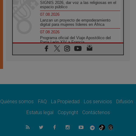
SIGNIS 2026, dar voz a las religiosas en el
espacio público
07.08.2026
Lanzan un proyecto de empoderamiento
digital para mujeres líderes en África
07.08.2026
Programa oficial del Viaje Apostólico del
Papa León XIV a Francia
07.08.2026
Obispos de Ecuador: El bien de las familias
no admite premuras legislativas
06.08.2026
Cardenal Parolin: La paz comienza con la
empatía al dolor del otro
06.08.2026
Fray Marco Vianelli: Aprender el Evangelio
de la Paz en la Escuela de San Francisco
Quiénes somos
FAQ
La Propiedad
Los servicios
Difusión
06.08.2026
La visita del Papa León XIV a Asís en un
Estatus legal
Copyright
Contáctenos
minuto
06.08.2026
El agradecimiento de los jóvenes al Papa:
«Hoy nos sentimos Iglesia»