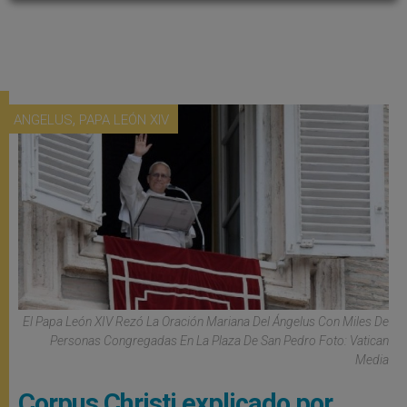
,
ANGELUS
PAPA LEÓN XIV
El Papa León XIV Rezó La Oración Mariana Del Ángelus Con Miles De
Personas Congregadas En La Plaza De San Pedro Foto: Vatican
Media
Corpus Christi explicado por