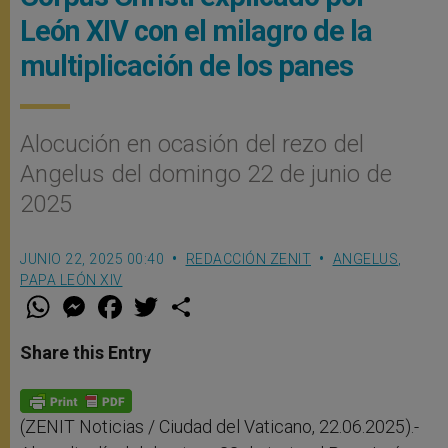
León XIV con el milagro de la
multiplicación de los panes
Alocución en ocasión del rezo del
Angelus del domingo 22 de junio de
2025
JUNIO 22, 2025 00:40
REDACCIÓN ZENIT
ANGELUS
,
PAPA LEÓN XIV
W
M
F
T
S
h
e
a
w
h
a
s
c
i
a
t
s
e
t
r
Share this Entry
s
e
b
t
e
A
n
o
e
p
g
o
r
p
e
k
r
(ZENIT Noticias / Ciudad del Vaticano, 22.06.2025).-