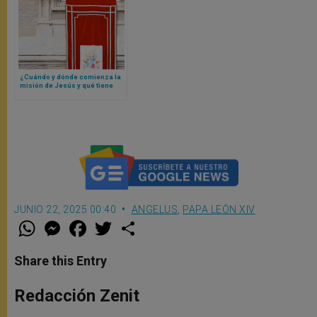
¿Cuándo y dónde comienza la
misión de Jesús y qué tiene
que ver eso con nosotros? Las
respuestas del Papa León XIV
JUNIO 22, 2025 00:40
ANGELUS
,
PAPA LEÓN XIV
W
M
F
T
S
h
e
a
w
h
a
s
c
i
a
t
s
e
t
r
Share this Entry
s
e
b
t
e
A
n
o
e
p
g
o
r
Redacción Zenit
p
e
k
r