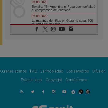
07.08.2026
Bokalic: "En Argentina el Papa León señalará
el compromiso del cristiano"
07.08.2026
La matanza de niños en Gaza no cesa: 300
muertos en 300 días
07.08.2026
Tagle: La guerra desfigura el mundo, solo la
revelación de Dios lo transfigura
07.08.2026
Presentada la Trienal de Arte de las
Universidades Católicas: «Exercises in
Empathy»
07.08.2026
Fortunatus Nwachukwu: la comunicación
como misión al servicio del Evangelio
Quiénes somos
FAQ
La Propiedad
Los servicios
Difusión
07.08.2026
Estatus legal
Copyright
Contáctenos
SIGNIS 2026, dar voz a las religiosas en el
espacio público
07.08.2026
Lanzan un proyecto de empoderamiento
digital para mujeres líderes en África
07.08.2026
Programa oficial del Viaje Apostólico del