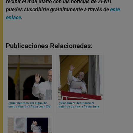
recibir el mail diario con las noticias de ZENIT
puedes suscribirte gratuitamente a través de
este
enlace
.
Publicaciones Relacionadas:
¿Qué significa ser signo de
¿Qué quiere decir para el
contradicción? Papa León XIV
católico de hoy la fiesta de la
lo explica
Exaltación de la Santa Cruz? La
respuesta concreta y breve de
Papa León XIV