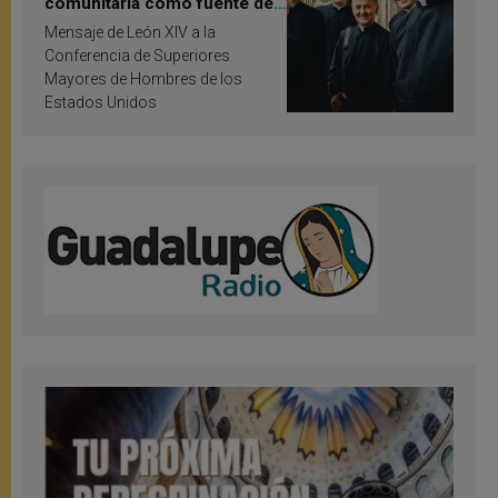
comunitaria como fuente de
inspiración y santificación
Mensaje de León XIV a la
Conferencia de Superiores
Mayores de Hombres de los
Estados Unidos