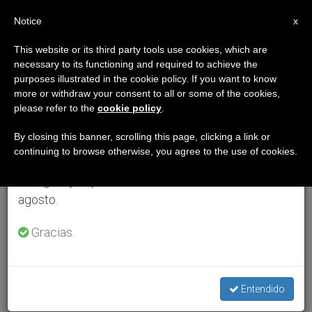
ES
Notice
×
x
Aviso importante
This website or its third party tools use cookies, which are
necessary to its functioning and required to achieve the
Del 27 de julio al 7 de agosto haremos la pausa
purposes illustrated in the cookie policy. If you want to know
anual, aprovechando que en el periodo de verano
more or withdraw your consent to all or some of the cookies,
please refer to the
cookie policy
.
se generan menos informaciones y también el
consumo de las mismas disminuye.
By closing this banner, scrolling this page, clicking a link or
continuing to browse otherwise, you agree to the use of cookies.
Retomamos el trabajo ordinario de las ediciones
en inglés y español de ZENIT el lunes 10 de
agosto.
Gracias.
Entendido