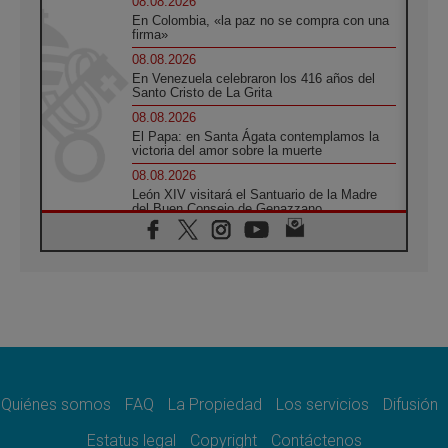
08.08.2026
En Colombia, «la paz no se compra con una
firma»
08.08.2026
En Venezuela celebraron los 416 años del
Santo Cristo de La Grita
08.08.2026
El Papa: en Santa Ágata contemplamos la
victoria del amor sobre la muerte
08.08.2026
León XIV visitará el Santuario de la Madre
del Buen Consejo de Genazzano
07.08.2026
Filipinas: el Vicariato Apostólico de Calapán
se convierte en diócesis
07.08.2026
Honduras: Los desplazados invisibles de una
crisis olvidada
07.08.2026
Bokalic: "En Argentina el Papa León señalará
el compromiso del cristiano"
Quiénes somos
FAQ
La Propiedad
Los servicios
Difusión
07.08.2026
La matanza de niños en Gaza no cesa: 300
Estatus legal
Copyright
Contáctenos
muertos en 300 días