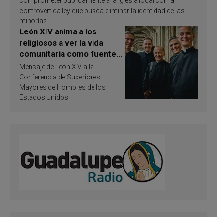
comprometer públicamente a la Iglesia local con la
controvertida ley que busca eliminar la identidad de las
minorías.
León XIV anima a los
religiosos a ver la vida
comunitaria como fuente
de inspiración y
Mensaje de León XIV a la
santificación
Conferencia de Superiores
Mayores de Hombres de los
Estados Unidos