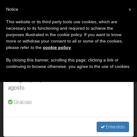
ES
Notice
×
x
Aviso importante
This website or its third party tools use cookies, which are
necessary to its functioning and required to achieve the
Del 27 de julio al 7 de agosto haremos la pausa
DÍA
purposes illustrated in the cookie policy. If you want to know
anual, aprovechando que en el periodo de verano
Junio 27th, 2025
more or withdraw your consent to all or some of the cookies,
please refer to the
cookie policy
.
se generan menos informaciones y también el
consumo de las mismas disminuye.
By closing this banner, scrolling this page, clicking a link or
continuing to browse otherwise, you agree to the use of cookies.
ÚLTIMAS NOTICIAS
Retomamos el trabajo ordinario de las ediciones
en inglés y español de ZENIT el lunes 10 de
agosto.
Vaticano publica la nota “Jubileo 2025: Condonación de la
Deuda Ecológica”
Gracias.
JUN 27, 2025 20:17
REDACCIÓN ZENIT
Entendido