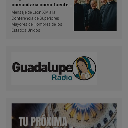
comunitaria como fuente
de inspiración y
Mensaje de León XIV a la
santificación
Conferencia de Superiores
Mayores de Hombres de los
Estados Unidos