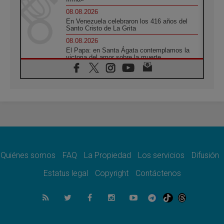
08.08.2026
En Venezuela celebraron los 416 años del
Santo Cristo de La Grita
08.08.2026
El Papa: en Santa Ágata contemplamos la
victoria del amor sobre la muerte
08.08.2026
León XIV visitará el Santuario de la Madre
del Buen Consejo de Genazzano
07.08.2026
Filipinas: el Vicariato Apostólico de Calapán
se convierte en diócesis
07.08.2026
Honduras: Los desplazados invisibles de una
crisis olvidada
Quiénes somos
FAQ
La Propiedad
Los servicios
Difusión
07.08.2026
Bokalic: "En Argentina el Papa León señalará
Estatus legal
Copyright
Contáctenos
el compromiso del cristiano"
07.08.2026
La matanza de niños en Gaza no cesa: 300
muertos en 300 días
07.08.2026