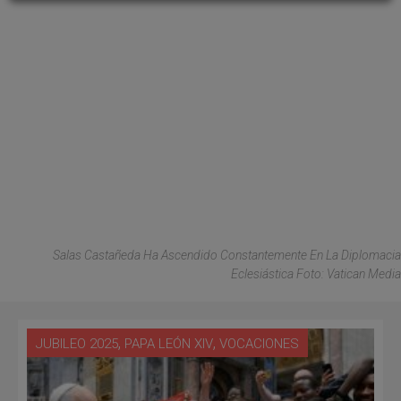
Salas Castañeda Ha Ascendido Constantemente En La Diplomacia
Eclesiástica Foto: Vatican Media
,
,
JUBILEO 2025
PAPA LEÓN XIV
VOCACIONES