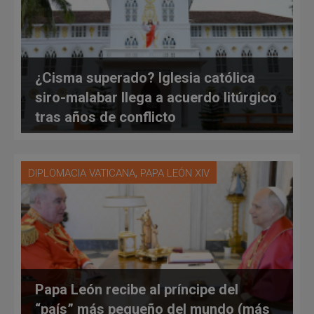
¿Cisma superado? Iglesia católica
siro-malabar llega a acuerdo litúrgico
tras años de conflicto
,
DIPLOMACIA VATICANA
PAPA LEÓN XIV
Papa León recibe al príncipe del
“país” más pequeño del mundo (más