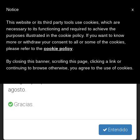
ES
Notice
×
x
Aviso importante
This website or its third party tools use cookies, which are
necessary to its functioning and required to achieve the
Del 27 de julio al 7 de agosto haremos la pausa
DÍA
purposes illustrated in the cookie policy. If you want to know
anual, aprovechando que en el periodo de verano
Junio 24th, 2025
more or withdraw your consent to all or some of the cookies,
please refer to the
cookie policy
.
se generan menos informaciones y también el
consumo de las mismas disminuye.
By closing this banner, scrolling this page, clicking a link or
continuing to browse otherwise, you agree to the use of cookies.
ÚLTIMAS NOTICIAS
Retomamos el trabajo ordinario de las ediciones
en inglés y español de ZENIT el lunes 10 de
agosto.
Así es el mexicano que el Papa León XIV nombró como
nuevo coordinador para sus viajes pastorales
Gracias.
JUN 24, 2025 05:04
REDACCIÓN ZENIT
Entendido