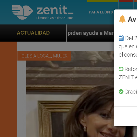
PAPA LEÓN XIV
ROMA
Av
piden ayuda a Marco Rubio ante persecución de colonos
ACTUALIDAD
Del 2
que en 
el cons
,
IGLESIA LOCAL
MUJER
Retom
ZENIT e
Graci