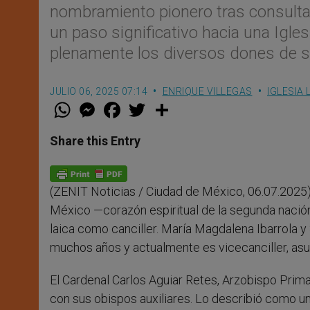
nombramiento pionero tras consultar
un paso significativo hacia una Igl
plenamente los diversos dones de su
JULIO 06, 2025 07:14
ENRIQUE VILLEGAS
IGLESIA 
W
M
F
T
S
h
e
a
w
h
a
s
c
i
a
t
s
e
t
r
Share this Entry
s
e
b
t
e
A
n
o
e
p
g
o
r
p
e
k
(ZENIT Noticias / Ciudad de México, 06.07.2025).-
r
México —corazón espiritual de la segunda naci
laica como canciller. María Magdalena Ibarrola y 
muchos años y actualmente es vicecanciller, asu
El Cardenal Carlos Aguiar Retes, Arzobispo Prim
con sus obispos auxiliares. Lo describió como un 