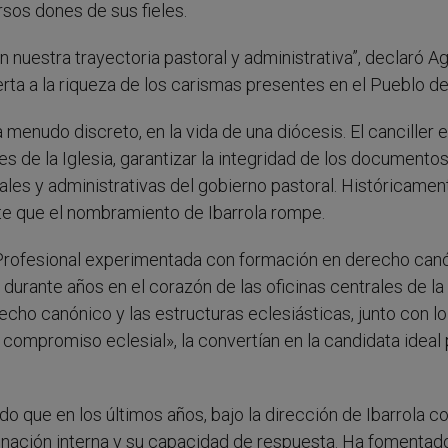
sos dones de sus fieles.
 nuestra trayectoria pastoral y administrativa”, declaró Ag
rta a la riqueza de los carismas presentes en el Pueblo de
 menudo discreto, en la vida de una diócesis. El canciller 
es de la Iglesia, garantizar la integridad de los documento
gales y administrativas del gobierno pastoral. Históricamen
nte que el nombramiento de Ibarrola rompe.
Profesional experimentada con formación en derecho can
o durante años en el corazón de las oficinas centrales de la
cho canónico y las estructuras eclesiásticas, junto con lo
compromiso eclesial», la convertían en la candidata ideal 
o que en los últimos años, bajo la dirección de Ibarrola 
rdinación interna y su capacidad de respuesta. Ha fomentad