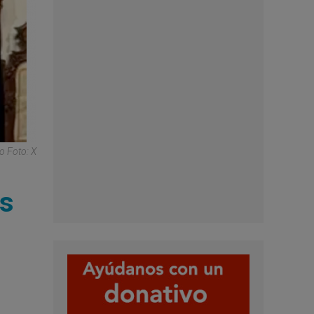
o Foto: X
is