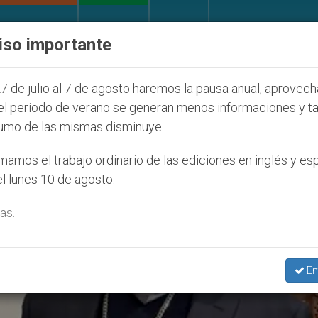
IGLESIA Y MUNDO
DOCUMENTOS
DONATIVOS
iso importante
 judíos que afecta a cristianos (y no sólo) en Tierra
7 de julio al 7 de agosto haremos la pausa anual, aprovec
el periodo de verano se generan menos informaciones y t
umo de las mismas disminuye.
amos el trabajo ordinario de las ediciones en inglés y es
l lunes 10 de agosto.
as.
En