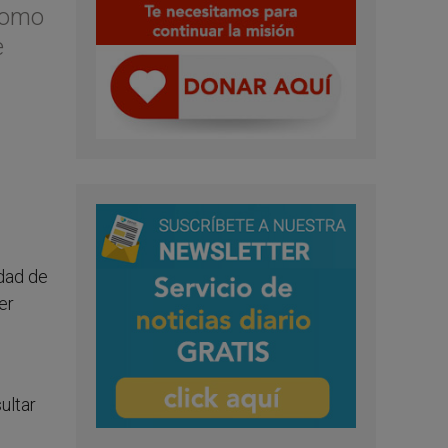
 como
e
udad de
er
ultar