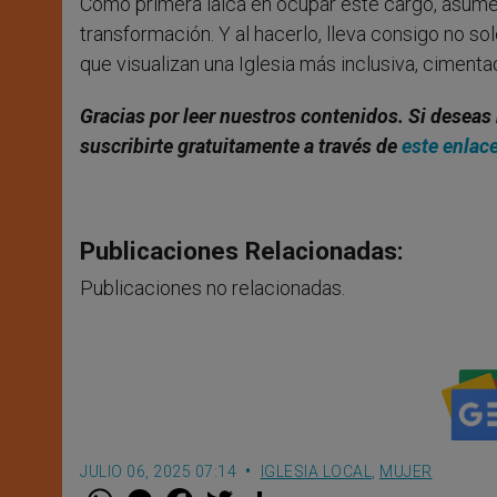
Como primera laica en ocupar este cargo, asume 
transformación. Y al hacerlo, lleva consigo no s
que visualizan una Iglesia más inclusiva, cimentad
Gracias por leer nuestros contenidos. Si deseas 
suscribirte gratuitamente a través de
este enlac
Publicaciones Relacionadas:
Publicaciones no relacionadas.
JULIO 06, 2025 07:14
IGLESIA LOCAL
,
MUJER
W
M
F
T
S