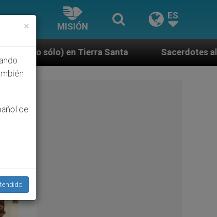
ES
×
MISIÓN
 Santa
Sacerdotes alemanes fieles al Papa cont
hando
ambién
pañol de
tendido