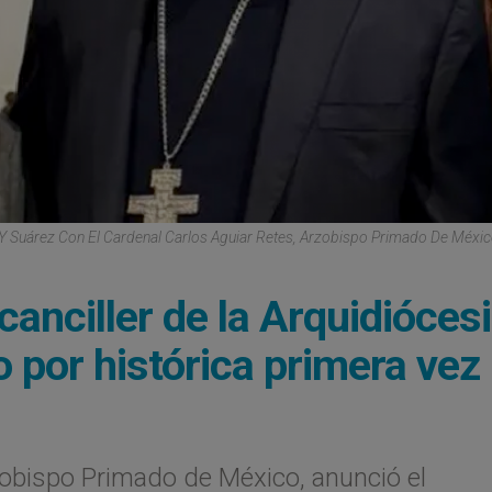
Y Suárez Con El Cardenal Carlos Aguiar Retes, Arzobispo Primado De Méxic
anciller de la Arquidióces
 por histórica primera vez
zobispo Primado de México, anunció el