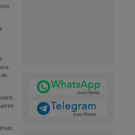
como
a
Se
usca
 de
esano.
ujeres
tivas.