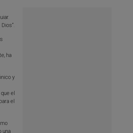
uiar.
 Dios”.
es
s
te, ha
ónico y
 que el
para el
como
o una