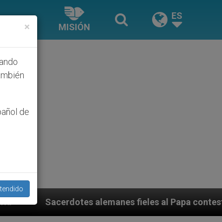
ES
×
MISIÓN
hando
ambién
pañol de
tendido
anes fieles al Papa contestan a su propio obispo (y c