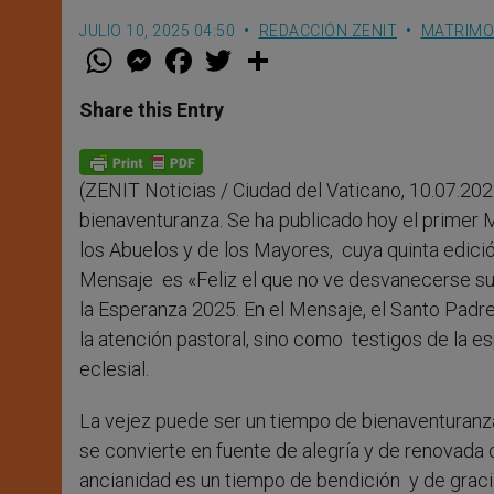
JULIO 10, 2025 04:50
REDACCIÓN ZENIT
MATRIMON
W
M
F
T
S
h
e
a
w
h
a
s
c
i
a
t
s
e
t
r
Share this Entry
s
e
b
t
e
A
n
o
e
p
g
o
r
p
e
k
(ZENIT Noticias / Ciudad del Vaticano, 10.07.202
r
bienaventuranza. Se ha publicado hoy el primer
los Abuelos y de los Mayores, cuya quinta edició
Mensaje es «Feliz el que no ve desvanecerse su 
la Esperanza 2025. En el Mensaje, el Santo Padre
la atención pastoral, sino como testigos de la e
eclesial.
La vejez puede ser un tiempo de bienaventuranza 
se convierte en fuente de alegría y de renovada c
ancianidad es un tiempo de bendición y de gracia