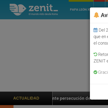
PAPA LEÓN XIV
ROMA
Av
Del 2
que en 
el cons
Retom
ZENIT e
Graci
te persecución de colonos judíos que afecta a cristia
ACTUALIDAD