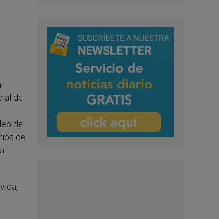
a
ial de
leo de
rios de
da
vida,