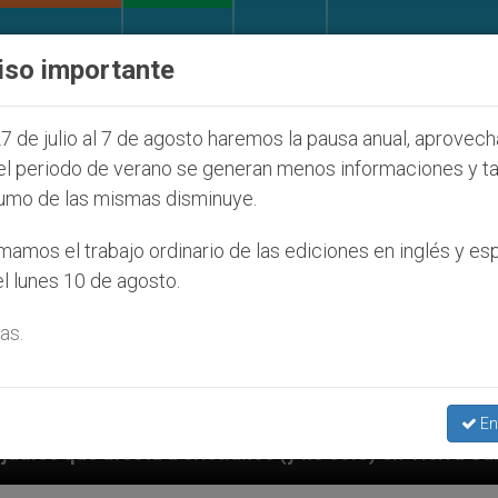
IGLESIA Y MUNDO
DOCUMENTOS
DONATIVOS
iso importante
7 de julio al 7 de agosto haremos la pausa anual, aprovec
el periodo de verano se generan menos informaciones y t
umo de las mismas disminuye.
amos el trabajo ordinario de las ediciones en inglés y es
l lunes 10 de agosto.
as.
En
nos (y no sólo) en Tierra Santa
Sacerdotes alem