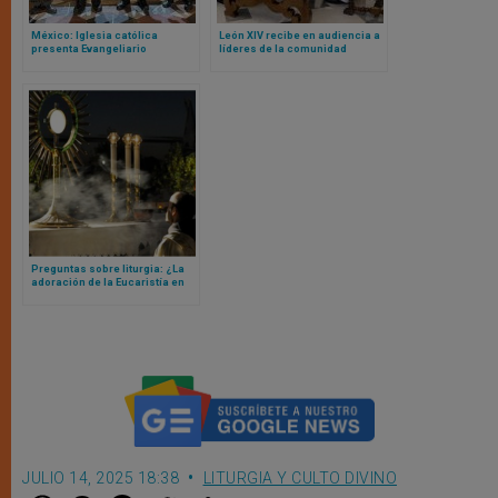
México: Iglesia católica
León XIV recibe en audiencia a
presenta Evangeliario
líderes de la comunidad
Dominical y Festivo 2025
tradicional católica más
relevante (y en comunión con
Roma)
Preguntas sobre liturgia: ¿La
adoración de la Eucaristía en
Jueves Santo es en una
custodia o en un sagrario?
JULIO 14, 2025 18:38
LITURGIA Y CULTO DIVINO