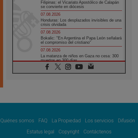
Filipinas: el Vicariato Apostólico de Calapán
se convierte en diócesis
07.08.2026
Honduras: Los desplazados invisibles de una
crisis olvidada
07.08.2026
Bokalic: "En Argentina el Papa León señalará
el compromiso del cristiano"
07.08.2026
La matanza de niños en Gaza no cesa: 300
muertos en 300 días
07.08.2026
Tagle: La guerra desfigura el mundo, solo la
revelación de Dios lo transfigura
07.08.2026
Presentada la Trienal de Arte de las
Universidades Católicas: «Exercises in
Empathy»
07.08.2026
Fortunatus Nwachukwu: la comunicación
como misión al servicio del Evangelio
Quiénes somos
FAQ
La Propiedad
Los servicios
Difusión
07.08.2026
Estatus legal
Copyright
Contáctenos
SIGNIS 2026, dar voz a las religiosas en el
espacio público