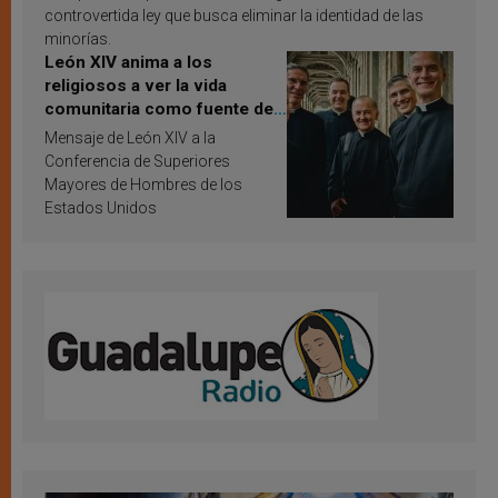
controvertida ley que busca eliminar la identidad de las
minorías.
León XIV anima a los
religiosos a ver la vida
comunitaria como fuente de
inspiración y santificación
Mensaje de León XIV a la
Conferencia de Superiores
Mayores de Hombres de los
Estados Unidos