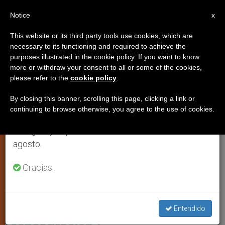
ES
Notice
×
x
Aviso importante
This website or its third party tools use cookies, which are
necessary to its functioning and required to achieve the
Del 27 de julio al 7 de agosto haremos la pausa
LITURGIA Y CULTO DIVINO
purposes illustrated in the cookie policy. If you want to know
anual, aprovechando que en el periodo de verano
more or withdraw your consent to all or some of the cookies,
please refer to the
cookie policy
.
se generan menos informaciones y también el
consumo de las mismas disminuye.
By closing this banner, scrolling this page, clicking a link or
continuing to browse otherwise, you agree to the use of cookies.
Retomamos el trabajo ordinario de las ediciones
en inglés y español de ZENIT el lunes 10 de
agosto.
Gracias.
¿nos Debemos Arrodillar Durante La Consagración?
Preguntas sobre liturgia: ¿nos
debemos arrodillar durante la
Entendido