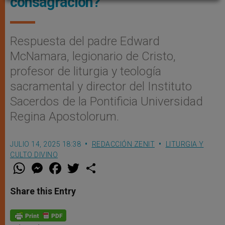
consagración?
Respuesta del padre Edward
McNamara, legionario de Cristo,
profesor de liturgia y teología
sacramental y director del Instituto
Sacerdos de la Pontificia Universidad
Regina Apostolorum.
JULIO 14, 2025 18:38
REDACCIÓN ZENIT
LITURGIA Y
CULTO DIVINO
W
M
F
T
S
h
e
a
w
h
a
s
c
i
a
t
s
e
t
r
Share this Entry
s
e
b
t
e
A
n
o
e
p
g
o
r
p
e
k