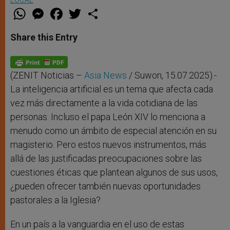
W
M
F
T
S
h
e
a
w
h
a
s
c
i
a
t
s
e
t
r
Share this Entry
s
e
b
t
e
A
n
o
e
p
g
o
r
p
e
k
r
(ZENIT Noticias –
Asia News
/ Suwon, 15.07.2025).-
La inteligencia artificial es un tema que afecta cada
vez más directamente a la vida cotidiana de las
personas. Incluso el papa León XIV lo menciona a
menudo como un ámbito de especial atención en su
magisterio. Pero estos nuevos instrumentos, más
allá de las justificadas preocupaciones sobre las
cuestiones éticas que plantean algunos de sus usos,
¿pueden ofrecer también nuevas oportunidades
pastorales a la Iglesia?
En un país a la vanguardia en el uso de estas