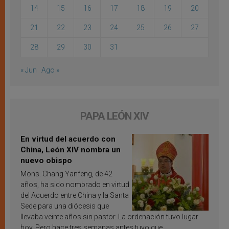
14
15
16
17
18
19
20
21
22
23
24
25
26
27
28
29
30
31
« Jun
Ago »
PAPA LEÓN XIV
En virtud del acuerdo con
China, León XIV nombra un
nuevo obispo
Mons. Chang Yanfeng, de 42
años, ha sido nombrado en virtud
del Acuerdo entre China y la Santa
Sede para una diócesis que
llevaba veinte años sin pastor. La ordenación tuvo lugar
hoy. Pero hace tres semanas antes tuvo que