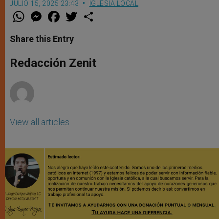
JULIO 15, 2025 23:43
IGLESIA LOCAL
W
M
F
T
S
h
e
a
w
h
a
s
c
i
a
t
s
e
t
r
Share this Entry
s
e
b
t
e
A
n
o
e
p
g
o
r
Redacción Zenit
p
e
k
r
View all articles