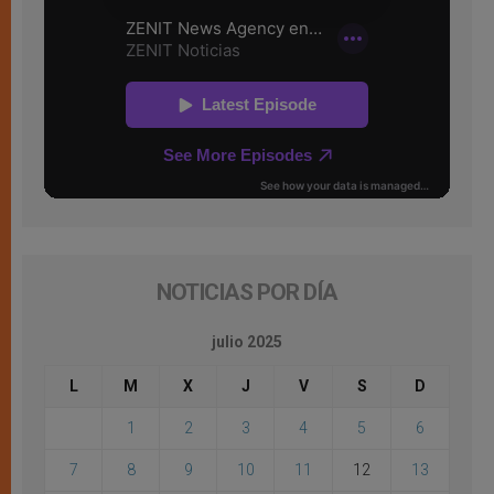
NOTICIAS POR DÍA
julio 2025
L
M
X
J
V
S
D
1
2
3
4
5
6
7
8
9
10
11
12
13