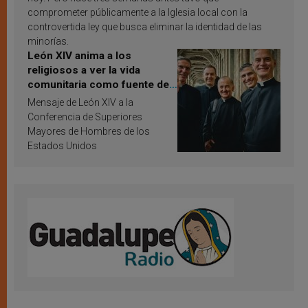
comprometer públicamente a la Iglesia local con la
controvertida ley que busca eliminar la identidad de las
minorías.
León XIV anima a los
religiosos a ver la vida
comunitaria como fuente de
inspiración y santificación
Mensaje de León XIV a la
Conferencia de Superiores
Mayores de Hombres de los
Estados Unidos