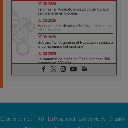
07.08.2026
Filipinas: el Vicariato Apostólico de Calapán
se convierte en diócesis
07.08.2026
Honduras: Los desplazados invisibles de una
crisis olvidada
07.08.2026
Bokalic: "En Argentina el Papa León señalará
el compromiso del cristiano"
07.08.2026
La matanza de niños en Gaza no cesa: 300
muertos en 300 días
07.08.2026
Tagle: La guerra desfigura el mundo, solo la
revelación de Dios lo transfigura
07.08.2026
Presentada la Trienal de Arte de las
Universidades Católicas: «Exercises in
Empathy»
07.08.2026
Fortunatus Nwachukwu: la comunicación
como misión al servicio del Evangelio
Quiénes somos
FAQ
La Propiedad
Los servicios
Difusión
07.08.2026