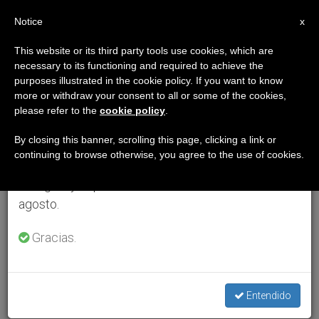
ES
Notice
×
x
Aviso importante
This website or its third party tools use cookies, which are
necessary to its functioning and required to achieve the
Del 27 de julio al 7 de agosto haremos la pausa
purposes illustrated in the cookie policy. If you want to know
anual, aprovechando que en el periodo de verano
more or withdraw your consent to all or some of the cookies,
please refer to the
cookie policy
.
se generan menos informaciones y también el
consumo de las mismas disminuye.
By closing this banner, scrolling this page, clicking a link or
continuing to browse otherwise, you agree to the use of cookies.
Retomamos el trabajo ordinario de las ediciones
en inglés y español de ZENIT el lunes 10 de
agosto.
Gracias.
Entendido