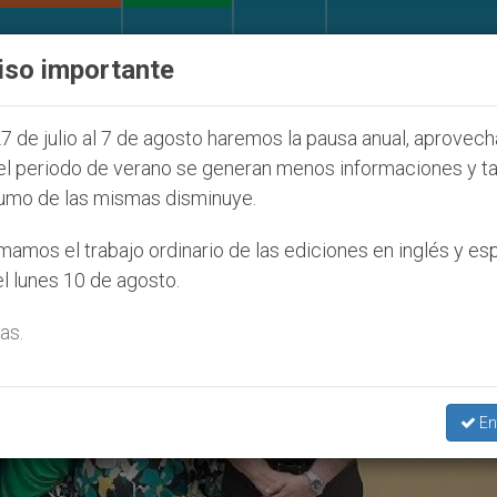
IGLESIA Y MUNDO
DOCUMENTOS
DONATIVOS
iso importante
os que afecta a cristianos (y no sólo) en Tierra Sant
7 de julio al 7 de agosto haremos la pausa anual, aprovec
el periodo de verano se generan menos informaciones y t
umo de las mismas disminuye.
amos el trabajo ordinario de las ediciones en inglés y es
l lunes 10 de agosto.
as.
En