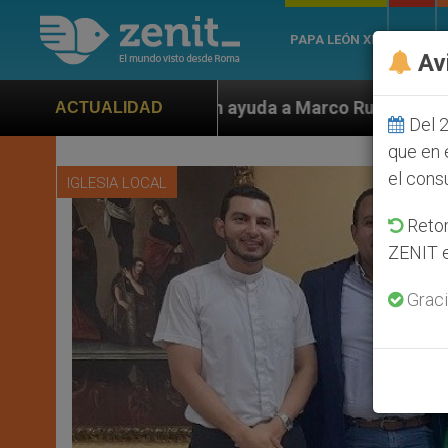
PAPA LEÓN XIV
ROMA
Av
 ayuda a Marco Rubio ante persecución de colonos judí
ACTUALIDAD
Del 2
que en 
el cons
IGLESIA LOCAL
Retom
ZENIT e
Graci