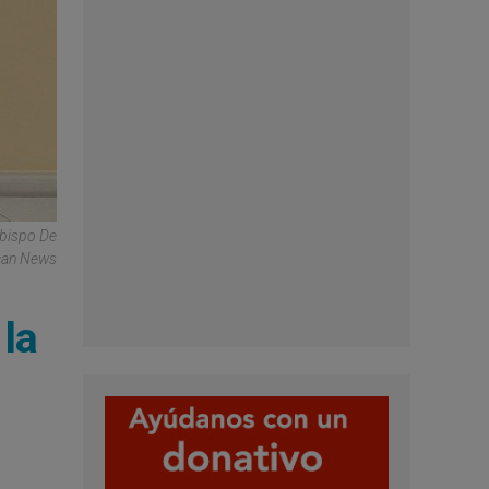
obispo De
ican News
la