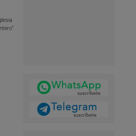
glesia
ntero”.