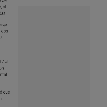
o de
, al
das.
bispo
s dos
as
 7 al
on
ntal
té que
a
.