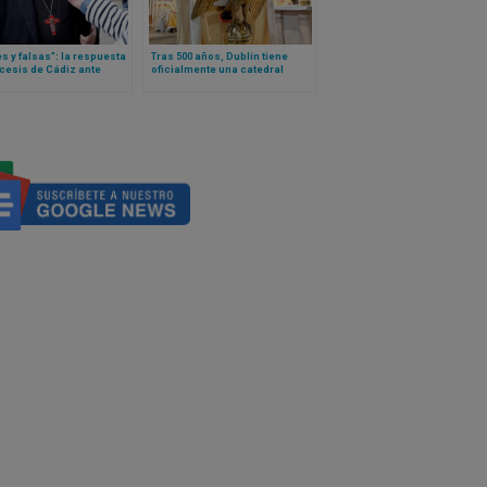
s y falsas”: la respuesta
Tras 500 años, Dublín tiene
cesis de Cádiz ante
oficialmente una catedral
ciones de abuso a su
aprobada por Papa León XIV
o