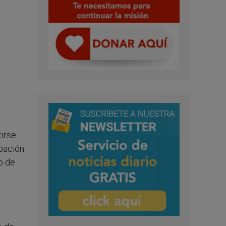
tirse
obación
io de