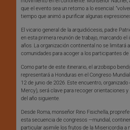
movimiento en el continente. Monseñor Náchér,
que el evento sea un retorno a lo esencial: “volver
tiempo que animó a purificar algunas expresiones
El vicario general de la arquidiócesis, padre Pat
en esta primera reunión de trabajo, marcando el
años. La organización continental no se limitará a
comunidades para acoger a los participantes de
Como parte de este itinerario, el arzobispo bend
representará a Honduras en el Congreso Mundial de
12 de junio de 2026. Este encuentro, organizad
Mercy), será clave para recoger orientaciones y 
del año siguiente.
Desde Roma, monseñor Rino Fisichella, proprefec
esta secuencia de congresos —mundial, continent
particular asimile los frutos de la Misericordia a 