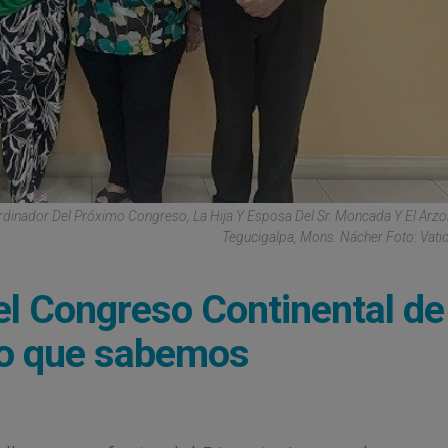
rdinador Del Próximo Congreso, La Hija Y Esposa Del Sr. Moncada Y El Arz
Tegucigalpa, Mons. Nácher Foto: Vat
l Congreso Continental de 
 lo que sabemos