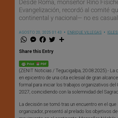
Desde Roma, monseñor Rino Fisichell
Evangelización, recordó al comité 
continental y nacional— no es casua
AGOSTO 20, 2025 01:43
ENRIQUE VILLEGAS
IGLES
W
M
F
T
S
h
e
a
w
h
a
s
c
i
a
t
s
e
t
r
Share this Entry
s
e
b
t
e
A
n
o
e
p
g
o
r
p
e
k
(ZENIT Noticias / Tegucigalpa, 20.08.2025).- La
r
en epicentro de una cita eclesial de gran alcan
formal para iniciar los trabajos organizativos del
2027, coincidiendo con la solemnidad del Sagra
La decisión se tomó tras un encuentro en el qu
organizador, presentó al prelado los objetivos de 