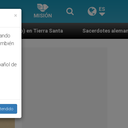
ES
×
MISIÓN
a
Sacerdotes alemanes fieles al Papa contestan 
hando
ambién
pañol de
tendido