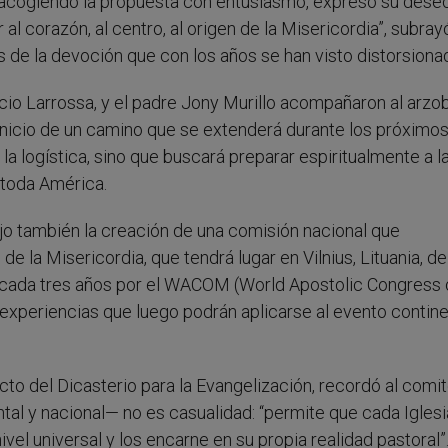
 acogiendo la propuesta con entusiasmo, expresó su dese
 al corazón, al centro, al origen de la Misericordia”, subrayó
 de la devoción que con los años se han visto distorsiona
ricio Larrossa, y el padre Jony Murillo acompañaron al arzo
 inicio de un camino que se extenderá durante los próximo
 la logística, sino que buscará preparar espiritualmente a l
 toda América.
ijo también la creación de una comisión nacional que
 la Misericordia, que tendrá lugar en Vilnius, Lituania, del
o cada tres años por el WACOM (World Apostolic Congress 
experiencias que luego podrán aplicarse al evento contine
to del Dicasterio para la Evangelización, recordó al comi
al y nacional— no es casualidad: “permite que cada Iglesi
nivel universal y los encarne en su propia realidad pastoral”